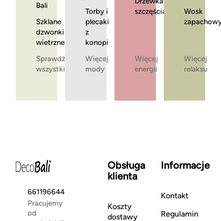
Drzewka
Bali
Torby i
szczęścia
Wosk
Szklane
plecaki
zapachow
dzwonki
z
wietrzne
konopi
Sprawdź
Więcej
Więcej
Więcej
wszystkie
mody
energii
relaksu
Obsługa
Informacje
klienta
661196644
Kontakt
Pracujemy
Koszty
od
Regulamin
dostawy