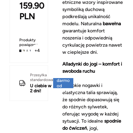
etniczne wzory inspirowane
159.90
symboliką duchową
PLN
podkreślają unikalność
modelu. Naturalna
bawełna
gwarantuje komfort
noszenia i odpowiednią
Produkty
cyrkulację powietrza nawet
powiązane
+4
w cieplejsze dni.
Alladynki do jogi – komfort i
swoboda ruchu
Za
Przesyłka
standardowa
darmo
Szerokie nogawki i
U ciebie w
od
2 dni!
150 zł
elastyczna talia sprawiają,
że spodnie dopasowują się
do różnych sylwetek,
oferując wygodę w każdej
sytuacji. To idealne
spodnie
do ćwiczeń
, jogi,