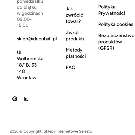
poniedziałku
Polityka
do piątku
Jak
Prywatności
w godzinach
zwrócić
09:00-
towar?
Polityka cookies
15:00
Zwrot
Bezpieczeństwo
sklep@decobali.pl
produktu
produktów
(GPSR)
Metody
Ul.
płatności
Wolbromska
18/1B, 53-
FAQ
148
Wrocław
2026 © Copyright.
Sklepy internetowe Selesto