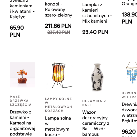
Świeca z
Orange
konopi -
Lampka z
kamieniami
Rolowany
kamieni
i kwiatami -
138.9
szaro-zielony
szlachetnych -
Księżyc
Mix kamieni
PLN
211.86 PLN
65.90
93.40 PLN
235.40 PLN
PLN
DZWON
MAŁE
WIETR
LAMPY SOLNE
DRZEWKA
CERAMIKA Z
W
Drewni
SZCZĘŚCIA
BALI
METALOWYCH
dzwon
KOSZACH
Drzewko z
Wazon
wietrzn
kamieni -
dekoracyjny
Lampa solna
Błękitn
Karneol na
ceramiczny z
w
orgonitowej
Bali - Wzór
metalowym
96.20
podstawie
bambus
koszu -