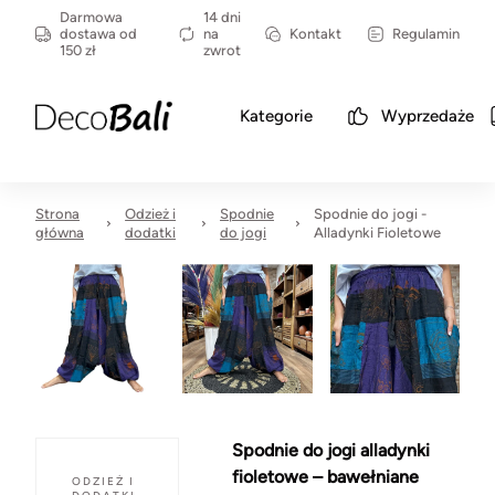
Darmowa
14 dni
dostawa od
na
Kontakt
Regulamin
150 zł
zwrot
Kategorie
Wyprzedaże
Strona
Odzież i
Spodnie
Spodnie do jogi -
główna
dodatki
do jogi
Alladynki Fioletowe
Spodnie do jogi alladynki
fioletowe – bawełniane
ODZIEŻ I