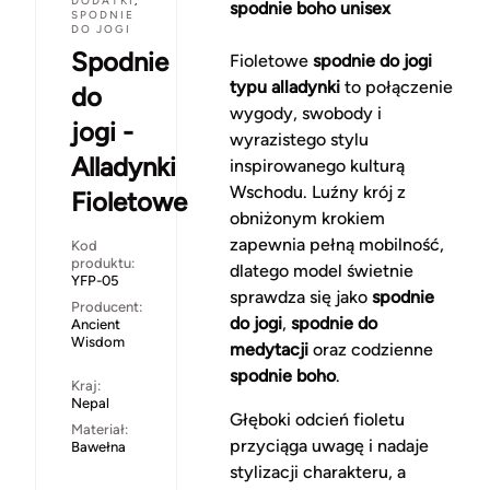
DODATKI
,
spodnie boho unisex
SPODNIE
DO JOGI
Spodnie
Fioletowe
spodnie do jogi
typu alladynki
to połączenie
do
wygody, swobody i
jogi -
wyrazistego stylu
Alladynki
inspirowanego kulturą
Wschodu. Luźny krój z
Fioletowe
obniżonym krokiem
zapewnia pełną mobilność,
Kod
produktu:
dlatego model świetnie
YFP-05
sprawdza się jako
spodnie
Producent:
do jogi
,
spodnie do
Ancient
Wisdom
medytacji
oraz codzienne
spodnie boho
.
Kraj:
Nepal
Głęboki odcień fioletu
Materiał:
przyciąga uwagę i nadaje
Bawełna
stylizacji charakteru, a