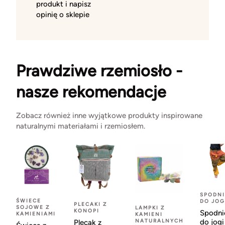
produkt i napisz
opinię o sklepie
Prawdziwe rzemiosło -
nasze rekomendacje
Zobacz również inne wyjątkowe produkty inspirowane
naturalnymi materiałami i rzemiosłem.
SPODNI
ŚWIECE
DO JOG
PLECAKI Z
SOJOWE Z
LAMPKI Z
KONOPI
Spodni
KAMIENIAMI
KAMIENI
NATURALNYCH
do jogi
Plecak z