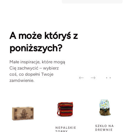
A może któryś z
poniższych?
Małe inspiracje, które mogą
Cię zachwycić – wybierz
coś, co dopełni Twoje
zamówienie.
SZKŁO NA
NEPALSKIE
DREWNIE
TORBY