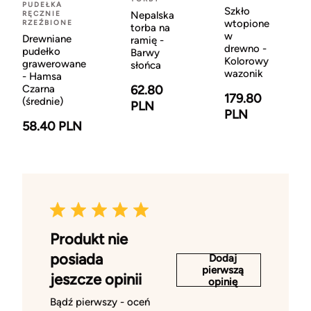
PUDEŁKA
Szkło
RĘCZNIE
Nepalska
wtopione
RZEŹBIONE
torba na
w
Drewniane
ramię -
drewno -
pudełko
Barwy
Kolorowy
grawerowane
słońca
wazonik
- Hamsa
Czarna
62.80
179.80
(średnie)
PLN
PLN
58.40 PLN
Produkt nie
posiada
Dodaj
pierwszą
jeszcze opinii
opinię
Bądź pierwszy - oceń