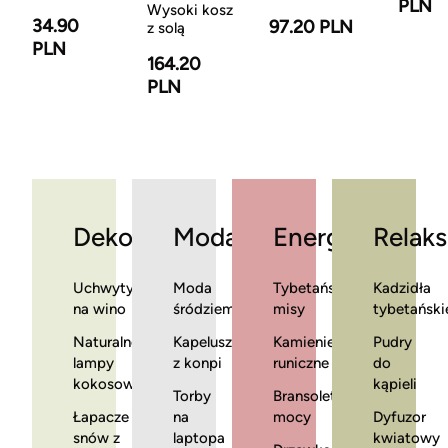
PLN
Wysoki kosz
34.90
97.20 PLN
z solą
PLN
164.20
PLN
Dekoracje
Moda
Energia
Relaks
Uchwyty
Moda
Tybetańskie
Kadzidła
na wino
śródziemnomorska
misy
tybetański
Naturalne
Kapelusze
Kamienie
Pudry
lampy
z konpi
runiczne
do
kokosowe
kąpieli
Torby
Bransoletki
Łapacze
na
mocy
Dyfuzor
snów z
laptopa
kwiatowy