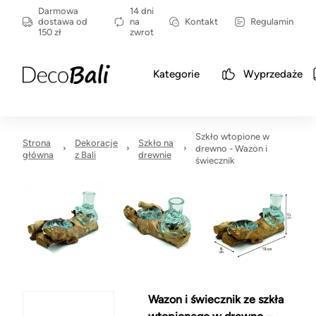
Darmowa
14 dni
dostawa od
na
Kontakt
Regulamin
150 zł
zwrot
Kategorie
Wyprzedaże
Szkło wtopione w
Strona
Dekoracje
Szkło na
drewno - Wazon i
główna
z Bali
drewnie
świecznik
Wazon i świecznik ze szkła