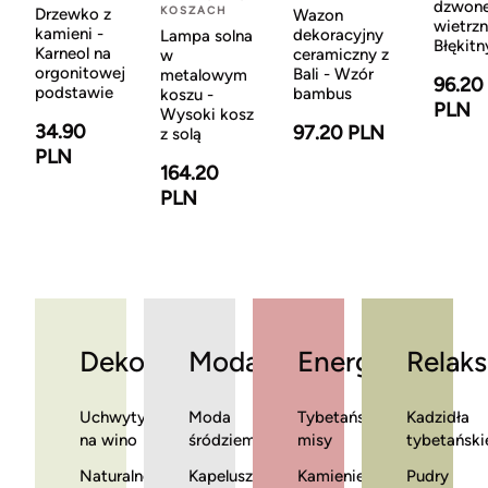
dzwon
KOSZACH
Drzewko z
Wazon
wietrzn
kamieni -
dekoracyjny
Lampa solna
Błękitn
Karneol na
ceramiczny z
w
orgonitowej
Bali - Wzór
metalowym
96.20
podstawie
bambus
koszu -
PLN
Wysoki kosz
34.90
97.20 PLN
z solą
PLN
164.20
PLN
Dekoracje
Moda
Energia
Relaks
Uchwyty
Moda
Tybetańskie
Kadzidła
na wino
śródziemnomorska
misy
tybetański
Naturalne
Kapelusze
Kamienie
Pudry