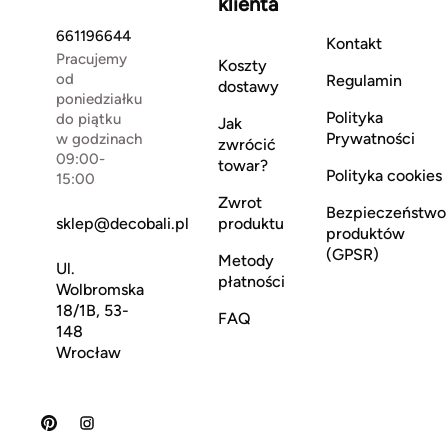
klienta
661196644
Kontakt
Pracujemy
Koszty
od
Regulamin
dostawy
poniedziałku
Polityka
do piątku
Jak
Prywatności
w godzinach
zwrócić
09:00-
towar?
Polityka cookies
15:00
Zwrot
Bezpieczeństwo
sklep@decobali.pl
produktu
produktów
(GPSR)
Metody
Ul.
płatności
Wolbromska
18/1B, 53-
FAQ
148
Wrocław