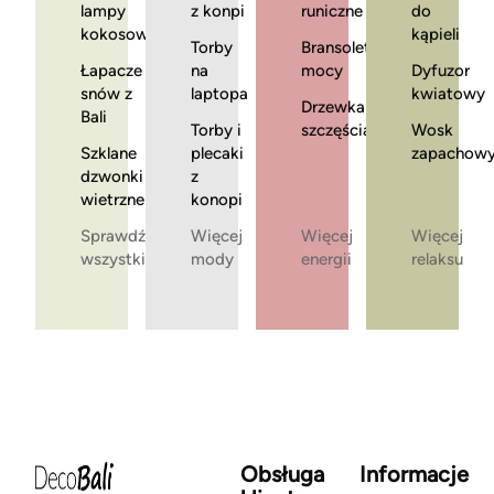
lampy
z konpi
runiczne
do
kokosowe
kąpieli
Torby
Bransoletki
Łapacze
na
mocy
Dyfuzor
snów z
laptopa
kwiatowy
Drzewka
Bali
Torby i
szczęścia
Wosk
Szklane
plecaki
zapachow
dzwonki
z
wietrzne
konopi
Sprawdź
Więcej
Więcej
Więcej
wszystkie
mody
energii
relaksu
Obsługa
Informacje