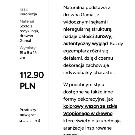
Naturalna podstawa z
Kraj:
Indonezja
drewna Gamal, z
Materiał:
widocznymi sękami i
Szkło z
nieregularną strukturą,
recyklingu,
drewno
nadaje całości
surowy,
Gamal
autentyczny wygląd
. Każdy
Wymiary:
egzemplarz różni się
19 x 8 x 15
cm
detalami, dzięki czemu
dekoracja zachowuje
indywidualny charakter.
112.90
PLN
W podobnym stylu
dostępne są także inne
formy dekoracyjne, jak
kolorowy wazon ze szkła
Produkty
wtopionego w drewno
,
powiązane
które świetnie uzupełniają
+3
aranżacje inspirowane