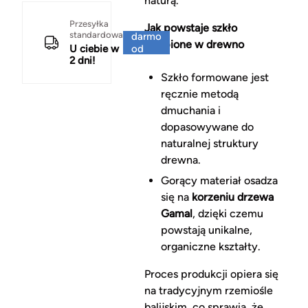
naturą.
Za
Przesyłka
Jak powstaje szkło
standardowa
darmo
wtopione w drewno
U ciebie w
od
2 dni!
150 zł
Szkło formowane jest
ręcznie metodą
dmuchania i
dopasowywane do
naturalnej struktury
drewna.
Gorący materiał osadza
się na
korzeniu drzewa
Gamal
, dzięki czemu
powstają unikalne,
organiczne kształty.
Proces produkcji opiera się
na tradycyjnym rzemiośle
balijskim, co sprawia, że