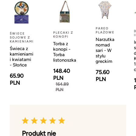
PAREO
PLAŻOWE
PLECAKI Z
ŚWIECE
KONOPI
SOJOWE Z
Narzutka
KAMIENIAMI
I
Torba z
nomad
Świeca z
konopi -
sari - W
kamieniami
Torba
stylu
i kwiatami
listonoszka
greckim
- Słońce
148.40
75.60
65.90
PLN
PLN
PLN
164.89
PLN
Produkt nie