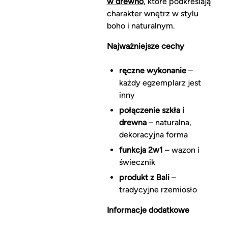
w drewno
, które podkreślają
charakter wnętrz w stylu
boho i naturalnym.
Najważniejsze cechy
ręczne wykonanie
–
każdy egzemplarz jest
inny
połączenie szkła i
drewna
– naturalna,
dekoracyjna forma
funkcja 2w1
– wazon i
świecznik
produkt z Bali
–
tradycyjne rzemiosło
Informacje dodatkowe