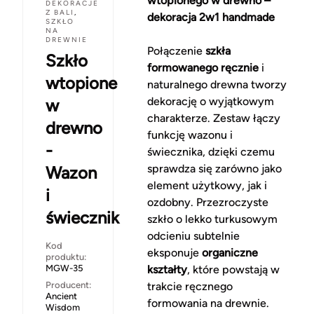
wtopionego w drewno –
DEKORACJE
Z BALI
,
dekoracja 2w1 handmade
SZKŁO
NA
DREWNIE
Połączenie
szkła
Szkło
formowanego ręcznie
i
wtopione
naturalnego drewna tworzy
dekorację o wyjątkowym
w
charakterze. Zestaw łączy
drewno
funkcję wazonu i
-
świecznika, dzięki czemu
sprawdza się zarówno jako
Wazon
element użytkowy, jak i
i
ozdobny. Przezroczyste
świecznik
szkło o lekko turkusowym
odcieniu subtelnie
Kod
eksponuje
organiczne
produktu:
MGW-35
kształty
, które powstają w
Producent:
trakcie ręcznego
Ancient
formowania na drewnie.
Wisdom