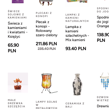
SPODNI
ŚWIECE
DO JOG
PLECAKI Z
SOJOWE Z
LAMPKI Z
KONOPI
Spodni
KAMIENIAMI
KAMIENI
NATURALNYCH
do jogi
Plecak z
Świeca z
Orange
konopi -
Lampka z
kamieniami
Rolowany
kamieni
i kwiatami -
138.9
szaro-zielony
szlachetnych -
Księżyc
Mix kamieni
PLN
211.86 PLN
65.90
93.40 PLN
235.40 PLN
PLN
DZWON
MAŁE
WIETR
LAMPY SOLNE
DRZEWKA
CERAMIKA Z
W
Drewni
SZCZĘŚCIA
BALI
METALOWYCH