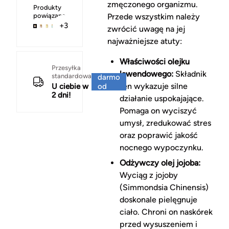
zmęczonego organizmu.
Produkty
powiązane
Przede wszystkim należy
+3
zwrócić uwagę na jej
najważniejsze atuty:
Właściwości olejku
Za
Przesyłka
lawendowego:
Składnik
standardowa
darmo
ten wykazuje silne
U ciebie w
od
2 dni!
150 zł
działanie uspokajające.
Pomaga on wyciszyć
umysł, zredukować stres
oraz poprawić jakość
nocnego wypoczynku.
Odżywczy olej jojoba:
Wyciąg z jojoby
(Simmondsia Chinensis)
doskonale pielęgnuje
ciało. Chroni on naskórek
przed wysuszeniem i