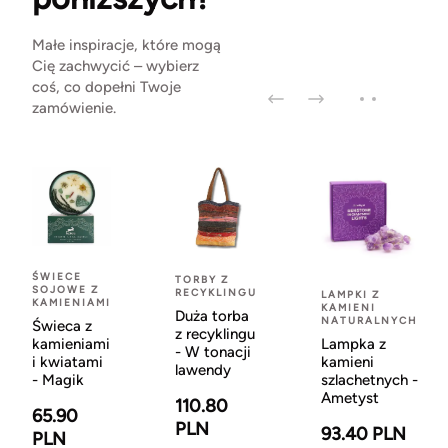
Małe inspiracje, które mogą
Cię zachwycić – wybierz
coś, co dopełni Twoje
zamówienie.
ŚWIECE
TORBY Z
SOJOWE Z
RECYKLINGU
LAMPKI Z
KAMIENIAMI
KAMIENI
Duża torba
NATURALNYCH
Świeca z
z recyklingu
kamieniami
Lampka z
- W tonacji
i kwiatami
kamieni
lawendy
- Magik
szlachetnych -
Ametyst
110.80
65.90
PLN
93.40 PLN
PLN