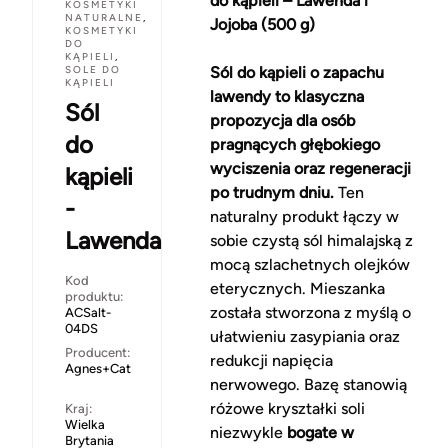
do kąpieli – Lawenda i
KOSMETYKI
NATURALNE
,
Jojoba (500 g)
KOSMETYKI
DO
KĄPIELI
,
SOLE DO
Sól do kąpieli o zapachu
KĄPIELI
lawendy to klasyczna
Sól
propozycja dla osób
do
pragnących głębokiego
wyciszenia oraz regeneracji
kąpieli
po trudnym dniu.
Ten
-
naturalny produkt łączy w
Lawenda
sobie czystą sól himalajską z
mocą szlachetnych olejków
Kod
eterycznych. Mieszanka
produktu:
została stworzona z myślą o
ACSalt-
04DS
ułatwieniu zasypiania oraz
Producent:
redukcji napięcia
Agnes+Cat
nerwowego. Bazę stanowią
różowe kryształki soli
Kraj:
Wielka
niezwykle
bogate w
Brytania