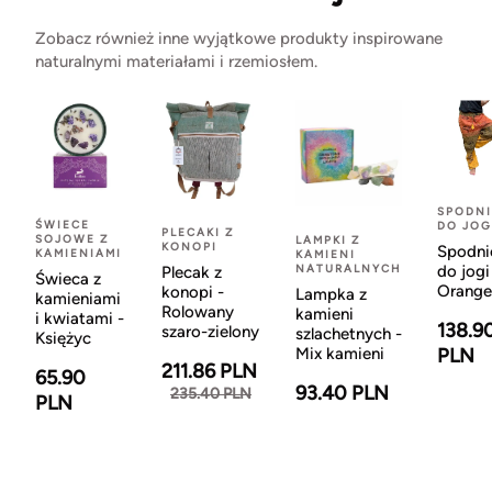
Zobacz również inne wyjątkowe produkty inspirowane
naturalnymi materiałami i rzemiosłem.
SPODNI
ŚWIECE
DO JOG
PLECAKI Z
SOJOWE Z
LAMPKI Z
KONOPI
Spodni
KAMIENIAMI
KAMIENI
NATURALNYCH
do jogi
Plecak z
Świeca z
Orange
konopi -
Lampka z
kamieniami
Rolowany
kamieni
i kwiatami -
138.9
szaro-zielony
szlachetnych -
Księżyc
Mix kamieni
PLN
211.86 PLN
65.90
93.40 PLN
235.40 PLN
PLN