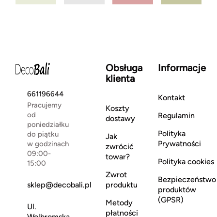
Obsługa
Informacje
klienta
661196644
Kontakt
Pracujemy
Koszty
od
Regulamin
dostawy
poniedziałku
Polityka
do piątku
Jak
Prywatności
w godzinach
zwrócić
09:00-
towar?
Polityka cookies
15:00
Zwrot
Bezpieczeństwo
sklep@decobali.pl
produktu
produktów
(GPSR)
Metody
Ul.
płatności
Wolbromska