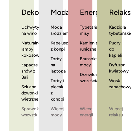
Dekoracje
Moda
Energia
Relaks
Uchwyty
Moda
Tybetańskie
Kadzidła
na wino
śródziemnomorska
misy
tybetański
Naturalne
Kapelusze
Kamienie
Pudry
lampy
z konpi
runiczne
do
kokosowe
kąpieli
Torby
Bransoletki
Łapacze
na
mocy
Dyfuzor
snów z
laptopa
kwiatowy
Drzewka
Bali
Torby i
szczęścia
Wosk
Szklane
plecaki
zapachow
dzwonki
z
wietrzne
konopi
Sprawdź
Więcej
Więcej
Więcej
wszystkie
mody
energii
relaksu