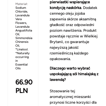
pierwiastki wspierające
Materiał:
kondycję naskórka
. Dodatek
Sodium
Chloride,
cennego oleju jojoba
Lavandula
zapewnia skórze aksamitną
Vera
Flowers,
gładkość oraz odpowiedni
Lavandula
poziom nawilżenia. Produkt
Angustifolia
Oil,
powstaje ręcznie w Wielkiej
Simmondsia
Brytanii, co gwarantuje
Chinensis
Oil,
najwyższą jakość
*Linalool.
rzemieślniczą każdego
*Naturally
occurring
opakowania.
in
Essential
Dlaczego warto wybrać
Oils
uspokajającą sól himalajską z
lawendą?
66.90
PLN
Stosowanie tej
aromatycznej mieszanki
przynosi liczne korzyści dla