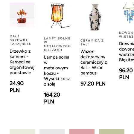
DZWON
MAŁE
WIETR
LAMPY SOLNE
DRZEWKA
CERAMIKA Z
W
Drewni
SZCZĘŚCIA
BALI
METALOWYCH
dzwon
KOSZACH
Drzewko z
Wazon
wietrzn
kamieni -
dekoracyjny
Lampa solna
Błękitn
Karneol na
ceramiczny z
w
orgonitowej
Bali - Wzór
metalowym
96.20
podstawie
bambus
koszu -
PLN
Wysoki kosz
34.90
97.20 PLN
z solą
PLN
164.20
PLN