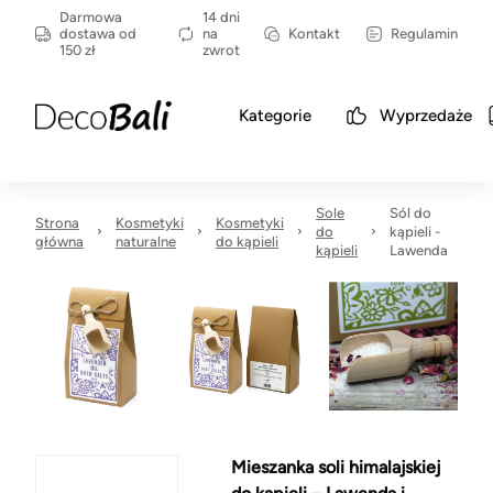
Darmowa
14 dni
dostawa od
na
Kontakt
Regulamin
150 zł
zwrot
Kategorie
Wyprzedaże
Sole
Sól do
Strona
Kosmetyki
Kosmetyki
do
kąpieli -
główna
naturalne
do kąpieli
kąpieli
Lawenda
Mieszanka soli himalajskiej