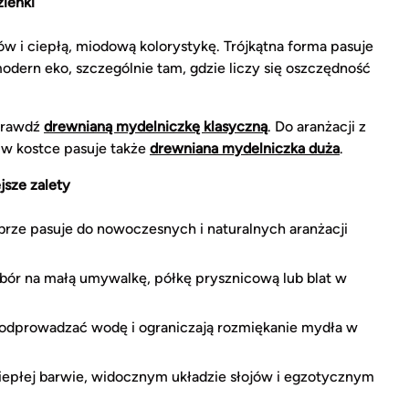
ienki
w i ciepłą, miodową kolorystykę. Trójkątna forma pasuje
 modern eko, szczególnie tam, gdzie liczy się oszczędność
sprawdź
drewnianą mydelniczkę klasyczną
. Do aranżacji z
w kostce pasuje także
drewniana mydelniczka duża
.
jsze zalety
ze pasuje do nowoczesnych i naturalnych aranżacji
ór na małą umywalkę, półkę prysznicową lub blat w
dprowadzać wodę i ograniczają rozmiękanie mydła w
ciepłej barwie, widocznym układzie słojów i egzotycznym