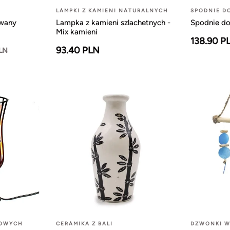
LAMPKI Z KAMIENI NATURALNYCH
SPODNIE D
owany
Lampka z kamieni szlachetnych -
Spodnie do
Mix kamieni
138.90 P
93.40 PLN
PLN
LOWYCH
CERAMIKA Z BALI
DZWONKI W