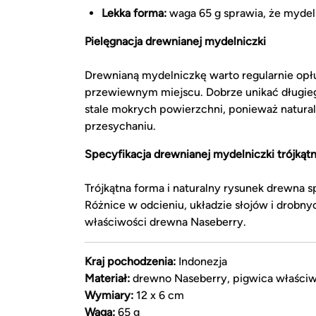
Lekka forma:
waga 65 g sprawia, że mydeln
Pielęgnacja drewnianej mydelniczki
Drewnianą mydelniczkę warto regularnie opł
przewiewnym miejscu. Dobrze unikać długieg
stale mokrych powierzchni, ponieważ natur
przesychaniu.
Specyfikacja drewnianej mydelniczki trójkątn
Trójkątna forma i naturalny rysunek drewna 
Różnice w odcieniu, układzie słojów i drobn
właściwości drewna Naseberry.
Kraj pochodzenia:
Indonezja
Materiał:
drewno Naseberry, pigwica właści
Wymiary:
12 x 6 cm
Waga:
65 g