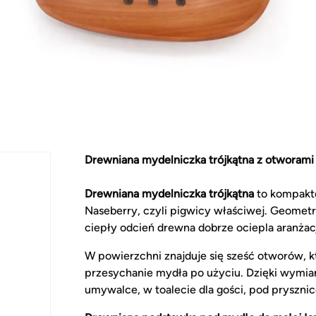
Drewniana mydelniczka trójkątna z otwora
Drewniana mydelniczka trójkątna
to kompakt
Naseberry, czyli pigwicy właściwej. Geometry
ciepły odcień drewna dobrze ociepla aranżacj
W powierzchni znajduje się sześć otworów, 
przesychanie mydła po użyciu. Dzięki wymia
umywalce, w toalecie dla gości, pod prysznic