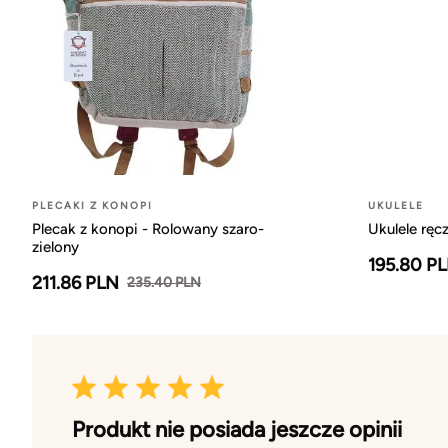
PLECAKI Z KONOPI
UKULELE
Plecak z konopi - Rolowany szaro-
Ukulele ręc
zielony
195.80 P
211.86 PLN
235.40 PLN
Produkt nie posiada jeszcze opinii