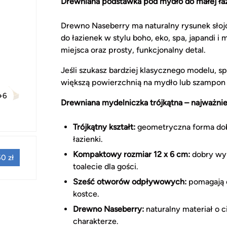
Drewniana podstawka pod mydło do małej łaz
Drewno Naseberry ma naturalny rysunek słojó
do łazienek w stylu boho, eko, spa, japandi i
miejsca oraz prosty, funkcjonalny detal.
Jeśli szukasz bardziej klasycznego modelu, 
większą powierzchnią na mydło lub szampon 
+6
Drewniana mydelniczka trójkątna – najważnie
Trójkątny kształt:
geometryczna forma dobr
łazienki.
Kompaktowy rozmiar 12 x 6 cm:
dobry wyb
0 zł
toalecie dla gości.
Sześć otworów odpływowych:
pomagają o
kostce.
Drewno Naseberry:
naturalny materiał o 
charakterze.