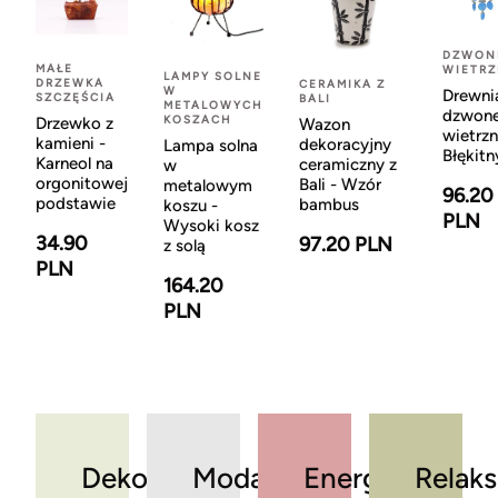
DZWON
MAŁE
WIETR
LAMPY SOLNE
DRZEWKA
CERAMIKA Z
W
Drewni
SZCZĘŚCIA
BALI
METALOWYCH
dzwon
KOSZACH
Drzewko z
Wazon
wietrzn
kamieni -
dekoracyjny
Lampa solna
Błękitn
Karneol na
ceramiczny z
w
orgonitowej
Bali - Wzór
metalowym
96.20
podstawie
bambus
koszu -
PLN
Wysoki kosz
34.90
97.20 PLN
z solą
PLN
164.20
PLN
Dekoracje
Moda
Energia
Relaks