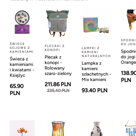
SPODNI
ŚWIECE
DO JOG
PLECAKI Z
SOJOWE Z
LAMPKI Z
KONOPI
Spodni
KAMIENIAMI
KAMIENI
NATURALNYCH
do jogi
Plecak z
Świeca z
Orange
konopi -
Lampka z
kamieniami
Rolowany
kamieni
i kwiatami -
138.9
szaro-zielony
szlachetnych -
Księżyc
Mix kamieni
PLN
211.86 PLN
65.90
93.40 PLN
235.40 PLN
PLN