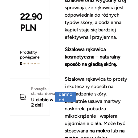
sizalowe oraz wygodny krój
sprawiają, że rękawica jest
22.90
odpowiednia do różnych
typów skóry, a codzienna
PLN
kąpiel staje się bardziej
efektywna i przyjemna.
Sizalowa rękawica
Produkty
kosmetyczna – naturalny
powiązane
sposób na gładką skórę.
Sizalowa rękawica to prosty
i skuteczny sposób na
Za
Przesyłka
wygładzenie skóry.
standardowa
darmo
U ciebie w
od
Delikatnie usuwa martwy
2 dni!
150 zł
naskórek, pobudza
mikrokrążenie i wspiera
ujędrnianie ciała. Może być
stosowana
na mokro
lub
na