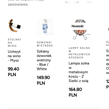
zamówienie.
Nowość
STOJAKI
S
DZWONKI
NA
D
WIETRZNE
WINO
LAMPY SOLNE
S
Szklany
Uchwyt
W
METALOWYCH
w
dzwonek
na wino
KOSZACH
w
wietrzny
- Mysz
Lampa solna
d
- Blue /
w
O
99.40
White
metalowym
w
PLN
koszu - Z
149.90
Siatki z solą
1
PLN
P
164.80
PLN