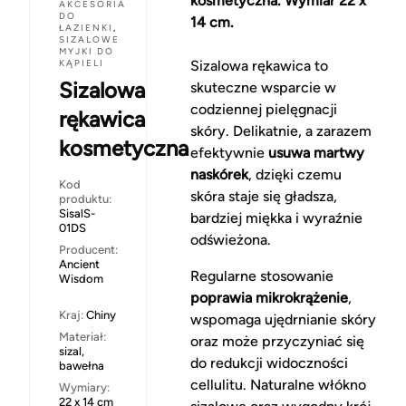
kosmetyczna. Wymiar 22 x
AKCESORIA
DO
14 cm.
ŁAZIENKI
,
SIZALOWE
MYJKI DO
KĄPIELI
Sizalowa rękawica to
Sizalowa
skuteczne wsparcie w
codziennej pielęgnacji
rękawica
skóry. Delikatnie, a zarazem
kosmetyczna
efektywnie
usuwa martwy
naskórek
, dzięki czemu
Kod
skóra staje się gładsza,
produktu:
SisalS-
bardziej miękka i wyraźnie
01DS
odświeżona.
Producent:
Ancient
Regularne stosowanie
Wisdom
poprawia mikrokrążenie
,
Kraj:
Chiny
wspomaga ujędrnianie skóry
Materiał:
oraz może przyczyniać się
sizal,
do redukcji widoczności
bawełna
cellulitu. Naturalne włókno
Wymiary:
22 x 14 cm