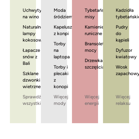
Uchwyty
Moda
Tybetańskie
Kadzidła
na wino
śródziemnomorska
misy
tybetański
Naturalne
Kapelusze
Kamienie
Pudry
lampy
z konpi
runiczne
do
kokosowe
kąpieli
Torby
Bransoletki
Łapacze
na
mocy
Dyfuzor
snów z
laptopa
kwiatowy
Drzewka
Bali
Torby i
szczęścia
Wosk
Szklane
plecaki
zapachow
dzwonki
z
wietrzne
konopi
Sprawdź
Więcej
Więcej
Więcej
wszystkie
mody
energii
relaksu