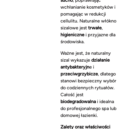
sucho
, poprawiając
wchłanianie kosmetyków i
pomagając w redukcji
cellulitu. Naturalne włókno
sizalowe jest
trwałe
,
higieniczne
i przyjazne dla
środowiska.
Ważne jest, że naturalny
sizal wykazuje
działanie
antybakteryjn
e i
przeciwgrzybicze
, dlatego
stanowi bezpieczny wybór
do codziennych rytuałów.
Całość jest
biodegradowalna
i idealna
do profesjonalnego spa lub
domowej łazienki.
Zalety oraz właściwości