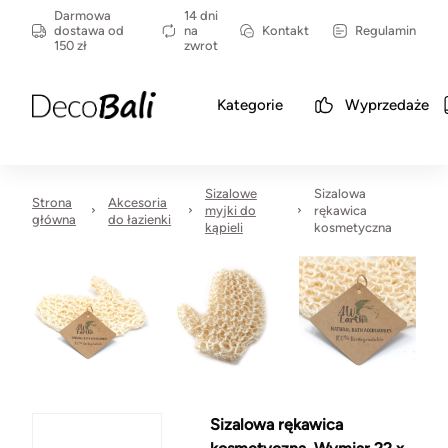
Darmowa
14 dni
dostawa od
na
Kontakt
Regulamin
150 zł
zwrot
Kategorie
Wyprzedaże
Sizalowe
Sizalowa
Strona
Akcesoria
myjki do
rękawica
główna
do łazienki
kąpieli
kosmetyczna
Sizalowa rękawica