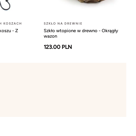
H KOSZACH
SZKŁO NA DREWNIE
oszu - Z
Szkło wtopione w drewno - Okrągły
wazon
123.00 PLN