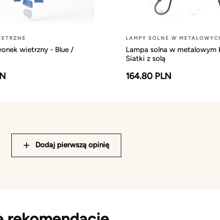
IETRZNE
LAMPY SOLNE W METALOWYC
onek wietrzny - Blue /
Lampa solna w metalowym k
Siatki z solą
LN
164.80 PLN
Dodaj pierwszą opinię
e rekomendacje