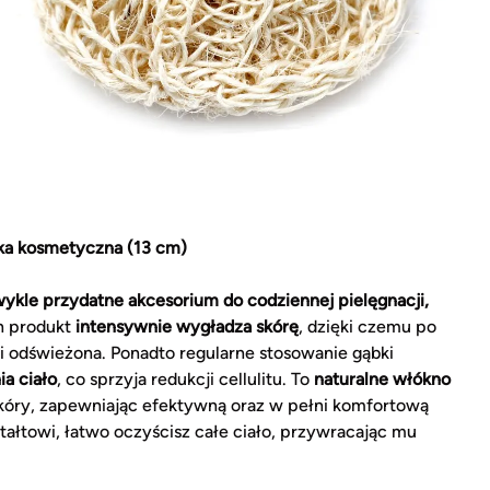
bka kosmetyczna (13 cm)
ykle przydatne akcesorium do codziennej pielęgnacji,
 produkt
intensywnie wygładza skórę
, dzięki czemu po
ta i odświeżona. Ponadto regularne stosowanie gąbki
ia ciało
, co sprzyja redukcji cellulitu. To
naturalne włókno
skóry, zapewniając efektywną oraz w pełni komfortową
ztałtowi, łatwo oczyścisz całe ciało, przywracając mu