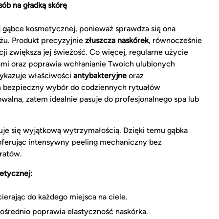
ób na gładką skórę
ej gąbce kosmetycznej, ponieważ sprawdza się ona
żu. Produkt precyzyjnie
złuszcza naskórek
, równocześnie
ji zwiększa jej świeżość. Co więcej, regularne użycie
ami oraz poprawia wchłanianie Twoich ulubionych
wykazuje właściwości
antybakteryjne
oraz
n bezpieczny wybór do codziennych rytuałów
walna, zatem idealnie pasuje do profesjonalnego spa lub
zuje się wyjątkową wytrzymałością. Dzięki temu gąbka
 oferując intensywny peeling mechaniczny bez
ratów.
etycznej:
ierając do każdego miejsca na ciele.
pośrednio poprawia elastyczność naskórka.