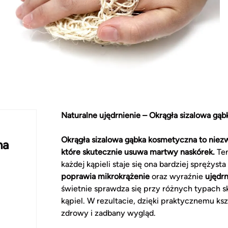
Naturalne ujędrnienie – Okrągła sizalowa gą
Okrągła sizalowa gąbka kosmetyczna to niezw
na
które skutecznie usuwa martwy naskórek.
Ten
każdej kąpieli staje się ona bardziej sprężys
poprawia mikrokrążenie
oraz wyraźnie
ujędrn
świetnie sprawdza się przy różnych typach 
kąpiel. W rezultacie, dzięki praktycznemu ks
zdrowy i zadbany wygląd.