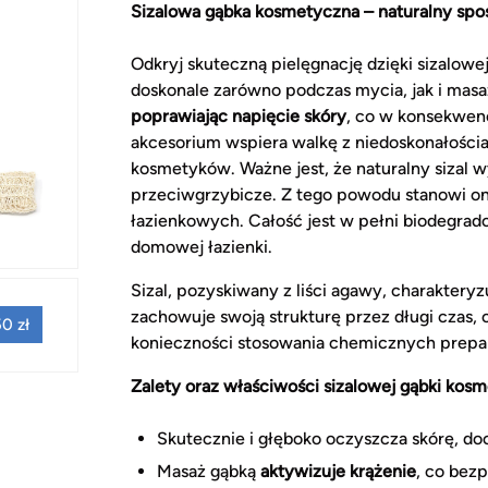
Sizalowa gąbka kosmetyczna – naturalny spos
Odkryj skuteczną pielęgnację dzięki sizalow
doskonale zarówno podczas mycia, jak i masa
poprawiając napięcie skóry
, co w konsekwenc
akcesorium wspiera walkę z niedoskonałości
kosmetyków. Ważne jest, że naturalny sizal 
przeciwgrzybicze. Z tego powodu stanowi o
łazienkowych. Całość jest w pełni biodegrado
domowej łazienki.
Sizal, pozyskiwany z liści agawy, charaktery
zachowuje swoją strukturę przez długi czas,
0 zł
konieczności stosowania chemicznych prepa
Zalety oraz właściwości sizalowej gąbki kosm
Skutecznie i głęboko oczyszcza skórę, doc
Masaż gąbką
aktywizuje krążenie
, co bez