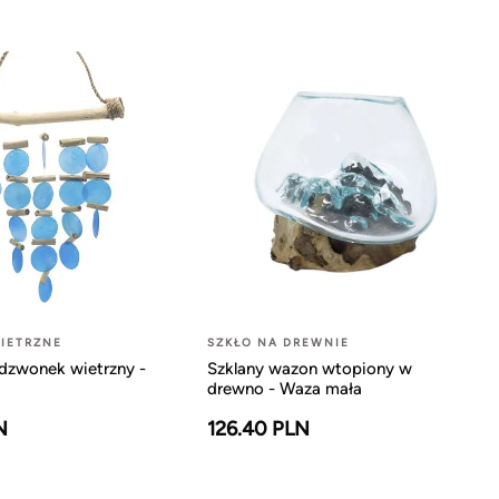
IETRZNE
SZKŁO NA DREWNIE
dzwonek wietrzny -
Szklany wazon wtopiony w
drewno - Waza mała
N
126.40 PLN