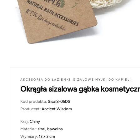
AKCESORIA DO ŁAZIENKI
,
SIZALOWE MYJKI DO KĄPIELI
Okrągła sizalowa gąbka kosmetycz
Kod produktu:
SisalS-05DS
Producent:
Ancient Wisdom
Kraj:
Chiny
Materiał:
sizal, bawełna
Wymiary:
13 x 3 cm