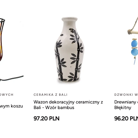
LOWYCH
CERAMIKA Z BALI
DZWONKI W
Wazon dekoracyjny ceramiczny z
Drewniany 
owym koszu
Bali - Wzór bambus
Błękitny
97.20 PLN
96.20 PL