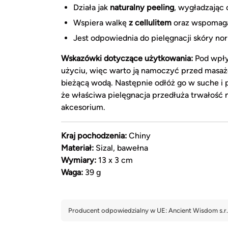
Działa jak
naturalny peeling
, wygładzając 
Wspiera walkę
z cellulitem
oraz wspomaga 
Jest odpowiednia do pielęgnacji skóry no
Wskazówki dotyczące użytkowania:
Pod wpły
użyciu, więc warto ją namoczyć przed masaż
bieżącą wodą. Następnie odłóż go w suche i 
że właściwa pielęgnacja przedłuża trwałość 
akcesorium.
Kraj pochodzenia:
Chiny
Materiał:
Sizal, bawełna
Wymiary:
13 x 3 cm
Waga:
39 g