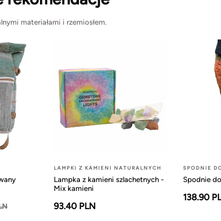
lnymi materiałami i rzemiosłem.
LAMPKI Z KAMIENI NATURALNYCH
SPODNIE D
owany
Lampka z kamieni szlachetnych -
Spodnie do
Mix kamieni
138.90 P
93.40 PLN
PLN