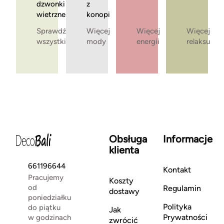
dzwonki
z
wietrzne
konopi
Sprawdź
Więcej
Więcej
Więcej
wszystkie
mody
energii
relaksu
Obsługa
Informacje
klienta
661196644
Kontakt
Pracujemy
Koszty
od
Regulamin
dostawy
poniedziałku
Polityka
do piątku
Jak
Prywatności
w godzinach
zwrócić