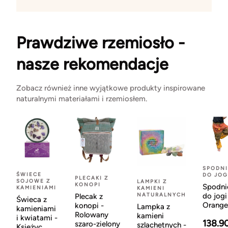
Prawdziwe rzemiosło -
nasze rekomendacje
Zobacz również inne wyjątkowe produkty inspirowane
naturalnymi materiałami i rzemiosłem.
SPODNI
ŚWIECE
DO JOG
PLECAKI Z
SOJOWE Z
LAMPKI Z
KONOPI
Spodni
KAMIENIAMI
KAMIENI
NATURALNYCH
do jogi
Plecak z
Świeca z
Orange
konopi -
Lampka z
kamieniami
Rolowany
kamieni
i kwiatami -
138.9
szaro-zielony
szlachetnych -
Księżyc