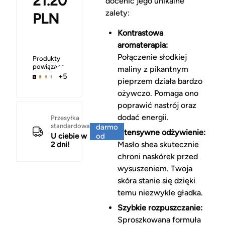
21.20
docenić jego unikalne
zalety:
PLN
Kontrastowa
aromaterapia:
Połączenie słodkiej
Produkty
powiązane
maliny z pikantnym
+5
pieprzem działa bardzo
ożywczo. Pomaga ono
poprawić nastrój oraz
dodać energii.
Za
Przesyłka
standardowa
darmo
Intensywne odżywienie:
U ciebie w
od
Masło shea skutecznie
2 dni!
150 zł
chroni naskórek przed
wysuszeniem. Twoja
skóra stanie się dzięki
temu niezwykle gładka.
Szybkie rozpuszczanie:
Sproszkowana formuła