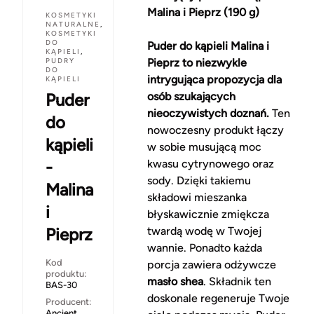
Malina i Pieprz (190 g)
KOSMETYKI
NATURALNE
,
KOSMETYKI
DO
Puder do kąpieli Malina i
KĄPIELI
,
PUDRY
Pieprz to niezwykle
DO
intrygująca propozycja dla
KĄPIELI
Puder
osób szukających
nieoczywistych doznań.
Ten
do
nowoczesny produkt łączy
kąpieli
w sobie musującą moc
-
kwasu cytrynowego oraz
sody. Dzięki takiemu
Malina
składowi mieszanka
i
błyskawicznie zmiękcza
Pieprz
twardą wodę w Twojej
wannie. Ponadto każda
Kod
porcja zawiera odżywcze
produktu:
masło shea
. Składnik ten
BAS-30
doskonale regeneruje Twoje
Producent:
Ancient