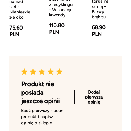
torba na
nomad
z recyklingu
ramię -
sari -
- W tonacji
Barwy
Niebieskie
lawendy
błękitu
złe oko
110.80
68.90
75.60
PLN
PLN
PLN
Produkt nie
posiada
Dodaj
pierwszą
jeszcze opinii
opinię
Bądź pierwszy - oceń
produkt i napisz
opinię o sklepie