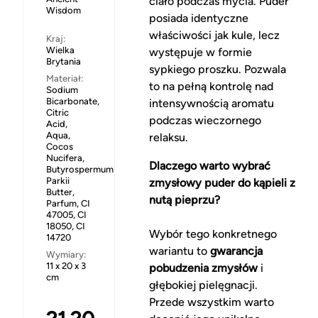
ciało podczas mycia. Puder
Wisdom
posiada identyczne
właściwości jak kule, lecz
Kraj:
Wielka
występuje w formie
Brytania
sypkiego proszku. Pozwala
Materiał:
to na pełną kontrolę nad
Sodium
Bicarbonate,
intensywnością aromatu
Citric
podczas wieczornego
Acid,
Aqua,
relaksu.
Cocos
Nucifera,
Dlaczego warto wybrać
Butyrospermum
Parkii
zmysłowy puder do kąpieli z
Butter,
nutą pieprzu?
Parfum, CI
47005, CI
18050, CI
Wybór tego konkretnego
14720
wariantu to
gwarancja
Wymiary:
11 x 20 x 3
pobudzenia
zmysłów
i
cm
głębokiej pielęgnacji.
Przede wszystkim warto