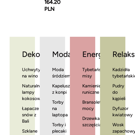
164.20
PLN
Dekoracje
Moda
Energia
Relaks
Uchwyty
Moda
Tybetańskie
Kadzidła
na wino
śródziemnomorska
misy
tybetański
Naturalne
Kapelusze
Kamienie
Pudry
lampy
z konpi
runiczne
do
kokosowe
kąpieli
Torby
Bransoletki
Łapacze
na
mocy
Dyfuzor
snów z
laptopa
kwiatowy
Drzewka
Bali
Torby i
szczęścia
Wosk
Szklane
plecaki
zapachow