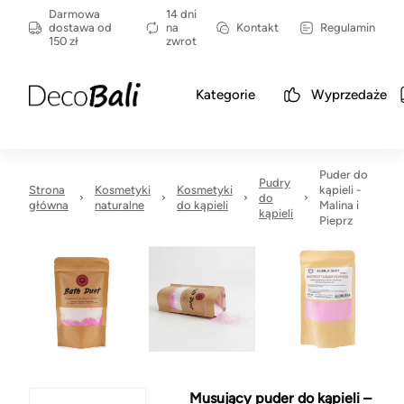
Darmowa
14 dni
dostawa od
na
Kontakt
Regulamin
150 zł
zwrot
Kategorie
Wyprzedaże
Puder do
Pudry
Strona
Kosmetyki
Kosmetyki
kąpieli -
do
główna
naturalne
do kąpieli
Malina i
kąpieli
Pieprz
Musujący puder do kąpieli –