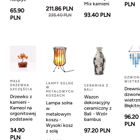
Mix kamieni
PLN
211.86 PLN
65.90
93.40 PLN
235.40 PLN
PLN
DZWON
MAŁE
WIETR
LAMPY SOLNE
DRZEWKA
CERAMIKA Z
W
Drewni
SZCZĘŚCIA
BALI
METALOWYCH
dzwon
KOSZACH
Drzewko z
Wazon
wietrzn
kamieni -
dekoracyjny
Lampa solna
Błękitn
Karneol na
ceramiczny z
w
orgonitowej
Bali - Wzór
metalowym
96.20
podstawie
bambus
koszu -
PLN
Wysoki kosz
34.90
97.20 PLN
z solą
PLN