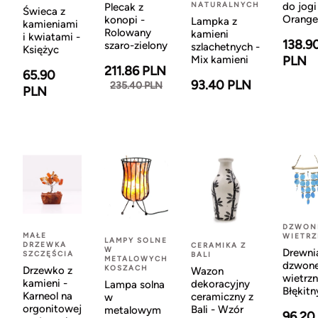
NATURALNYCH
do jogi
Plecak z
Świeca z
Orange
konopi -
Lampka z
kamieniami
Rolowany
kamieni
i kwiatami -
138.9
szaro-zielony
szlachetnych -
Księżyc
Mix kamieni
PLN
211.86 PLN
65.90
93.40 PLN
235.40 PLN
PLN
DZWON
MAŁE
WIETR
LAMPY SOLNE
DRZEWKA
CERAMIKA Z
W
Drewni
SZCZĘŚCIA
BALI
METALOWYCH
dzwon
KOSZACH
Drzewko z
Wazon
wietrzn
kamieni -
dekoracyjny
Lampa solna
Błękitn
Karneol na
ceramiczny z
w
orgonitowej
Bali - Wzór
metalowym
96.20