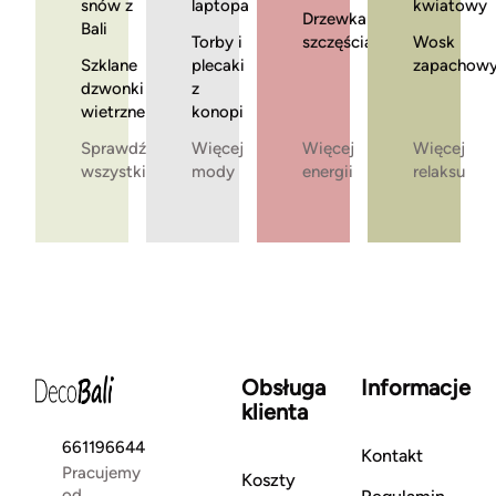
snów z
laptopa
kwiatowy
Drzewka
Bali
Torby i
szczęścia
Wosk
Szklane
plecaki
zapachow
dzwonki
z
wietrzne
konopi
Sprawdź
Więcej
Więcej
Więcej
wszystkie
mody
energii
relaksu
Obsługa
Informacje
klienta
661196644
Kontakt
Pracujemy
Koszty
od