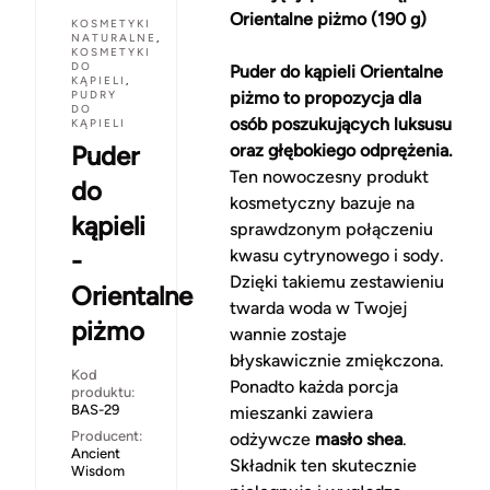
Orientalne piżmo (190 g)
KOSMETYKI
NATURALNE
,
KOSMETYKI
DO
Puder do kąpieli Orientalne
KĄPIELI
,
PUDRY
piżmo to propozycja dla
DO
osób poszukujących luksusu
KĄPIELI
Puder
oraz głębokiego odprężenia.
Ten nowoczesny produkt
do
kosmetyczny bazuje na
kąpieli
sprawdzonym połączeniu
-
kwasu cytrynowego i sody.
Dzięki takiemu zestawieniu
Orientalne
twarda woda w Twojej
piżmo
wannie zostaje
błyskawicznie zmiękczona.
Kod
Ponadto każda porcja
produktu:
BAS-29
mieszanki zawiera
Producent:
odżywcze
masło shea
.
Ancient
Składnik ten skutecznie
Wisdom