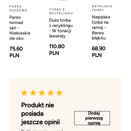
NEPALSKIE
PAREO
TORBY Z
TORBY
PLAŻOWE
RECYKLINGU
Nepalska
Pareo
Duża torba
torba na
nomad
z recyklingu
ramię -
sari -
- W tonacji
Barwy
Niebieskie
lawendy
błękitu
złe oko
110.80
68.90
75.60
PLN
PLN
PLN
Produkt nie
posiada
Dodaj
pierwszą
jeszcze opinii
opinię