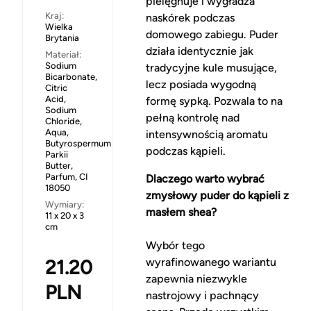
pielęgnuje i wygładza
Kraj:
naskórek podczas
Wielka
domowego zabiegu. Puder
Brytania
działa identycznie jak
Materiał:
Sodium
tradycyjne kule musujące,
Bicarbonate,
lecz posiada wygodną
Citric
Acid,
formę sypką. Pozwala to na
Sodium
pełną kontrolę nad
Chloride,
Aqua,
intensywnością aromatu
Butyrospermum
podczas kąpieli.
Parkii
Butter,
Parfum, CI
Dlaczego warto wybrać
18050
zmysłowy puder do kąpieli z
Wymiary:
masłem shea?
11 x 20 x 3
cm
Wybór tego
21.20
wyrafinowanego wariantu
zapewnia niezwykle
PLN
nastrojowy i pachnący