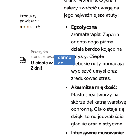
seans. Przede wszystkim
należy zwrócić uwagę na
jego najważniejsze atuty:
Produkty
powiązane
+5
Egzotyczna
aromaterapia:
Zapach
orientalnego piżma
działa bardzo kojąco na
Za
Przesyłka
zmysły. Ciepłe i
standardowa
darmo
U ciebie w
od
głębokie nuty pomagają
2 dni!
150 zł
wyciszyć umysł oraz
zredukować stres.
Aksamitna miękkość:
Masło shea tworzy na
skórze delikatną warstwę
ochronną. Ciało staje się
dzięki temu jedwabiście
gładkie oraz elastyczne.
Intensywne musowanie: