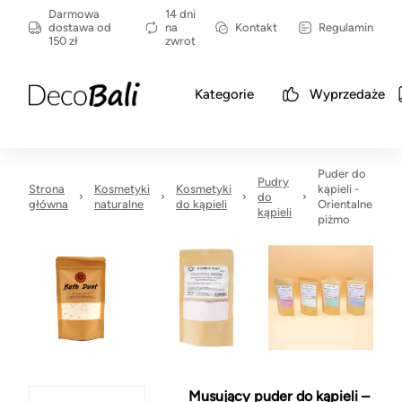
Darmowa
14 dni
dostawa od
na
Kontakt
Regulamin
150 zł
zwrot
Kategorie
Wyprzedaże
Puder do
Pudry
Strona
Kosmetyki
Kosmetyki
kąpieli -
do
główna
naturalne
do kąpieli
Orientalne
kąpieli
piżmo
Musujący puder do kąpieli –