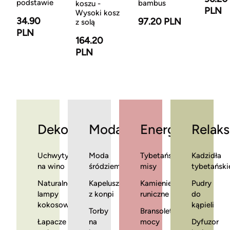
podstawie
bambus
koszu -
PLN
Wysoki kosz
34.90
97.20 PLN
z solą
PLN
164.20
PLN
Dekoracje
Moda
Energia
Relaks
Uchwyty
Moda
Tybetańskie
Kadzidła
na wino
śródziemnomorska
misy
tybetański
Naturalne
Kapelusze
Kamienie
Pudry
lampy
z konpi
runiczne
do
kokosowe
kąpieli
Torby
Bransoletki
Łapacze
na
mocy
Dyfuzor