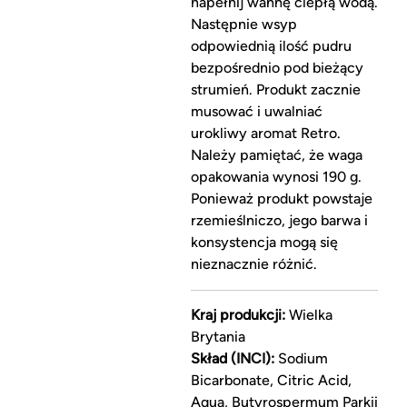
napełnij wannę ciepłą wodą.
Następnie wsyp
odpowiednią ilość pudru
bezpośrednio pod bieżący
strumień. Produkt zacznie
musować i uwalniać
urokliwy aromat Retro.
Należy pamiętać, że waga
opakowania wynosi 190 g.
Ponieważ produkt powstaje
rzemieślniczo, jego barwa i
konsystencja mogą się
nieznacznie różnić.
Kraj produkcji:
Wielka
Brytania
Skład (INCI):
Sodium
Bicarbonate, Citric Acid,
Aqua, Butyrospermum Parkii