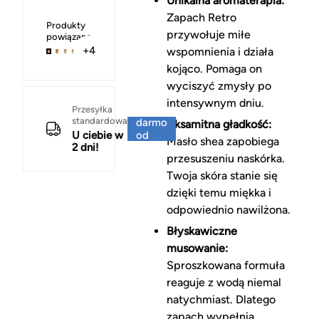
Unikalna aromaterapia:
Zapach Retro
Produkty
przywołuje miłe
powiązane
+4
wspomnienia i działa
kojąco. Pomaga on
wyciszyć zmysły po
intensywnym dniu.
Za
Przesyłka
standardowa
darmo
Aksamitna gładkość:
U ciebie w
od
Masło shea zapobiega
2 dni!
150 zł
przesuszeniu naskórka.
Twoja skóra stanie się
dzięki temu miękka i
odpowiednio nawilżona.
Błyskawiczne
musowanie:
Sproszkowana formuła
reaguje z wodą niemal
natychmiast. Dlatego
zapach wypełnia