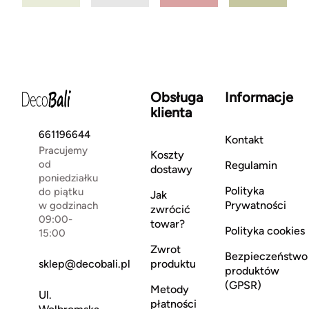
Obsługa
Informacje
klienta
661196644
Kontakt
Pracujemy
Koszty
od
Regulamin
dostawy
poniedziałku
Polityka
do piątku
Jak
Prywatności
w godzinach
zwrócić
09:00-
towar?
Polityka cookies
15:00
Zwrot
Bezpieczeństwo
sklep@decobali.pl
produktu
produktów
(GPSR)
Metody
Ul.
płatności