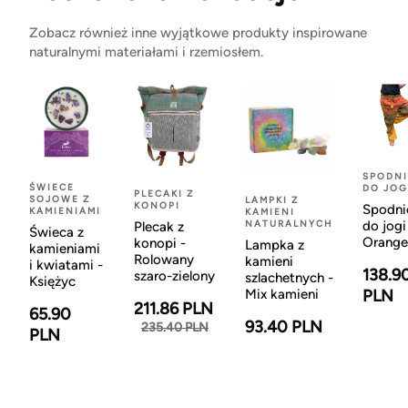
Zobacz również inne wyjątkowe produkty inspirowane
naturalnymi materiałami i rzemiosłem.
SPODNI
ŚWIECE
DO JOG
PLECAKI Z
SOJOWE Z
LAMPKI Z
KONOPI
Spodni
KAMIENIAMI
KAMIENI
NATURALNYCH
do jogi
Plecak z
Świeca z
Orange
konopi -
Lampka z
kamieniami
Rolowany
kamieni
i kwiatami -
138.9
szaro-zielony
szlachetnych -
Księżyc
Mix kamieni
PLN
211.86 PLN
65.90
93.40 PLN
235.40 PLN
PLN