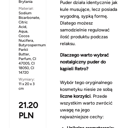
Brytania
Puder działa identycznie jak
Materiał:
kule musujące, lecz posiada
Sodium
wygodną, sypką formę.
Bicarbonate,
Citric
Dlatego możesz
Acid,
samodzielnie regulować
Aqua,
Cocos
ilość produktu podczas
Nucifera,
relaksu.
Butyrospermum
Parkii
Butter,
Dlaczego warto wybrać
Parfum, CI
nostalgiczny puder do
47005, CI
18050, CI
kąpieli Retro?
14720
Wymiary:
Wybór tego oryginalnego
11 x 20 x 3
cm
kosmetyku niesie ze sobą
liczne korzyści
. Przede
21.20
wszystkim warto zwrócić
uwagę na jego
PLN
najważniejsze cechy: