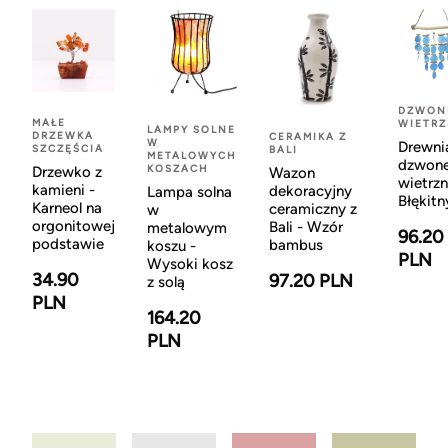
DZWON
MAŁE
WIETR
LAMPY SOLNE
DRZEWKA
CERAMIKA Z
W
Drewni
SZCZĘŚCIA
BALI
METALOWYCH
dzwon
KOSZACH
Drzewko z
Wazon
wietrzn
kamieni -
dekoracyjny
Lampa solna
Błękitn
Karneol na
ceramiczny z
w
orgonitowej
Bali - Wzór
metalowym
96.20
podstawie
bambus
koszu -
PLN
Wysoki kosz
34.90
97.20 PLN
z solą
PLN
164.20
PLN