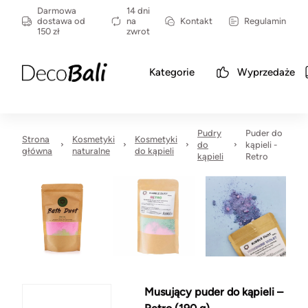
Darmowa
14 dni
dostawa od
na
Kontakt
Regulamin
150 zł
zwrot
Kategorie
Wyprzedaże
Pudry
Puder do
Strona
Kosmetyki
Kosmetyki
do
kąpieli -
główna
naturalne
do kąpieli
kąpieli
Retro
Musujący puder do kąpieli –