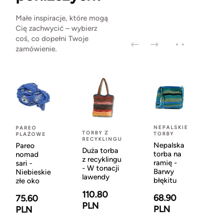
Małe inspiracje, które mogą
Cię zachwycić – wybierz
coś, co dopełni Twoje
zamówienie.
NEPALSKIE
PAREO
TORBY Z
TORBY
PLAŻOWE
RECYKLINGU
Nepalska
Pareo
Duża torba
torba na
nomad
z recyklingu
ramię -
sari -
- W tonacji
Barwy
Niebieskie
lawendy
błękitu
złe oko
110.80
68.90
75.60
PLN
PLN
PLN