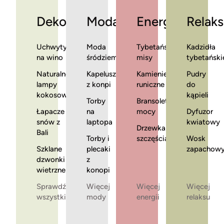
Dekoracje
Moda
Energia
Relaks
Uchwyty
Moda
Tybetańskie
Kadzidła
na wino
śródziemnomorska
misy
tybetański
Naturalne
Kapelusze
Kamienie
Pudry
lampy
z konpi
runiczne
do
kokosowe
kąpieli
Torby
Bransoletki
Łapacze
na
mocy
Dyfuzor
snów z
laptopa
kwiatowy
Drzewka
Bali
Torby i
szczęścia
Wosk
Szklane
plecaki
zapachow
dzwonki
z
wietrzne
konopi
Sprawdź
Więcej
Więcej
Więcej
wszystkie
mody
energii
relaksu