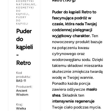
Retro (190 g)
KOSMETYKI
NATURALNE
,
KOSMETYKI
DO
Puder do kąpieli Retro to
KĄPIELI
,
PUDRY
fascynująca podróż w
DO
czasie, która nada Twojej
KĄPIELI
Puder
codziennej pielęgnacji
wyjątkowy charakter.
Ten
do
nowoczesny produkt bazuje
kąpieli
na połączeniu kwasu
-
cytrynowego oraz
wodorowęglanu sodu. Dzięki
Retro
takiemu składowi mieszanka
skutecznie zmiękcza twardą
Kod
produktu:
wodę w Twojej wannie.
BAS-11
Ponadto każda porcja
Producent:
zawiera odżywcze
masło
Ancient
Wisdom
shea
. Składnik ten
i
ntensywnie regeneruje
Kraj:
Twoje ciało podczas mycia.
Wielka