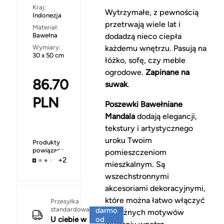
Kraj:
Wytrzymałe, z pewnością
Indonezja
przetrwają wiele lat i
Materiał:
Bawełna
dodadzą nieco ciepła
Wymiary:
każdemu wnętrzu. Pasują na
30 x 50 cm
łóżko, sofę, czy meble
ogrodowe.
Zapinane na
86.70
suwak
.
PLN
Poszewki Bawełniane
Mandala
dodają elegancji,
tekstury i artystycznego
uroku Twoim
Produkty
powiązane
pomieszczeniom
+2
mieszkalnym. Są
wszechstronnymi
akcesoriami dekoracyjnymi,
które można łatwo włączyć
Za
Przesyłka
standardowa
darmo
do różnych motywów
U ciebie w
od