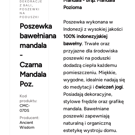
Mandala - Brąz Mandala
DEKORACJE
Z BALI
,
Pozioma
POSZEWKI
NA
PODUSZKI
Poszewka wykonana w
Poszewka
Indonezji z wysokiej jakości
bawełniana
100% indonezyjskiej
bawełny
. Trwałe oraz
mandala
przyjazne dla środowiska
-
poszewki na poduszki
Czarna
dodadzą ciepła każdemu
pomieszczeniu. Miękkie,
Mandala
wygodne, idealnie nadają się
Poz.
do medytacji i
ćwiczeń jogi
.
Posiadają dekoracyjne,
Kod
produktu:
stylowe frędzle oraz grafikę
CMC-
mandala. Bawełniane
07DS
poszewki zapewniają
Producent:
Ancient
naturalną i organiczną
Wisdom
estetykę wystroju domu.