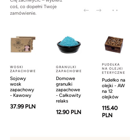
Cię zachwycić – wybierz
coś, co dopełni Twoje
zamówienie.
PUDEŁKA
WOSKI
GRANULKI
NA OLEJKI
ZAPACHOWE
ZAPACHOWE
ETERYCZNE
Sojowy
Domowe
Pudełko na
wosk
granulki
olejki - AW
zapachowy
zapachowe
na 12
- Kawowy
- Całkowity
olejków
relaks
37.99 PLN
115.40
12.90 PLN
PLN