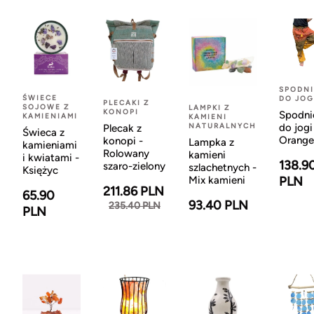
SPODNI
ŚWIECE
DO JOG
PLECAKI Z
SOJOWE Z
LAMPKI Z
KONOPI
Spodni
KAMIENIAMI
KAMIENI
NATURALNYCH
do jogi
Plecak z
Świeca z
Orange
konopi -
Lampka z
kamieniami
Rolowany
kamieni
i kwiatami -
138.9
szaro-zielony
szlachetnych -
Księżyc
Mix kamieni
PLN
211.86 PLN
65.90
93.40 PLN
235.40 PLN
PLN