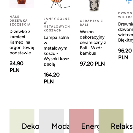
DZWON
MAŁE
WIETR
LAMPY SOLNE
DRZEWKA
CERAMIKA Z
W
Drewni
SZCZĘŚCIA
BALI
METALOWYCH
dzwon
KOSZACH
Drzewko z
Wazon
wietrzn
kamieni -
dekoracyjny
Lampa solna
Błękitn
Karneol na
ceramiczny z
w
orgonitowej
Bali - Wzór
metalowym
96.20
podstawie
bambus
koszu -
PLN
Wysoki kosz
34.90
97.20 PLN
z solą
PLN
164.20
PLN
Dekoracje
Moda
Energia
Relaks