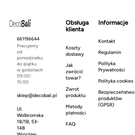
Obsługa
Informacje
klienta
661196644
Kontakt
Pracujemy
Koszty
od
Regulamin
dostawy
poniedziałku
Polityka
do piątku
Jak
Prywatności
w godzinach
zwrócić
09:00-
towar?
Polityka cookies
15:00
Zwrot
Bezpieczeństwo
sklep@decobali.pl
produktu
produktów
(GPSR)
Metody
Ul.
płatności
Wolbromska
18/1B, 53-
FAQ
148
Wrocław