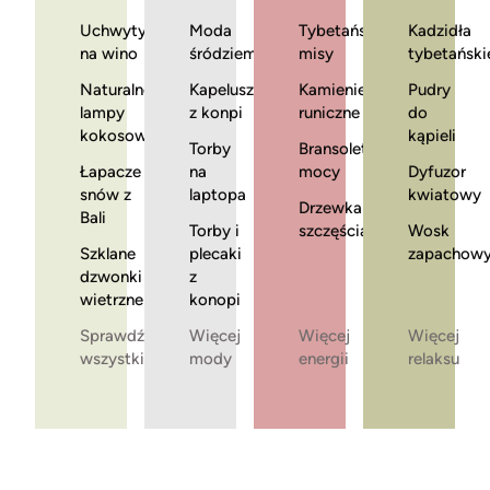
Uchwyty
Moda
Tybetańskie
Kadzidła
na wino
śródziemnomorska
misy
tybetański
Naturalne
Kapelusze
Kamienie
Pudry
lampy
z konpi
runiczne
do
kokosowe
kąpieli
Torby
Bransoletki
Łapacze
na
mocy
Dyfuzor
snów z
laptopa
kwiatowy
Drzewka
Bali
Torby i
szczęścia
Wosk
Szklane
plecaki
zapachow
dzwonki
z
wietrzne
konopi
Sprawdź
Więcej
Więcej
Więcej
wszystkie
mody
energii
relaksu