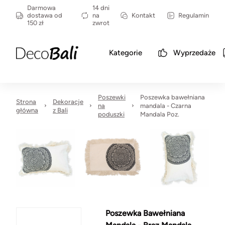
Darmowa
14 dni
dostawa od
na
Kontakt
Regulamin
150 zł
zwrot
Kategorie
Wyprzedaże
Poszewki
Poszewka bawełniana
Strona
Dekoracje
na
mandala - Czarna
główna
z Bali
poduszki
Mandala Poz.
Poszewka Bawełniana