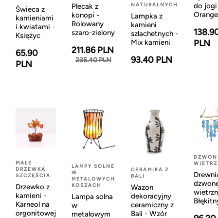
NATURALNYCH
do jogi
Plecak z
Świeca z
Orange
konopi -
Lampka z
kamieniami
Rolowany
kamieni
i kwiatami -
138.9
szaro-zielony
szlachetnych -
Księżyc
Mix kamieni
PLN
211.86 PLN
65.90
93.40 PLN
235.40 PLN
PLN
DZWON
MAŁE
WIETR
LAMPY SOLNE
DRZEWKA
CERAMIKA Z
W
Drewni
SZCZĘŚCIA
BALI
METALOWYCH
dzwon
KOSZACH
Drzewko z
Wazon
wietrzn
kamieni -
dekoracyjny
Lampa solna
Błękitn
Karneol na
ceramiczny z
w
orgonitowej
Bali - Wzór
metalowym