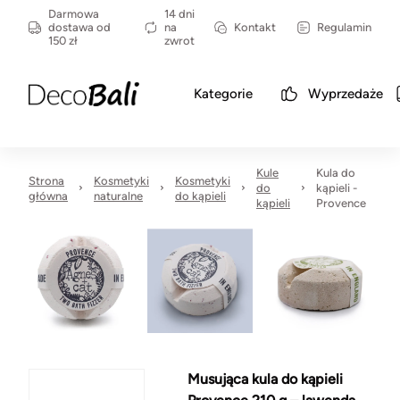
Darmowa
14 dni
dostawa od
na
Kontakt
Regulamin
150 zł
zwrot
Kategorie
Wyprzedaże
Kule
Kula do
Strona
Kosmetyki
Kosmetyki
do
kąpieli -
główna
naturalne
do kąpieli
kąpieli
Provence
Musująca kula do kąpieli