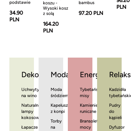
96.20
podstawie
bambus
koszu -
PLN
Wysoki kosz
34.90
97.20 PLN
z solą
PLN
164.20
PLN
Dekoracje
Moda
Energia
Relaks
Uchwyty
Moda
Tybetańskie
Kadzidła
na wino
śródziemnomorska
misy
tybetański
Naturalne
Kapelusze
Kamienie
Pudry
lampy
z konpi
runiczne
do
kokosowe
kąpieli
Torby
Bransoletki
Łapacze
na
mocy
Dyfuzor