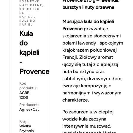
Provence 210 g – lawenda,
KOSMETYKI
NATURALNE
,
bursztyn i nuty drzewne
KOSMETYKI
DO
KĄPIELI
,
KULE DO
Musująca kula do kąpieli
KĄPIELI
Provence
przywołuje
Kula
skojarzenia ze słonecznymi
do
polami lawendy i spokojnym
krajobrazem południowej
kąpieli
Francji. Ziołowy aromat
-
łączy się tutaj z cieplejszą
Provence
nutą bursztynu oraz
subtelnym, drzewnym tłem,
Kod
tworząc kompozycję o
produktu:
harmonijnym i wyważonym
ACBB-
10DS
charakterze.
Producent:
Agnes+Cat
Po zanurzeniu w ciepłej
wodzie kula zaczyna
Kraj:
intensywnie musować,
Wielka
Brytania