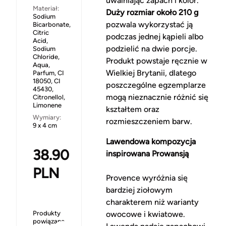
uwalniając zapach i kolor.
Materiał:
Duży rozmiar około 210 g
Sodium
pozwala wykorzystać ją
Bicarbonate,
Citric
podczas jednej kąpieli albo
Acid,
podzielić na dwie porcje.
Sodium
Chloride,
Produkt powstaje ręcznie w
Aqua,
Wielkiej Brytanii, dlatego
Parfum, CI
18050, CI
poszczególne egzemplarze
45430,
mogą nieznacznie różnić się
Citronellol,
Limonene
kształtem oraz
Wymiary:
rozmieszczeniem barw.
9 x 4 cm
Lawendowa kompozycja
38.90
inspirowana Prowansją
PLN
Provence wyróżnia się
bardziej ziołowym
charakterem niż warianty
Produkty
owocowe i kwiatowe.
powiązane