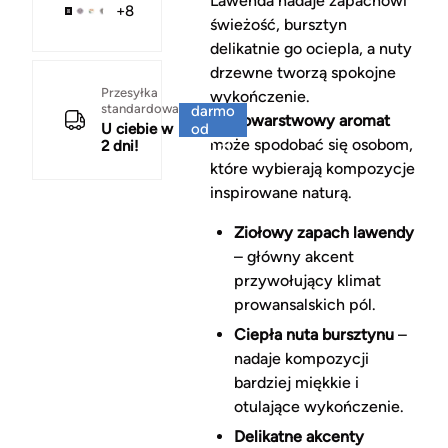
Lawenda nadaje zapachowi
+8
świeżość, bursztyn
delikatnie go ociepla, a nuty
drzewne tworzą spokojne
Za
Przesyłka
wykończenie.
standardowa
darmo
Wielowarstwowy aromat
U ciebie w
od
może spodobać się osobom,
2 dni!
150 zł
które wybierają kompozycje
inspirowane naturą.
Ziołowy zapach lawendy
– główny akcent
przywołujący klimat
prowansalskich pól.
Ciepła nuta bursztynu
–
nadaje kompozycji
bardziej miękkie i
otulające wykończenie.
Delikatne akcenty