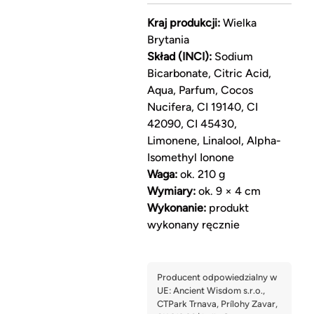
Kraj produkcji:
Wielka
Brytania
Skład (INCI):
Sodium
Bicarbonate, Citric Acid,
Aqua, Parfum, Cocos
Nucifera, CI 19140, CI
42090, CI 45430,
Limonene, Linalool, Alpha-
Isomethyl Ionone
Waga:
ok. 210 g
Wymiary:
ok. 9 × 4 cm
Wykonanie:
produkt
wykonany ręcznie