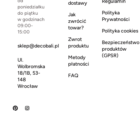
od
Regulamin
dostawy
poniedziałku
Polityka
do piątku
Jak
Prywatności
w godzinach
zwrócić
09:00-
towar?
Polityka cookies
15:00
Zwrot
Bezpieczeństwo
sklep@decobali.pl
produktu
produktów
(GPSR)
Metody
Ul.
płatności
Wolbromska
18/1B, 53-
FAQ
148
Wrocław