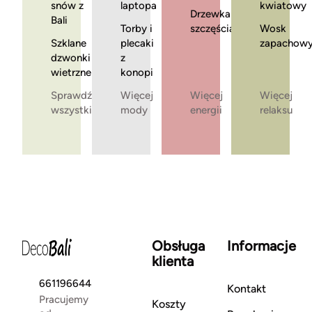
snów z
laptopa
kwiatowy
Drzewka
Bali
Torby i
szczęścia
Wosk
Szklane
plecaki
zapachow
dzwonki
z
wietrzne
konopi
Sprawdź
Więcej
Więcej
Więcej
wszystkie
mody
energii
relaksu
Obsługa
Informacje
klienta
661196644
Kontakt
Pracujemy
Koszty