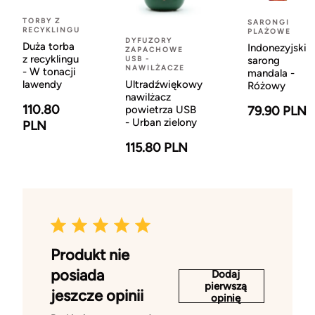
TORBY Z
SARONGI
RECYKLINGU
PLAŻOWE
DYFUZORY
Duża torba
Indonezyjski
ZAPACHOWE
z recyklingu
USB -
sarong
NAWILŻACZE
- W tonacji
mandala -
lawendy
Ultradźwiękowy
Różowy
nawilżacz
110.80
powietrza USB
79.90 PLN
- Urban zielony
PLN
115.80 PLN
Produkt nie
posiada
Dodaj
pierwszą
jeszcze opinii
opinię