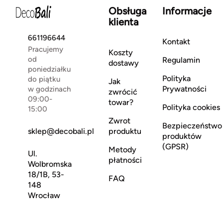
Obsługa
Informacje
klienta
661196644
Kontakt
Pracujemy
Koszty
od
Regulamin
dostawy
poniedziałku
Polityka
do piątku
Jak
Prywatności
w godzinach
zwrócić
09:00-
towar?
Polityka cookies
15:00
Zwrot
Bezpieczeństwo
sklep@decobali.pl
produktu
produktów
(GPSR)
Metody
Ul.
płatności
Wolbromska
18/1B, 53-
FAQ
148
Wrocław