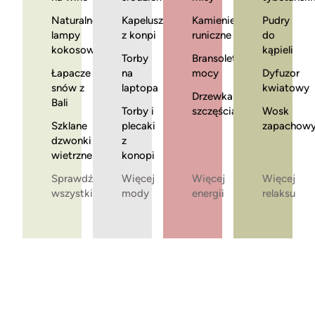
Naturalne
Kapelusze
Kamienie
Pudry
lampy
z konpi
runiczne
do
kokosowe
kąpieli
Torby
Bransoletki
Łapacze
na
mocy
Dyfuzor
snów z
laptopa
kwiatowy
Drzewka
Bali
Torby i
szczęścia
Wosk
Szklane
plecaki
zapachow
dzwonki
z
wietrzne
konopi
Sprawdź
Więcej
Więcej
Więcej
wszystkie
mody
energii
relaksu