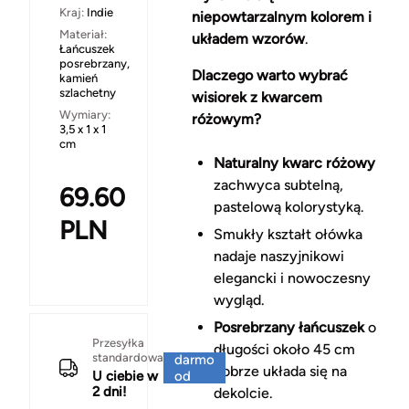
Kraj:
Indie
niepowtarzalnym kolorem i
Materiał:
układem wzorów
.
Łańcuszek
posrebrzany,
Dlaczego warto wybrać
kamień
szlachetny
wisiorek z kwarcem
Wymiary:
różowym?
3,5 x 1 x 1
cm
Naturalny kwarc różowy
zachwyca subtelną,
69.60
pastelową kolorystyką.
PLN
Smukły kształt ołówka
nadaje naszyjnikowi
elegancki i nowoczesny
wygląd.
Posrebrzany łańcuszek
o
Za
Przesyłka
długości około 45 cm
standardowa
darmo
dobrze układa się na
U ciebie w
od
2 dni!
150 zł
dekolcie.