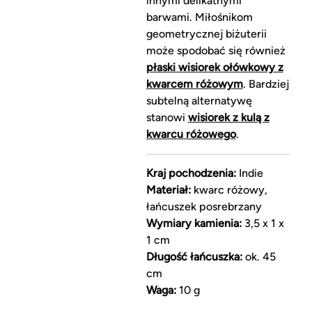
innymi delikatnymi
barwami. Miłośnikom
geometrycznej biżuterii
może spodobać się również
płaski wisiorek ołówkowy z
kwarcem różowym
. Bardziej
subtelną alternatywę
stanowi
wisiorek z kulą z
kwarcu różowego
.
Kraj pochodzenia:
Indie
Materiał:
kwarc różowy,
łańcuszek posrebrzany
Wymiary kamienia:
3,5 x 1 x
1 cm
Długość łańcuszka:
ok. 45
cm
Waga:
10 g