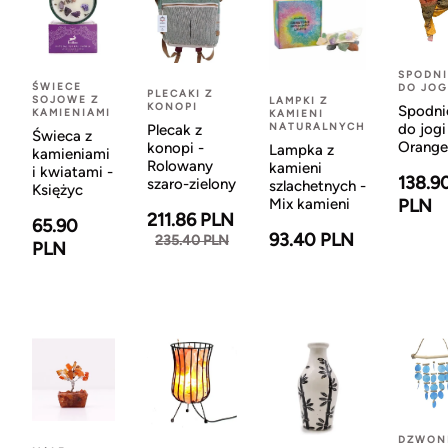
SPODNI
ŚWIECE
DO JOG
PLECAKI Z
SOJOWE Z
LAMPKI Z
KONOPI
Spodni
KAMIENIAMI
KAMIENI
NATURALNYCH
do jogi
Plecak z
Świeca z
Orange
konopi -
Lampka z
kamieniami
Rolowany
kamieni
i kwiatami -
138.9
szaro-zielony
szlachetnych -
Księżyc
Mix kamieni
PLN
211.86 PLN
65.90
93.40 PLN
235.40 PLN
PLN
DZWON