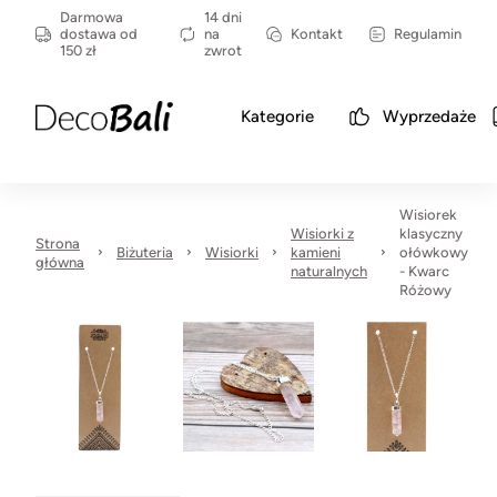
Darmowa
14 dni
dostawa od
na
Kontakt
Regulamin
150 zł
zwrot
Kategorie
Wyprzedaże
Wisiorek
Wisiorki z
klasyczny
Strona
Biżuteria
Wisiorki
kamieni
ołówkowy
główna
naturalnych
- Kwarc
Różowy