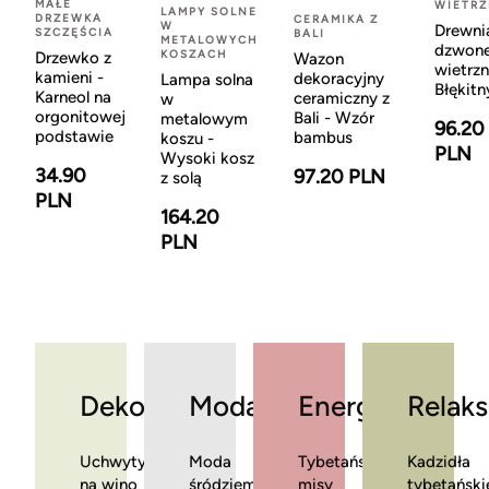
MAŁE
WIETR
LAMPY SOLNE
DRZEWKA
CERAMIKA Z
W
Drewni
SZCZĘŚCIA
BALI
METALOWYCH
dzwon
KOSZACH
Drzewko z
Wazon
wietrzn
kamieni -
dekoracyjny
Lampa solna
Błękitn
Karneol na
ceramiczny z
w
orgonitowej
Bali - Wzór
metalowym
96.20
podstawie
bambus
koszu -
PLN
Wysoki kosz
34.90
97.20 PLN
z solą
PLN
164.20
PLN
Dekoracje
Moda
Energia
Relaks
Uchwyty
Moda
Tybetańskie
Kadzidła
na wino
śródziemnomorska
misy
tybetański