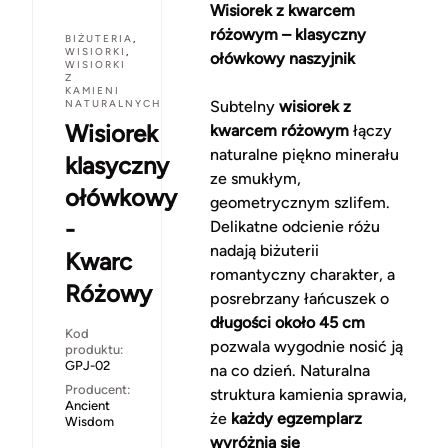
Wisiorek z kwarcem
różowym – klasyczny
BIŻUTERIA
,
WISIORKI
,
ołówkowy naszyjnik
WISIORKI
Z
KAMIENI
NATURALNYCH
Subtelny
wisiorek z
Wisiorek
kwarcem różowym
łączy
naturalne piękno minerału
klasyczny
ze smukłym,
ołówkowy
geometrycznym szlifem.
-
Delikatne odcienie różu
nadają biżuterii
Kwarc
romantyczny charakter, a
Różowy
posrebrzany łańcuszek o
długości około 45 cm
Kod
pozwala wygodnie nosić ją
produktu:
GPJ-02
na co dzień. Naturalna
Producent:
struktura kamienia sprawia,
Ancient
że
każdy egzemplarz
Wisdom
wyróżnia się