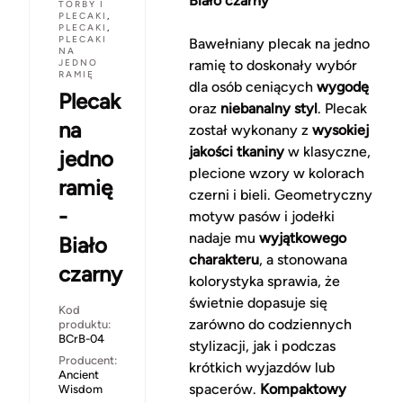
Biało czarny
TORBY I
PLECAKI
,
PLECAKI
,
PLECAKI
Bawełniany plecak na jedno
NA
JEDNO
ramię to doskonały wybór
RAMIĘ
dla osób ceniących
wygodę
Plecak
oraz
niebanalny styl
. Plecak
na
został wykonany z
wysokiej
jakości tkaniny
w klasyczne,
jedno
plecione wzory w kolorach
ramię
czerni i bieli. Geometryczny
-
motyw pasów i jodełki
nadaje mu
wyjątkowego
Biało
charakteru
, a stonowana
czarny
kolorystyka sprawia, że
świetnie dopasuje się
Kod
zarówno do codziennych
produktu:
BCrB-04
stylizacji, jak i podczas
Producent:
krótkich wyjazdów lub
Ancient
spacerów.
Kompaktowy
Wisdom