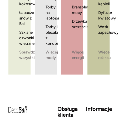
kokosowe
kąpieli
Torby
Bransoletki
Łapacze
na
mocy
Dyfuzor
snów z
laptopa
kwiatowy
Drzewka
Bali
Torby i
szczęścia
Wosk
Szklane
plecaki
zapachow
dzwonki
z
wietrzne
konopi
Sprawdź
Więcej
Więcej
Więcej
wszystkie
mody
energii
relaksu
Obsługa
Informacje
klienta