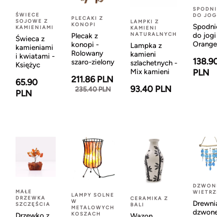
SPODNI
ŚWIECE
DO JOG
PLECAKI Z
SOJOWE Z
LAMPKI Z
KONOPI
Spodni
KAMIENIAMI
KAMIENI
NATURALNYCH
do jogi
Plecak z
Świeca z
Orange
konopi -
Lampka z
kamieniami
Rolowany
kamieni
i kwiatami -
138.9
szaro-zielony
szlachetnych -
Księżyc
Mix kamieni
PLN
211.86 PLN
65.90
93.40 PLN
235.40 PLN
PLN
DZWON
MAŁE
WIETR
LAMPY SOLNE
DRZEWKA
CERAMIKA Z
W
Drewni
SZCZĘŚCIA
BALI
METALOWYCH
dzwon
KOSZACH
Drzewko z
Wazon