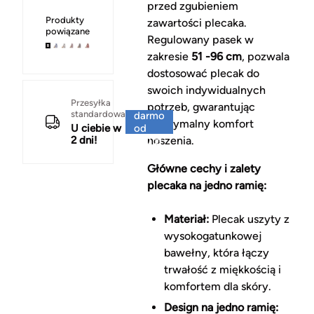
przed zgubieniem
Produkty
zawartości plecaka.
powiązane
Regulowany pasek w
zakresie
51 -96 cm
, pozwala
dostosować plecak do
swoich indywidualnych
Za
Przesyłka
potrzeb, gwarantując
standardowa
darmo
maksymalny komfort
U ciebie w
od
2 dni!
noszenia.
150 zł
Główne cechy i zalety
plecaka na jedno ramię:
Materiał:
Plecak uszyty z
wysokogatunkowej
bawełny, która łączy
trwałość z miękkością i
komfortem dla skóry.
Design na jedno ramię: