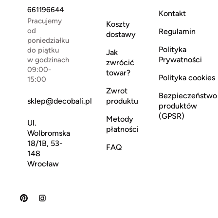
661196644
Kontakt
Pracujemy
Koszty
od
Regulamin
dostawy
poniedziałku
Polityka
do piątku
Jak
Prywatności
w godzinach
zwrócić
09:00-
towar?
Polityka cookies
15:00
Zwrot
Bezpieczeństwo
sklep@decobali.pl
produktu
produktów
(GPSR)
Metody
Ul.
płatności
Wolbromska
18/1B, 53-
FAQ
148
Wrocław