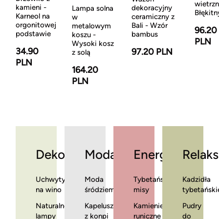
wietrzn
kamieni -
dekoracyjny
Lampa solna
Błękitn
Karneol na
ceramiczny z
w
orgonitowej
Bali - Wzór
metalowym
96.20
podstawie
bambus
koszu -
PLN
Wysoki kosz
34.90
97.20 PLN
z solą
PLN
164.20
PLN
Dekoracje
Moda
Energia
Relaks
Uchwyty
Moda
Tybetańskie
Kadzidła
na wino
śródziemnomorska
misy
tybetański
Naturalne
Kapelusze
Kamienie
Pudry
lampy
z konpi
runiczne
do