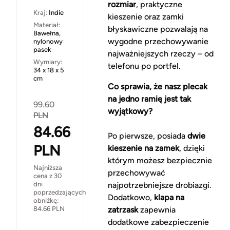
rozmiar
, praktyczne
Kraj:
Indie
kieszenie oraz zamki
Materiał:
błyskawiczne pozwalają na
Bawełna,
wygodne przechowywanie
nylonowy
pasek
najważniejszych rzeczy – od
Wymiary:
telefonu po portfel.
34 x 18 x 5
cm
Co sprawia, że nasz plecak
na jedno ramię jest tak
99.60
wyjątkowy?
PLN
84.66
Po pierwsze, posiada
dwie
PLN
kieszenie na zamek
, dzięki
którym możesz bezpiecznie
Najniższa
przechowywać
cena z 30
dni
najpotrzebniejsze drobiazgi.
poprzedzających
Dodatkowo,
klapa na
obniżkę:
84.66
PLN
zatrzask
zapewnia
dodatkowe zabezpieczenie