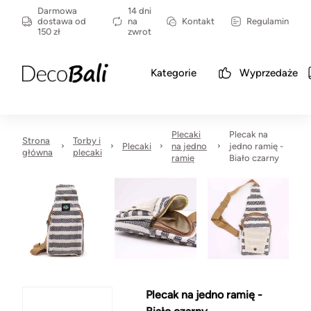
Darmowa
14 dni
dostawa od
na
Kontakt
Regulamin
150 zł
zwrot
Kategorie
Wyprzedaże
Plecaki
Plecak na
Strona
Torby i
Plecaki
na jedno
jedno ramię -
główna
plecaki
ramię
Biało czarny
Plecak na jedno ramię -