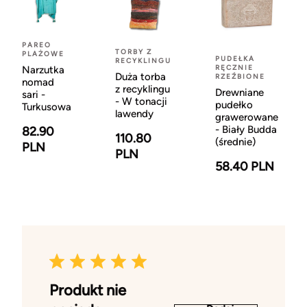
PAREO
TORBY Z
PLAŻOWE
PUDEŁKA
RECYKLINGU
RĘCZNIE
Narzutka
Duża torba
RZEŹBIONE
nomad
z recyklingu
Drewniane
sari -
- W tonacji
pudełko
Turkusowa
lawendy
grawerowane
- Biały Budda
82.90
110.80
(średnie)
PLN
PLN
58.40 PLN
Produkt nie