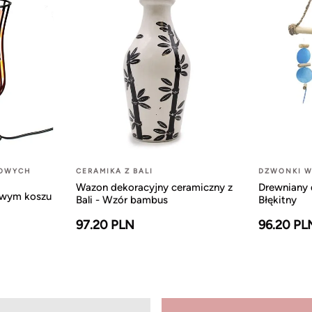
LOWYCH
CERAMIKA Z BALI
DZWONKI W
Wazon dekoracyjny ceramiczny z
Drewniany 
owym koszu
Bali - Wzór bambus
Błękitny
97.20 PLN
96.20 PL