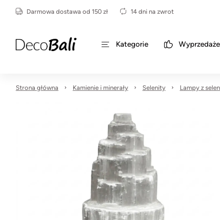
Darmowa dostawa od 150 zł
14 dni na zwrot
Kategorie
Wyprzedaże
Strona główna
Kamienie i minerały
Selenity
Lampy z selen