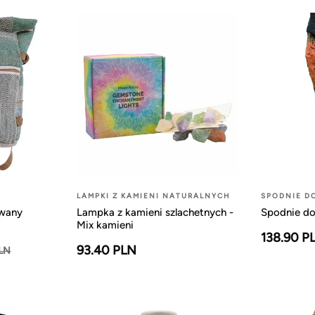
LAMPKI Z KAMIENI NATURALNYCH
SPODNIE D
owany
Lampka z kamieni szlachetnych -
Spodnie do
Mix kamieni
138.90 P
93.40 PLN
PLN