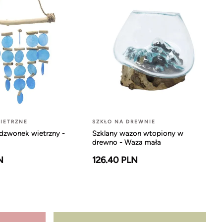
IETRZNE
SZKŁO NA DREWNIE
dzwonek wietrzny -
Szklany wazon wtopiony w
drewno - Waza mała
N
126.40 PLN