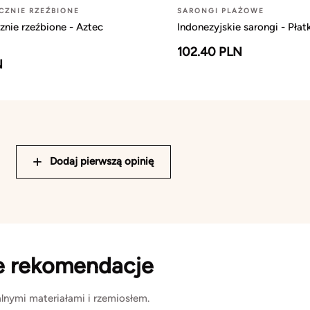
CZNIE RZEŹBIONE
SARONGI PLAŻOWE
znie rzeźbione - Aztec
Indonezyjskie sarongi - Pła
102.40 PLN
N
Dodaj pierwszą opinię
e rekomendacje
lnymi materiałami i rzemiosłem.