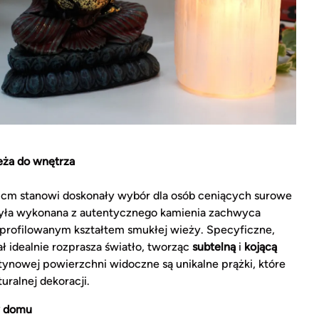
eża do wnętrza
0 cm stanowi doskonały wybór dla osób ceniących surowe
Bryła wykonana z autentycznego kamienia zachwyca
profilowanym kształtem smukłej wieży. Specyficzne,
ł idealnie rozprasza światło, tworząc
subtelną
i
kojącą
tynowej powierzchni widoczne są unikalne prążki, które
uralnej dekoracji.
w domu