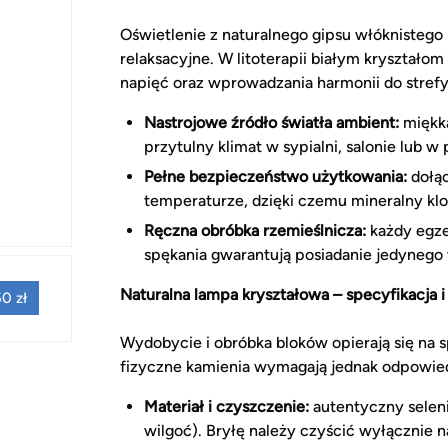
Oświetlenie z naturalnego gipsu włóknistego 
relaksacyjne. W litoterapii białym kryształo
napięć oraz wprowadzania harmonii do stre
Nastrojowe źródło światła ambient:
miękka
przytulny klimat w sypialni, salonie lub 
Pełne bezpieczeństwo użytkowania:
dołąc
temperaturze, dzięki czemu mineralny klo
Ręczna obróbka rzemieślnicza:
każdy egze
spękania gwarantują posiadanie jedynego
Naturalna lampa kryształowa – specyfikacja i
0 zł
Wydobycie i obróbka bloków opierają się na 
fizyczne kamienia wymagają jednak odpowiedn
Materiał i czyszczenie:
autentyczny seleni
wilgoć). Bryłę należy czyścić wyłącznie n