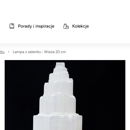
Porady i inspiracje
Kolekcje
itu
Lampa z selenitu - Wieża 20 cm