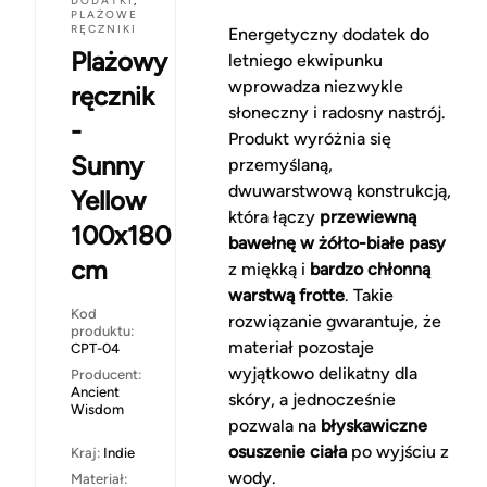
DODATKI
,
PLAŻOWE
RĘCZNIKI
Energetyczny dodatek do
Plażowy
letniego ekwipunku
wprowadza niezwykle
ręcznik
słoneczny i radosny nastrój.
-
Produkt wyróżnia się
Sunny
przemyślaną,
dwuwarstwową konstrukcją,
Yellow
która łączy
przewiewną
100x180
bawełnę w żółto-białe pasy
cm
z miękką i
bardzo chłonną
warstwą frotte
. Takie
Kod
rozwiązanie gwarantuje, że
produktu:
materiał pozostaje
CPT-04
wyjątkowo delikatny dla
Producent:
Ancient
skóry, a jednocześnie
Wisdom
pozwala na
błyskawiczne
osuszenie ciała
po wyjściu z
Kraj:
Indie
wody.
Materiał: