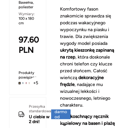
Bawełna,
poliester
Komfortowy fason
Wymiary:
znakomicie sprawdza się
100 x 180
podczas wakacyjnego
cm
wypoczynku na piasku i
trawie. Dla zwiększenia
97.60
wygody model posiada
PLN
ukrytą kieszonkę zapinaną
na rzep
, która doskonale
chroni telefon czy klucze
przed słońcem. Całość
Produkty
wieńczą
dekoracyjne
powiązane
+5
frędzle
, nadające mu
wizualnej lekkości i
nowoczesnego, letniego
charakteru.
Za
Przesyłka
standardowa
darmo
Szybkoschnący ręcznik
U ciebie w
od
2 dni!
150 zł
kąpielowy na basen i plażę