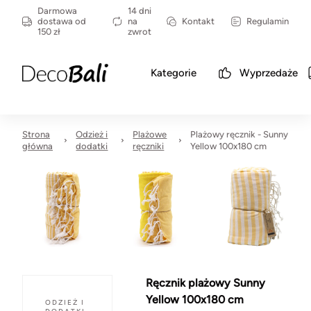
Darmowa
14 dni
dostawa od
na
Kontakt
Regulamin
150 zł
zwrot
Kategorie
Wyprzedaże
Strona
Odzież i
Plażowe
Plażowy ręcznik - Sunny
główna
dodatki
ręczniki
Yellow 100x180 cm
Ręcznik plażowy Sunny
Yellow 100x180 cm
ODZIEŻ I