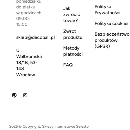
poniedziałku
Polityka
do piątku
Jak
Prywatności
w godzinach
zwrócić
09:00-
towar?
Polityka cookies
15:00
Zwrot
Bezpieczeństwo
sklep@decobali.pl
produktu
produktów
(GPSR)
Metody
Ul.
płatności
Wolbromska
18/1B, 53-
FAQ
148
Wrocław
2026 © Copyright.
Sklepy internetowe Selesto