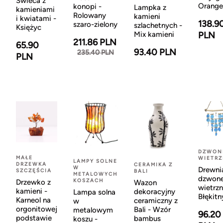
Świeca z
Orange
konopi -
Lampka z
kamieniami
Rolowany
kamieni
i kwiatami -
138.9
szaro-zielony
szlachetnych -
Księżyc
Mix kamieni
PLN
211.86 PLN
65.90
93.40 PLN
235.40 PLN
PLN
DZWON
MAŁE
WIETR
LAMPY SOLNE
DRZEWKA
CERAMIKA Z
W
Drewni
SZCZĘŚCIA
BALI
METALOWYCH
dzwon
KOSZACH
Drzewko z
Wazon
wietrzn
kamieni -
dekoracyjny
Lampa solna
Błękitn
Karneol na
ceramiczny z
w
orgonitowej
Bali - Wzór
metalowym
96.20
podstawie
bambus
koszu -