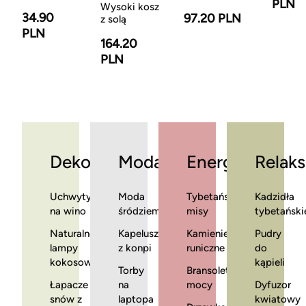
PLN
Wysoki kosz
34.90
97.20 PLN
z solą
PLN
164.20
PLN
Dekoracje
Moda
Energia
Relaks
Uchwyty
Moda
Tybetańskie
Kadzidła
na wino
śródziemnomorska
misy
tybetański
Naturalne
Kapelusze
Kamienie
Pudry
lampy
z konpi
runiczne
do
kokosowe
kąpieli
Torby
Bransoletki
Łapacze
na
mocy
Dyfuzor
snów z
laptopa
kwiatowy