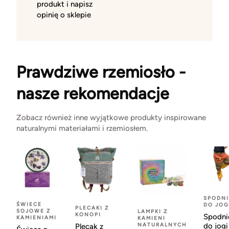
produkt i napisz
opinię o sklepie
Prawdziwe rzemiosło -
nasze rekomendacje
Zobacz również inne wyjątkowe produkty inspirowane
naturalnymi materiałami i rzemiosłem.
SPODNI
ŚWIECE
DO JOG
PLECAKI Z
SOJOWE Z
LAMPKI Z
KONOPI
Spodni
KAMIENIAMI
KAMIENI
NATURALNYCH
do jogi
Plecak z