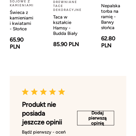
SOJOWE Z
DREWNIANE
Nepalska
KAMIENIAMI
TACE
DEKORACYJNE
torba na
Świeca z
ramię -
Taca w
kamieniami
Barwy
kształcie
i kwiatami
słońca
Hamsy -
- Słońce
Budda Biały
62.80
65.90
85.90 PLN
PLN
PLN
Produkt nie
posiada
Dodaj
pierwszą
jeszcze opinii
opinię
Bądź pierwszy - oceń