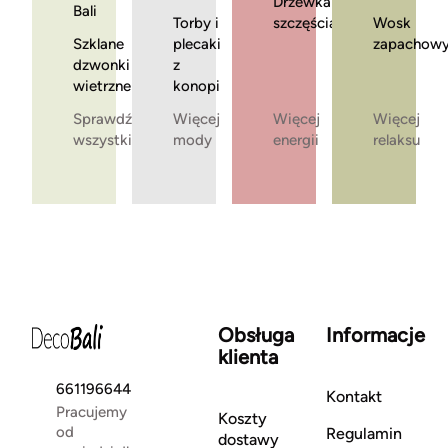
Drzewka
Bali
Torby i
szczęścia
Wosk
Szklane
plecaki
zapachow
dzwonki
z
wietrzne
konopi
Sprawdź
Więcej
Więcej
Więcej
wszystkie
mody
energii
relaksu
Obsługa
Informacje
klienta
661196644
Kontakt
Pracujemy
Koszty
od
Regulamin
dostawy