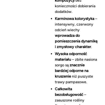
kompozycji
bez
konieczności dobierania
dodatków.
Karminowa kolorystyka
–
intensywny, czerwony
odcień wiechy
wprowadza do
pomieszczenia dynamikę
i zmysłowy charakter
.
Wysoka odporność
materiału
– zbite nasiona
sorgo są
znacznie
bardziej odporne na
kruszenie
niż puszyste
trawy pampasowe.
Całkowita
bezobsługowość
–
zasuszone rośliny