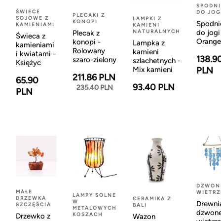
SPODNI
ŚWIECE
DO JOG
PLECAKI Z
SOJOWE Z
LAMPKI Z
KONOPI
Spodni
KAMIENIAMI
KAMIENI
NATURALNYCH
do jogi
Plecak z
Świeca z
Orange
konopi -
Lampka z
kamieniami
Rolowany
kamieni
i kwiatami -
138.9
szaro-zielony
szlachetnych -
Księżyc
Mix kamieni
PLN
211.86 PLN
65.90
93.40 PLN
235.40 PLN
PLN
DZWON
MAŁE
WIETR
LAMPY SOLNE
DRZEWKA
CERAMIKA Z
W
Drewni
SZCZĘŚCIA
BALI
METALOWYCH
dzwon
KOSZACH
Drzewko z
Wazon