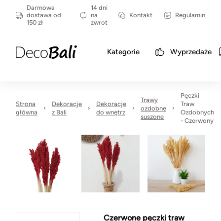
Darmowa
14 dni
dostawa od
na
Kontakt
Regulamin
150 zł
zwrot
Kategorie
Wyprzedaże
Pęczki
Trawy
Strona
Dekoracje
Dekoracje
Traw
ozdobne
główna
z Bali
do wnętrz
Ozdobnych
suszone
- Czerwony
Czerwone pęczki traw