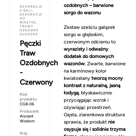
ozdobnych – barwione
DEKORACJE
Z BALI
,
sorgo do wazonu
DEKORACJE
DO
WNĘTRZ
,
TRAWY
Zestaw sześciu gałązek
OZDOBNE
sorgo w głębokim,
SUSZONE
Pęczki
czerwonym odcieniu to
wyrazisty i odważny
Traw
dodatek do domowych
Ozdobnych
wazonów
. Zwarte, barwione
-
na karminowy kolor
kwiatostany
tworzą mocny
Czerwony
kontrast z naturalną, jasną
łodygą
, błyskawicznie
Kod
produktu:
przyciągając wzrok i
CGB-06
ożywiając przestrzeń.
Producent:
Gęsta, ziarenkowa struktura
Ancient
Wisdom
sprawia, że produkt
nie
osypuje się i solidnie trzyma
Kraj: