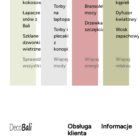
kokosowe
kąpieli
Torby
Bransoletki
Łapacze
na
mocy
Dyfuzor
snów z
laptopa
kwiatowy
Drzewka
Bali
Torby i
szczęścia
Wosk
Szklane
plecaki
zapachow
dzwonki
z
wietrzne
konopi
Sprawdź
Więcej
Więcej
Więcej
wszystkie
mody
energii
relaksu
Obsługa
Informacje
klienta