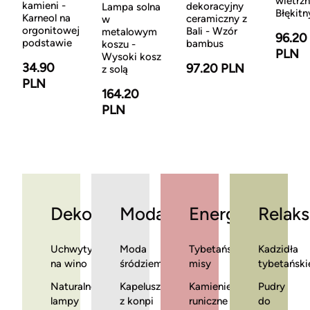
wietrzn
kamieni -
dekoracyjny
Lampa solna
Błękitn
Karneol na
ceramiczny z
w
orgonitowej
Bali - Wzór
metalowym
96.20
podstawie
bambus
koszu -
PLN
Wysoki kosz
34.90
97.20 PLN
z solą
PLN
164.20
PLN
Dekoracje
Moda
Energia
Relaks
Uchwyty
Moda
Tybetańskie
Kadzidła
na wino
śródziemnomorska
misy
tybetański
Naturalne
Kapelusze
Kamienie
Pudry
lampy
z konpi
runiczne
do