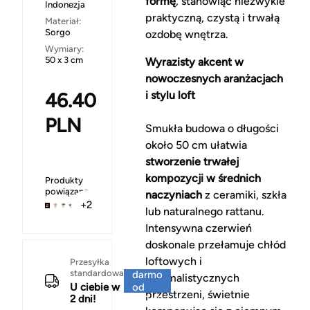
formę
, stanowiąc niezwykle
Indonezja
praktyczną, czystą i trwałą
Materiał:
Sorgo
ozdobę wnętrza.
Wymiary:
50 x 3 cm
Wyrazisty akcent w
nowoczesnych aranżacjach
46.40
i stylu loft
PLN
Smukła budowa o długości
około 50 cm ułatwia
stworzenie trwałej
kompozycji w średnich
Produkty
powiązane
naczyniach
z ceramiki, szkła
+2
lub naturalnego rattanu.
Intensywna czerwień
doskonale przełamuje chłód
loftowych i
Za
Przesyłka
standardowa
darmo
minimalistycznych
U ciebie w
od
przestrzeni, świetnie
2 dni!
150 zł