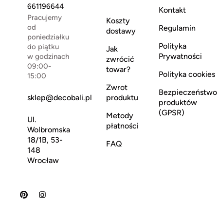
661196644
Kontakt
Pracujemy
Koszty
od
Regulamin
dostawy
poniedziałku
Polityka
do piątku
Jak
Prywatności
w godzinach
zwrócić
09:00-
towar?
Polityka cookies
15:00
Zwrot
Bezpieczeństwo
sklep@decobali.pl
produktu
produktów
(GPSR)
Metody
Ul.
płatności
Wolbromska
18/1B, 53-
FAQ
148
Wrocław