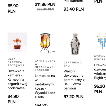
Mix kamieni
PLN
211.86 PLN
65.90
93.40 PLN
235.40 PLN
PLN
DZWON
MAŁE
WIETR
LAMPY SOLNE
DRZEWKA
CERAMIKA Z
W
Drewni
SZCZĘŚCIA
BALI
METALOWYCH
dzwon
KOSZACH
Drzewko z
Wazon
wietrzn
kamieni -
dekoracyjny
Lampa solna
Błękitn
Karneol na
ceramiczny z
w
orgonitowej
Bali - Wzór
metalowym
96.20
podstawie
bambus
koszu -
PLN
Wysoki kosz
34.90
97.20 PLN
z solą
PLN
164.20