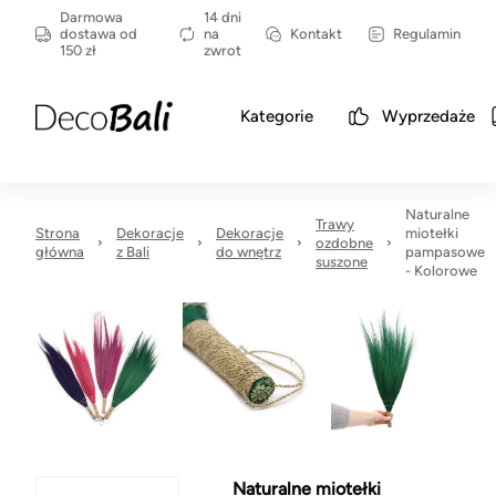
Darmowa
14 dni
dostawa od
na
Kontakt
Regulamin
150 zł
zwrot
Kategorie
Wyprzedaże
Naturalne
Trawy
Strona
Dekoracje
Dekoracje
miotełki
ozdobne
główna
z Bali
do wnętrz
pampasowe
suszone
- Kolorowe
Naturalne miotełki