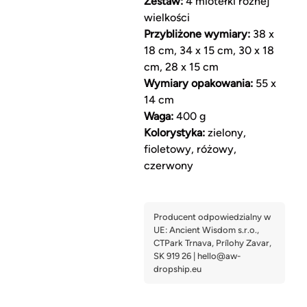
Zestaw:
4 miotełki różnej
wielkości
Przybliżone wymiary:
38 x
18 cm, 34 x 15 cm, 30 x 18
cm, 28 x 15 cm
Wymiary opakowania:
55 x
14 cm
Waga:
400 g
Kolorystyka:
zielony,
fioletowy, różowy,
czerwony