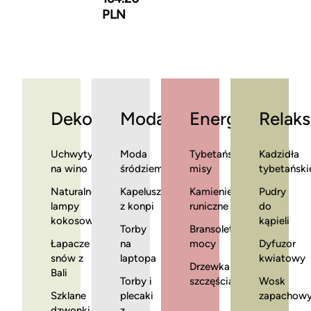
PLN
Dekoracje
Moda
Energia
Relaks
Uchwyty
Moda
Tybetańskie
Kadzidła
na wino
śródziemnomorska
misy
tybetański
Naturalne
Kapelusze
Kamienie
Pudry
lampy
z konpi
runiczne
do
kokosowe
kąpieli
Torby
Bransoletki
Łapacze
na
mocy
Dyfuzor
snów z
laptopa
kwiatowy
Drzewka
Bali
Torby i
szczęścia
Wosk
Szklane
plecaki
zapachow
dzwonki
z