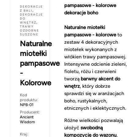
pampasowe - kolorowe
DEKORACJE
Z BALI
,
dekoracje boho
DEKORACJE
DO
WNĘTRZ
,
TRAWY
Naturalne miotełki
OZDOBNE
pampasowe - kolorowe
to
SUSZONE
Naturalne
zestaw 4 dekoracyjnych
miotełek wykonanych z
miotełki
włókien trawy pampasowej.
pampasowe
Intensywne odcienie zieleni,
-
fioletu, różu i czerwieni
tworzą
barwny akcent do
Kolorowe
wnętrz
, który dobrze
sprawdzi się w aranżacjach
Kod
produktu:
boho, rustykalnych,
NPB-01
etnicznych i eklektycznych.
Producent:
Ancient
Różne wielkości pozwalają
Wisdom
ułożyć
swobodną
Kraj:
kompozycję do wazonu
,