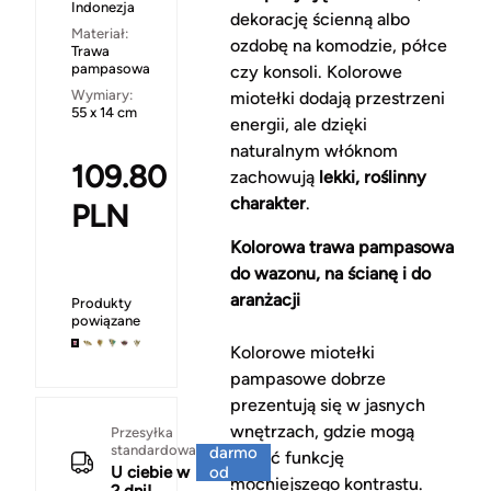
Indonezja
dekorację ścienną albo
Materiał:
ozdobę na komodzie, półce
Trawa
pampasowa
czy konsoli. Kolorowe
Wymiary:
miotełki dodają przestrzeni
55 x 14 cm
energii, ale dzięki
naturalnym włóknom
109.80
zachowują
lekki, roślinny
charakter
.
PLN
Kolorowa trawa pampasowa
do wazonu, na ścianę i do
aranżacji
Produkty
powiązane
Kolorowe miotełki
pampasowe dobrze
prezentują się w jasnych
wnętrzach, gdzie mogą
Za
Przesyłka
standardowa
darmo
pełnić funkcję
U ciebie w
od
mocniejszego kontrastu.
2 dni!