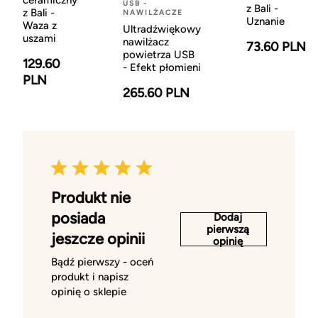
ceramiczny
USB -
z Bali -
z Bali -
NAWILŻACZE
Uznanie
Waza z
Ultradźwiękowy
uszami
nawilżacz
73.60 PLN
powietrza USB
129.60
- Efekt płomieni
PLN
265.60 PLN
Produkt nie
posiada
Dodaj
pierwszą
jeszcze opinii
opinię
Bądź pierwszy - oceń
produkt i napisz
opinię o sklepie