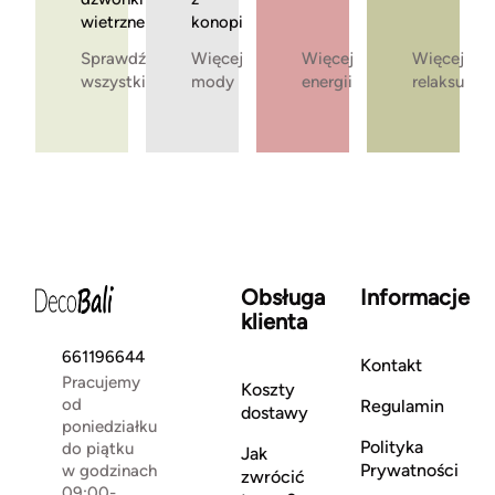
wietrzne
konopi
Sprawdź
Więcej
Więcej
Więcej
wszystkie
mody
energii
relaksu
Obsługa
Informacje
klienta
661196644
Kontakt
Pracujemy
Koszty
od
Regulamin
dostawy
poniedziałku
Polityka
do piątku
Jak
Prywatności
w godzinach
zwrócić
09:00-