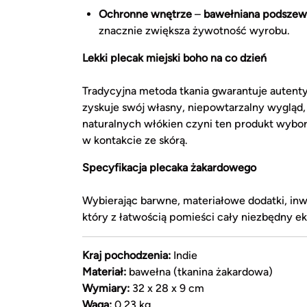
Ochronne wnętrze
–
bawełniana podszew
znacznie zwiększa żywotność wyrobu.
Lekki plecak miejski boho na co dzień
Tradycyjna metoda tkania gwarantuje autent
zyskuje swój własny, niepowtarzalny wygląd
naturalnych włókien czyni ten produkt wybo
w kontakcie ze skórą.
Specyfikacja plecaka żakardowego
Wybierając barwne, materiałowe dodatki, inw
który z łatwością pomieści cały niezbędny e
Kraj pochodzenia:
Indie
Materiał:
bawełna (tkanina żakardowa)
Wymiary:
32 x 28 x 9 cm
Waga:
0,23 kg