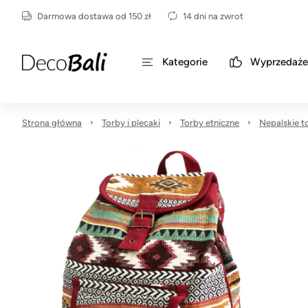
Darmowa dostawa od 150 zł
14 dni na zwrot
Kategorie
Wyprzedaże
Strona główna
Torby i plecaki
Torby etniczne
Nepalskie t