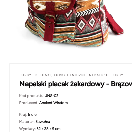
TORBY I PLECAKI
,
TORBY ETNICZNE
,
NEPALSKIE TORBY
Nepalski plecak żakardowy - Brązo
Kod produktu:
JNS-02
Producent:
Ancient Wisdom
Kraj:
Indie
Materiał:
Bawełna
Wymiary:
32 x 28 x 9 cm