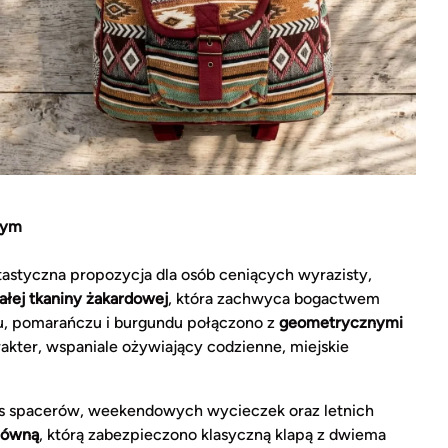
wym
astyczna propozycja dla osób ceniących wyrazisty,
łej tkaniny żakardowej
, która zachwyca bogactwem
zu, pomarańczu i burgundu połączono z
geometrycznymi
rakter, wspaniale ożywiający codzienne, miejskie
as spacerów, weekendowych wycieczek oraz letnich
łówną
, którą zabezpieczono klasyczną klapą z dwiema