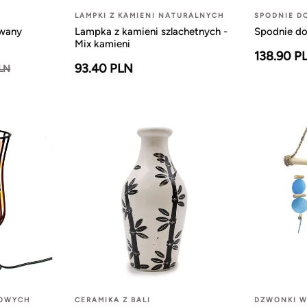
LAMPKI Z KAMIENI NATURALNYCH
SPODNIE D
owany
Lampka z kamieni szlachetnych -
Spodnie do
Mix kamieni
138.90 P
93.40 PLN
PLN
LOWYCH
CERAMIKA Z BALI
DZWONKI W