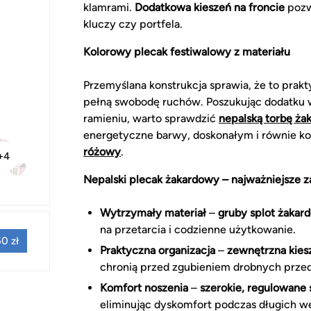
klamrami.
Dodatkowa kieszeń na froncie
pozw
kluczy czy portfela.
Kolorowy plecak festiwalowy z materiału
Przemyślana konstrukcja sprawia, że to prakt
pełną swobodę ruchów. Poszukując dodatku w 
ramieniu, warto sprawdzić
nepalską torbę ż
energetyczne barwy, doskonałym i równie
różowy
.
+4
Nepalski plecak żakardowy – najważniejsze z
Wytrzymały materiał
–
gruby splot żakar
na przetarcia i codzienne użytkowanie.
0 zł
Praktyczna organizacja
–
zewnętrzna kiesz
chronią przed zgubieniem drobnych prze
Komfort noszenia
–
szerokie, regulowane 
eliminując dyskomfort podczas długich 