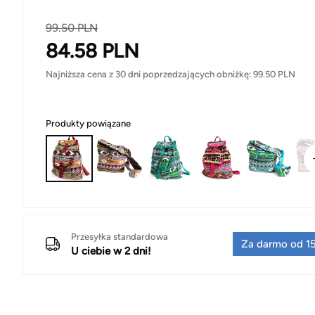
99.50
PLN
84.58
PLN
Najniższa cena z 30 dni poprzedzających obniżkę:
99.50
PLN
Produkty powiązane
Przesyłka standardowa
Za darmo od 15
U ciebie w 2 dni!