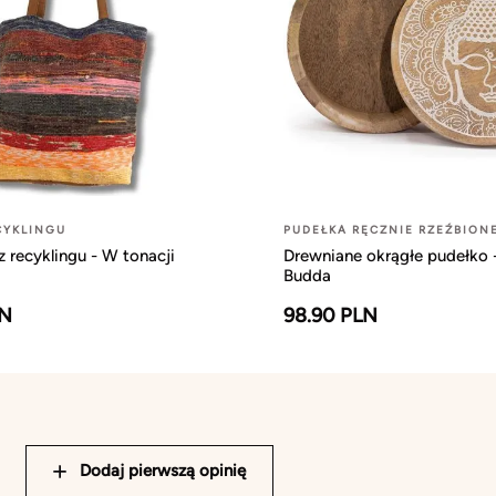
CYKLINGU
PUDEŁKA RĘCZNIE RZEŹBION
z recyklingu - W tonacji
Drewniane okrągłe pudełko -
Budda
LN
98.90 PLN
Dodaj pierwszą opinię