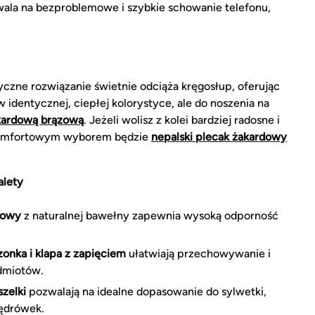
ala na bezproblemowe i szybkie schowanie telefonu,
yczne rozwiązanie świetnie odciąża kręgosłup, oferując
identycznej, ciepłej kolorystyce, ale do noszenia na
akardową brązową
. Jeżeli wolisz z kolei bardziej radosne i
 komfortowym wyborem będzie
nepalski plecak żakardowy
alety
dowy
z naturalnej bawełny zapewnia wysoką odporność
onka i klapa z zapięciem
ułatwiają przechowywanie i
dmiotów.
szelki
pozwalają na idealne dopasowanie do sylwetki,
wędrówek.