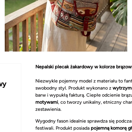
Nepalski plecak żakardowy w kolorze brązo
Niezwykle pojemny model z materiału to fant
wy
swobodny styl. Produkt wykonano z
wytrzyma
barw i wypukłą fakturą. Ciepłe odcienie brą
motywami
, co tworzy unikalny, etniczny cha
zestawienia.
Wygodny fason idealnie sprawdza się podcz
festiwali. Produkt posiada
pojemną komorę g