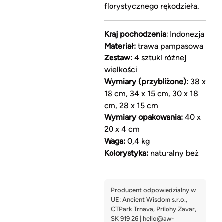
florystycznego rękodzieła.
Kraj pochodzenia:
Indonezja
Materiał:
trawa pampasowa
Zestaw:
4 sztuki różnej
wielkości
Wymiary (przybliżone):
38 x
18 cm, 34 x 15 cm, 30 x 18
cm, 28 x 15 cm
Wymiary opakowania:
40 x
20 x 4 cm
Waga:
0,4 kg
Kolorystyka:
naturalny beż