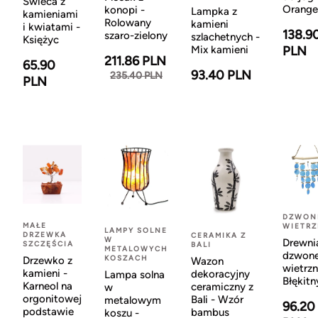
Świeca z
Orange
konopi -
Lampka z
kamieniami
Rolowany
kamieni
i kwiatami -
138.9
szaro-zielony
szlachetnych -
Księżyc
Mix kamieni
PLN
211.86 PLN
65.90
93.40 PLN
235.40 PLN
PLN
DZWON
MAŁE
WIETR
LAMPY SOLNE
DRZEWKA
CERAMIKA Z
W
Drewni
SZCZĘŚCIA
BALI
METALOWYCH
dzwon
KOSZACH
Drzewko z
Wazon
wietrzn
kamieni -
dekoracyjny
Lampa solna
Błękitn
Karneol na
ceramiczny z
w
orgonitowej
Bali - Wzór
metalowym
96.20
podstawie
bambus
koszu -