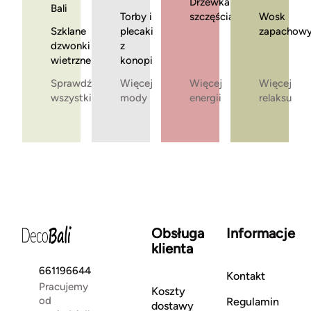
Drzewka
Bali
Torby i
szczęścia
Wosk
Szklane
plecaki
zapachow
dzwonki
z
wietrzne
konopi
Sprawdź
Więcej
Więcej
Więcej
wszystkie
mody
energii
relaksu
Obsługa
Informacje
klienta
661196644
Kontakt
Pracujemy
Koszty
od
Regulamin
dostawy