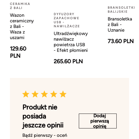
CERAMIKA
BRANSOLETKI
Z BALI
BALIJSKIE
DYFUZORY
Wazon
ZAPACHOWE
Bransoletka
ceramiczny
USB -
z Bali -
z Bali -
NAWILŻACZE
Uznanie
Waza z
Ultradźwiękowy
uszami
nawilżacz
73.60 PLN
powietrza USB
129.60
- Efekt płomieni
PLN
265.60 PLN
Produkt nie
posiada
Dodaj
pierwszą
jeszcze opinii
opinię
Bądź pierwszy - oceń