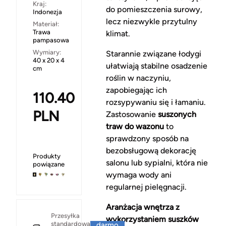
Kraj:
do pomieszczenia surowy,
Indonezja
lecz niezwykle przytulny
Materiał:
Trawa
klimat.
pampasowa
Wymiary:
Starannie związane łodygi
40 x 20 x 4
ułatwiają stabilne osadzenie
cm
roślin w naczyniu,
zapobiegając ich
110.40
rozsypywaniu się i łamaniu.
PLN
Zastosowanie
suszonych
traw do wazonu
to
sprawdzony sposób na
bezobsługową dekorację
Produkty
salonu lub sypialni, która nie
powiązane
wymaga wody ani
regularnej pielęgnacji.
Aranżacja wnętrza z
Za
Przesyłka
wykorzystaniem suszków
standardowa
darmo