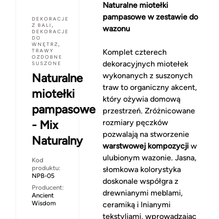
Naturalne miotełki
pampasowe w zestawie do
DEKORACJE
Z BALI
,
wazonu
DEKORACJE
DO
WNĘTRZ
,
TRAWY
Komplet czterech
OZDOBNE
dekoracyjnych miotełek
SUSZONE
Naturalne
wykonanych z suszonych
traw to organiczny akcent,
miotełki
który ożywia domową
pampasowe
przestrzeń. Zróżnicowane
- Mix
rozmiary pęczków
pozwalają na stworzenie
Naturalny
warstwowej kompozycji
w
ulubionym wazonie. Jasna,
Kod
produktu:
słomkowa kolorystyka
NPB-05
doskonale współgra z
Producent:
drewnianymi meblami,
Ancient
Wisdom
ceramiką i lnianymi
tekstyliami, wprowadzając