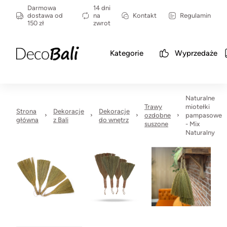
Darmowa
14 dni
dostawa od
na
Kontakt
Regulamin
150 zł
zwrot
Kategorie
Wyprzedaże
Naturalne
Trawy
miotełki
Strona
Dekoracje
Dekoracje
ozdobne
pampasowe
główna
z Bali
do wnętrz
suszone
- Mix
Naturalny