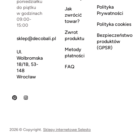
poniedziałku
Polityka
do piątku
Jak
Prywatności
w godzinach
zwrócić
09:00-
towar?
Polityka cookies
15:00
Zwrot
Bezpieczeństwo
sklep@decobali.pl
produktu
produktów
(GPSR)
Metody
Ul.
płatności
Wolbromska
18/1B, 53-
FAQ
148
Wrocław
2026 © Copyright.
Sklepy internetowe Selesto