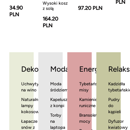
PLN
Wysoki kosz
34.90
97.20 PLN
z solą
PLN
164.20
PLN
Dekoracje
Moda
Energia
Relaks
Uchwyty
Moda
Tybetańskie
Kadzidła
na wino
śródziemnomorska
misy
tybetański
Naturalne
Kapelusze
Kamienie
Pudry
lampy
z konpi
runiczne
do
kokosowe
kąpieli
Torby
Bransoletki
Łapacze
na
mocy
Dyfuzor
snów z
laptopa
kwiatowy