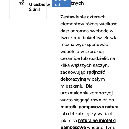
ozdobnych
U ciebie w
od
2 dni!
150 zł
Zestawienie czterech
elementów różnej wielkości
daje ogromną swobodę w
tworzeniu bukietów. Suszki
można wyeksponować
wspólnie w szerokiej
ceramice lub rozdzielić na
kilka węższych naczyń,
zachowując
spójność
dekoracyjną
w całym
mieszkaniu. Dla
urozmaicenia kompozycji
warto sięgnąć również po
miotełki pampasowe natural
lub delikatniejszy wariant,
jakim są
naturalne miotełki
pampasowe
w jednolitym,