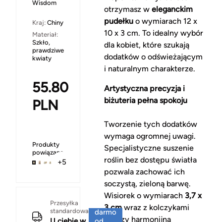
Wisdom
otrzymasz w
eleganckim
pudełku
o wymiarach 12 x
Kraj:
Chiny
10 x 3 cm. To idealny wybór
Materiał:
Szkło,
dla kobiet, które szukają
prawdziwe
dodatków o odświeżającym
kwiaty
i naturalnym charakterze.
55.80
Artystyczna precyzja i
biżuteria pełna spokoju
PLN
Tworzenie tych dodatków
wymaga ogromnej uwagi.
Produkty
Specjalistyczne suszenie
powiązane
roślin bez dostępu światła
+5
pozwala zachować ich
soczystą, zieloną barwę.
Wisiorek o wymiarach
3,7 x
Za
Przesyłka
3 cm
wraz z kolczykami
standardowa
darmo
tworzy harmonijną
U ciebie w
od