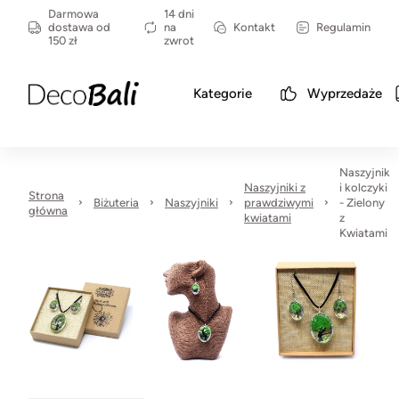
Darmowa
14 dni
dostawa od
na
Kontakt
Regulamin
150 zł
zwrot
Kategorie
Wyprzedaże
Naszyjnik
Naszyjniki z
i kolczyki
Strona
Biżuteria
Naszyjniki
prawdziwymi
- Zielony
główna
kwiatami
z
Kwiatami