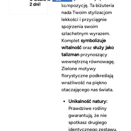
2 dni!
150 zł
kompozycję. Ta biżuteria
nada Twoim stylizacjom
lekkości i przyciągnie
spojrzenia swoim
szlachetnym wyrazem.
Komplet
symbolizuje
witalność
oraz
służy jako
talizman
przynoszący
wewnętrzną równowagę.
Zielone motywy
florystyczne podkreślają
wrażliwość na piękno
otaczającego nas świata.
Unikalność natury:
Prawdziwe rośliny
gwarantują, że nie
spotkasz drugiego
identycznego zestawu.