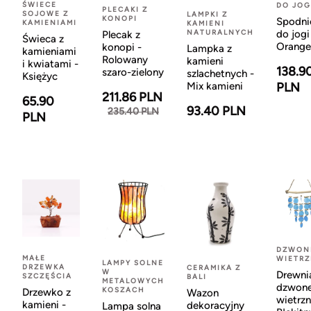
ŚWIECE
DO JOG
PLECAKI Z
SOJOWE Z
LAMPKI Z
KONOPI
Spodni
KAMIENIAMI
KAMIENI
NATURALNYCH
do jogi
Plecak z
Świeca z
Orange
konopi -
Lampka z
kamieniami
Rolowany
kamieni
i kwiatami -
138.9
szaro-zielony
szlachetnych -
Księżyc
Mix kamieni
PLN
211.86 PLN
65.90
93.40 PLN
235.40 PLN
PLN
DZWON
MAŁE
WIETR
LAMPY SOLNE
DRZEWKA
CERAMIKA Z
W
Drewni
SZCZĘŚCIA
BALI
METALOWYCH
dzwon
KOSZACH
Drzewko z
Wazon
wietrzn
kamieni -
dekoracyjny
Lampa solna