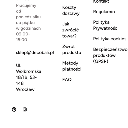
Kontakt
Pracujemy
Koszty
od
Regulamin
dostawy
poniedziałku
Polityka
do piątku
Jak
Prywatności
w godzinach
zwrócić
09:00-
towar?
Polityka cookies
15:00
Zwrot
Bezpieczeństwo
sklep@decobali.pl
produktu
produktów
(GPSR)
Metody
Ul.
płatności
Wolbromska
18/1B, 53-
FAQ
148
Wrocław