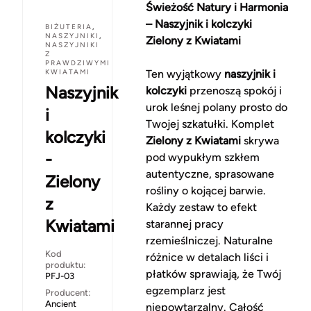
Świeżość Natury i Harmonia
– Naszyjnik i kolczyki
BIŻUTERIA
,
NASZYJNIKI
,
Zielony z Kwiatami
NASZYJNIKI
Z
PRAWDZIWYMI
KWIATAMI
Ten wyjątkowy
naszyjnik i
Naszyjnik
kolczyki
przenoszą spokój i
urok leśnej polany prosto do
i
Twojej szkatułki. Komplet
kolczyki
Zielony z Kwiatami
skrywa
-
pod wypukłym szkłem
autentyczne, sprasowane
Zielony
rośliny o kojącej barwie.
z
Każdy zestaw to efekt
Kwiatami
starannej pracy
rzemieślniczej. Naturalne
Kod
różnice w detalach liści i
produktu:
płatków sprawiają, że Twój
PFJ-03
egzemplarz jest
Producent:
Ancient
niepowtarzalny. Całość