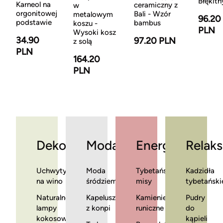
Błękitn
Karneol na
ceramiczny z
w
orgonitowej
Bali - Wzór
metalowym
96.20
podstawie
bambus
koszu -
PLN
Wysoki kosz
34.90
97.20 PLN
z solą
PLN
164.20
PLN
Dekoracje
Moda
Energia
Relaks
Uchwyty
Moda
Tybetańskie
Kadzidła
na wino
śródziemnomorska
misy
tybetański
Naturalne
Kapelusze
Kamienie
Pudry
lampy
z konpi
runiczne
do
kokosowe
kąpieli