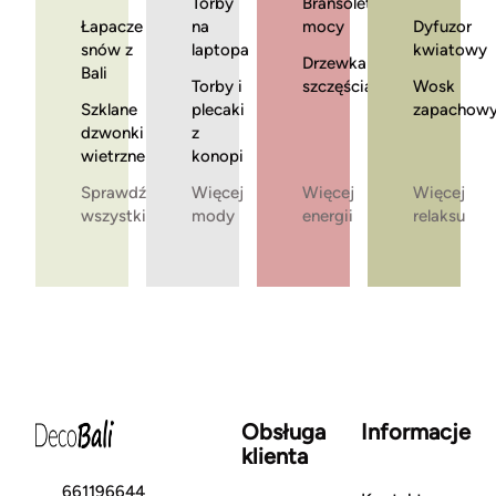
Torby
Bransoletki
Łapacze
na
mocy
Dyfuzor
snów z
laptopa
kwiatowy
Drzewka
Bali
Torby i
szczęścia
Wosk
Szklane
plecaki
zapachow
dzwonki
z
wietrzne
konopi
Sprawdź
Więcej
Więcej
Więcej
wszystkie
mody
energii
relaksu
Obsługa
Informacje
klienta
661196644