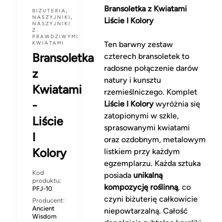
Bransoletka z Kwiatami
BIŻUTERIA
,
NASZYJNIKI
,
Liście I Kolory
NASZYJNIKI
Z
PRAWDZIWYMI
KWIATAMI
Ten barwny zestaw
Bransoletka
czterech bransoletek to
radosne połączenie darów
z
natury i kunsztu
Kwiatami
rzemieślniczego. Komplet
-
Liście I Kolory
wyróżnia się
zatopionymi w szkle,
Liście
sprasowanymi kwiatami
I
oraz ozdobnym, metalowym
Kolory
listkiem przy każdym
egzemplarzu. Każda sztuka
Kod
posiada
unikalną
produktu:
kompozycję roślinną
, co
PFJ-10
czyni biżuterię całkowicie
Producent:
Ancient
niepowtarzalną. Całość
Wisdom