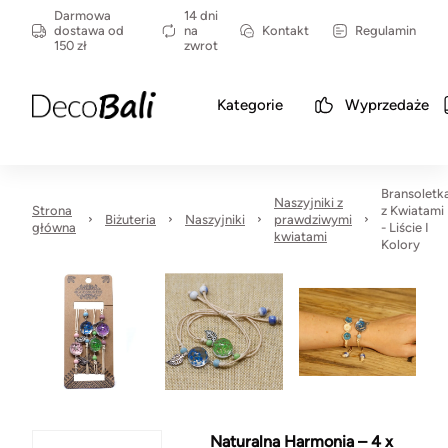
Darmowa
14 dni
dostawa od
na
Kontakt
Regulamin
150 zł
zwrot
Kategorie
Wyprzedaże
Bransoletk
Naszyjniki z
Strona
z Kwiatami
Biżuteria
Naszyjniki
prawdziwymi
główna
- Liście I
kwiatami
Kolory
Naturalna Harmonia – 4 x