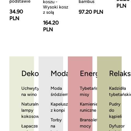
podstawie
bambus
koszu -
PLN
Wysoki kosz
34.90
97.20 PLN
z solą
PLN
164.20
PLN
Dekoracje
Moda
Energia
Relaks
Uchwyty
Moda
Tybetańskie
Kadzidła
na wino
śródziemnomorska
misy
tybetański
Naturalne
Kapelusze
Kamienie
Pudry
lampy
z konpi
runiczne
do
kokosowe
kąpieli
Torby
Bransoletki
Łapacze
na
mocy
Dyfuzor