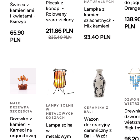
NATURALNYCH
do jogi
Plecak z
Świeca z
Orange
konopi -
Lampka z
kamieniami
Rolowany
kamieni
i kwiatami -
138.9
szaro-zielony
szlachetnych -
Księżyc
Mix kamieni
PLN
211.86 PLN
65.90
93.40 PLN
235.40 PLN
PLN
DZWON
MAŁE
WIETR
LAMPY SOLNE
DRZEWKA
CERAMIKA Z
W
Drewni
SZCZĘŚCIA
BALI
METALOWYCH
dzwon
KOSZACH
Drzewko z
Wazon
wietrzn
kamieni -
dekoracyjny
Lampa solna
Błękitn
Karneol na
ceramiczny z
w
orgonitowej
Bali - Wzór
metalowym
96.20