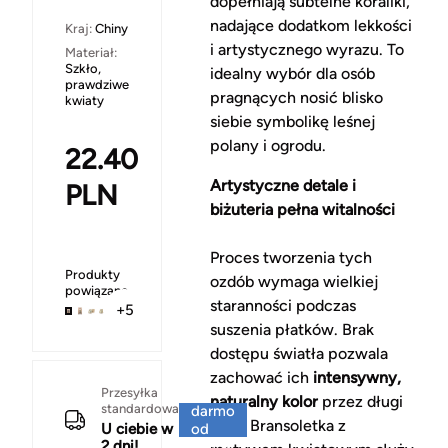
dopełniają subtelne koraliki,
nadające dodatkom lekkości
Kraj:
Chiny
i artystycznego wyrazu. To
Materiał:
Szkło,
idealny wybór dla osób
prawdziwe
pragnących nosić blisko
kwiaty
siebie symbolikę leśnej
polany i ogrodu.
22.40
Artystyczne detale i
PLN
biżuteria pełna witalności
Proces tworzenia tych
Produkty
ozdób wymaga wielkiej
powiązane
staranności podczas
+5
suszenia płatków. Brak
dostępu światła pozwala
zachować ich
intensywny,
Za
Przesyłka
naturalny kolor
przez długi
standardowa
darmo
czas. Bransoletka z
U ciebie w
od
2 dni!
150 zł