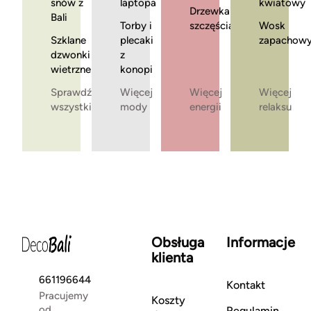
snów z
laptopa
kwiatowy
Drzewka
Bali
Torby i
szczęścia
Wosk
Szklane
plecaki
zapachow
dzwonki
z
wietrzne
konopi
Sprawdź
Więcej
Więcej
Więcej
wszystkie
mody
energii
relaksu
Obsługa
Informacje
klienta
661196644
Kontakt
Pracujemy
Koszty
od
Regulamin