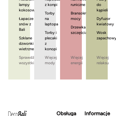
lampy
z konpi
runiczne
do
kokosowe
kąpieli
Torby
Bransoletki
Łapacze
na
mocy
Dyfuzor
snów z
laptopa
kwiatowy
Drzewka
Bali
Torby i
szczęścia
Wosk
Szklane
plecaki
zapachow
dzwonki
z
wietrzne
konopi
Sprawdź
Więcej
Więcej
Więcej
wszystkie
mody
energii
relaksu
Obsługa
Informacje