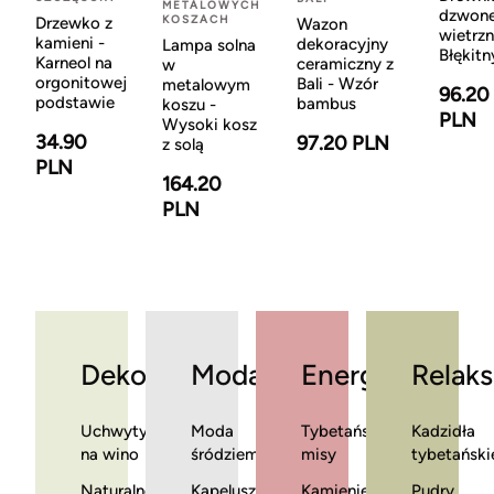
METALOWYCH
dzwon
KOSZACH
Drzewko z
Wazon
wietrzn
kamieni -
dekoracyjny
Lampa solna
Błękitn
Karneol na
ceramiczny z
w
orgonitowej
Bali - Wzór
metalowym
96.20
podstawie
bambus
koszu -
PLN
Wysoki kosz
34.90
97.20 PLN
z solą
PLN
164.20
PLN
Dekoracje
Moda
Energia
Relaks
Uchwyty
Moda
Tybetańskie
Kadzidła
na wino
śródziemnomorska
misy
tybetański
Naturalne
Kapelusze
Kamienie
Pudry