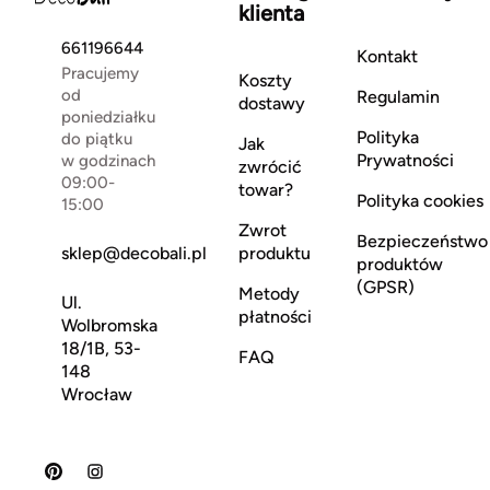
klienta
661196644
Kontakt
Pracujemy
Koszty
od
Regulamin
dostawy
poniedziałku
Polityka
do piątku
Jak
Prywatności
w godzinach
zwrócić
09:00-
towar?
Polityka cookies
15:00
Zwrot
Bezpieczeństwo
sklep@decobali.pl
produktu
produktów
(GPSR)
Metody
Ul.
płatności
Wolbromska
18/1B, 53-
FAQ
148
Wrocław