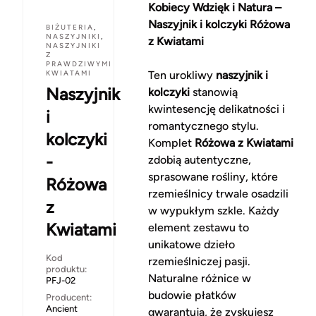
Kobiecy Wdzięk i Natura –
Naszyjnik i kolczyki Różowa
BIŻUTERIA
,
NASZYJNIKI
,
z Kwiatami
NASZYJNIKI
Z
PRAWDZIWYMI
KWIATAMI
Ten urokliwy
naszyjnik i
Naszyjnik
kolczyki
stanowią
kwintesencję delikatności i
i
romantycznego stylu.
kolczyki
Komplet
Różowa z Kwiatami
-
zdobią autentyczne,
sprasowane rośliny, które
Różowa
rzemieślnicy trwale osadzili
z
w wypukłym szkle. Każdy
Kwiatami
element zestawu to
unikatowe dzieło
Kod
rzemieślniczej pasji.
produktu:
Naturalne różnice w
PFJ-02
budowie płatków
Producent:
Ancient
gwarantują, że zyskujesz