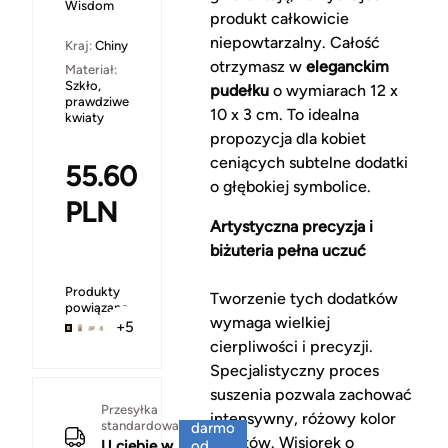
Wisdom
produkt całkowicie
niepowtarzalny. Całość
Kraj:
Chiny
otrzymasz w
eleganckim
Materiał:
Szkło,
pudełku
o wymiarach 12 x
prawdziwe
10 x 3 cm. To idealna
kwiaty
propozycja dla kobiet
ceniących subtelne dodatki
55.60
o głębokiej symbolice.
PLN
Artystyczna precyzja i
biżuteria pełna uczuć
Produkty
Tworzenie tych dodatków
powiązane
wymaga wielkiej
+5
cierpliwości i precyzji.
Specjalistyczny proces
suszenia pozwala zachować
Za
Przesyłka
intensywny, różowy kolor
standardowa
darmo
kwiatów. Wisiorek o
U ciebie w
od