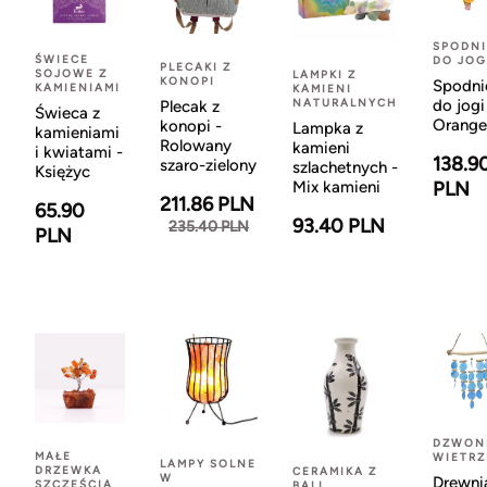
SPODNI
ŚWIECE
DO JOG
PLECAKI Z
SOJOWE Z
LAMPKI Z
KONOPI
Spodni
KAMIENIAMI
KAMIENI
NATURALNYCH
do jogi
Plecak z
Świeca z
Orange
konopi -
Lampka z
kamieniami
Rolowany
kamieni
i kwiatami -
138.9
szaro-zielony
szlachetnych -
Księżyc
Mix kamieni
PLN
211.86 PLN
65.90
93.40 PLN
235.40 PLN
PLN
DZWON
MAŁE
WIETR
LAMPY SOLNE
DRZEWKA
CERAMIKA Z
W
Drewni
SZCZĘŚCIA
BALI