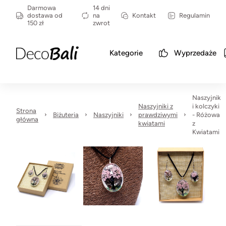
Darmowa
14 dni
dostawa od
na
Kontakt
Regulamin
150 zł
zwrot
Kategorie
Wyprzedaże
Naszyjnik
Naszyjniki z
i kolczyki
Strona
Biżuteria
Naszyjniki
prawdziwymi
- Różowa
główna
kwiatami
z
Kwiatami