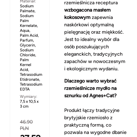
Materiał:
rzemieślnicza receptura
Sodium
wzbogacona masłem
Palmate,
Sodium
kokosowym
zapewnia
Palm
naskórkowi optymalną
Kernelate,
Aqua,
pielęgnację oraz miękkość.
Palm Acid,
Jest to idealny wybór dla
Parfum,
Glycerin,
osób poszukujących
Sodium
eleganckich, tradycyjnych
Chloride,
Palm
zapachów w nowoczesnym
Kernel
i ekologicznym wydaniu.
Acid,
Tetrasodium
Etidronate,
Dlaczego warto wybrać
Tetrasodium
rzemieślnicze mydło na
EDTA
sznurku od Agnes+Cat?
Wymiary:
7,5 x 10,5 x
3 cm
Produkt łączy tradycyjne
brytyjskie rzemiosło z
46.90
praktyczną formą, co
PLN
pozwala na wygodne dbanie