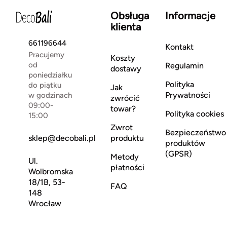
Obsługa
Informacje
klienta
661196644
Kontakt
Pracujemy
Koszty
od
Regulamin
dostawy
poniedziałku
Polityka
do piątku
Jak
Prywatności
w godzinach
zwrócić
09:00-
towar?
Polityka cookies
15:00
Zwrot
Bezpieczeństwo
sklep@decobali.pl
produktu
produktów
(GPSR)
Metody
Ul.
płatności
Wolbromska
18/1B, 53-
FAQ
148
Wrocław