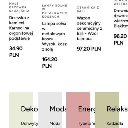
DZWON
MAŁE
WIETR
LAMPY SOLNE
DRZEWKA
CERAMIKA Z
W
Drewni
SZCZĘŚCIA
BALI
METALOWYCH
dzwon
KOSZACH
Drzewko z
Wazon
wietrzn
kamieni -
dekoracyjny
Lampa solna
Błękitn
Karneol na
ceramiczny z
w
orgonitowej
Bali - Wzór
metalowym
96.20
podstawie
bambus
koszu -
PLN
Wysoki kosz
34.90
97.20 PLN
z solą
PLN
164.20
PLN
Dekoracje
Moda
Energia
Relaks
Uchwyty
Moda
Tybetańskie
Kadzidła