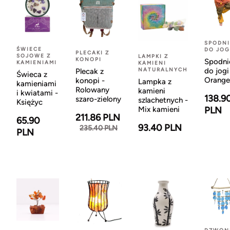
SPODNI
ŚWIECE
DO JOG
PLECAKI Z
SOJOWE Z
LAMPKI Z
KONOPI
Spodni
KAMIENIAMI
KAMIENI
NATURALNYCH
do jogi
Plecak z
Świeca z
Orange
konopi -
Lampka z
kamieniami
Rolowany
kamieni
i kwiatami -
138.9
szaro-zielony
szlachetnych -
Księżyc
Mix kamieni
PLN
211.86 PLN
65.90
93.40 PLN
235.40 PLN
PLN