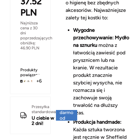
37.52
o higienę bez zbędnych
PLN
akcesoriów. Najważniejsze
zalety tej kostki to:
Najniższa
cena z 30
Wygodne
dni
przechowywanie:
Mydło
poprzedzających
obniżkę:
na sznurku
można z
46.90
PLN
łatwością zawiesić pod
prysznicem lub na
kranie. W rezultacie
Produkty
produkt znacznie
powiązane
+6
szybciej wysycha, nie
rozmacza się i
zachowuje swoją
trwałość na dłuższy
Za
Przesyłka
standardowa
darmo
czas.
U ciebie w
od
Produkcja handmade:
2 dni!
150 zł
Każda sztuka tworzona
jest ręcznie w Sheffield