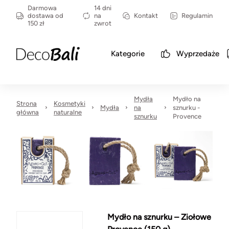
Darmowa
14 dni
dostawa od
na
Kontakt
Regulamin
150 zł
zwrot
Kategorie
Wyprzedaże
Mydła
Mydło na
Strona
Kosmetyki
Mydła
na
sznurku -
główna
naturalne
sznurku
Provence
Mydło na sznurku – Ziołowe