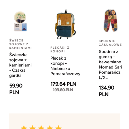
ŚWIECE
SPODNIE
SOJOWE Z
CASUALOWE
PLECAKI Z
KAMIENIAMI
Spodnie z
KONOPI
Świeczka
gumką -
Plecak z
sojowa z
bawełniane
konopi -
kamieniami
Nomad Sari
Niebiesko
- Czakra
Pomarańcz
Pomarańczowy
gardła
L/XL
179.64 PLN
59.90
134.90
199.60 PLN
PLN
PLN