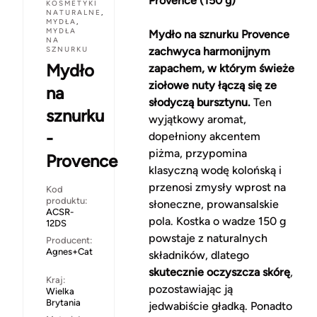
Provence (150 g)
KOSMETYKI
NATURALNE
,
MYDŁA
,
MYDŁA
Mydło na sznurku Provence
NA
SZNURKU
zachwyca harmonijnym
Mydło
zapachem, w którym świeże
ziołowe nuty łączą się ze
na
słodyczą bursztynu.
Ten
sznurku
wyjątkowy aromat,
-
dopełniony akcentem
piżma, przypomina
Provence
klasyczną wodę kolońską i
przenosi zmysły wprost na
Kod
produktu:
słoneczne, prowansalskie
ACSR-
pola. Kostka o wadze 150 g
12DS
powstaje z naturalnych
Producent:
Agnes+Cat
składników, dlatego
skutecznie oczyszcza skórę
,
Kraj:
pozostawiając ją
Wielka
Brytania
jedwabiście gładką. Ponadto