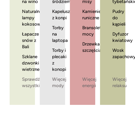
na wino
śródziemnomorska
misy
tybetański
Naturalne
Kapelusze
Kamienie
Pudry
lampy
z konpi
runiczne
do
kokosowe
kąpieli
Torby
Bransoletki
Łapacze
na
mocy
Dyfuzor
snów z
laptopa
kwiatowy
Drzewka
Bali
Torby i
szczęścia
Wosk
Szklane
plecaki
zapachow
dzwonki
z
wietrzne
konopi
Sprawdź
Więcej
Więcej
Więcej
wszystkie
mody
energii
relaksu