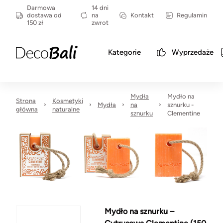
Darmowa
14 dni
dostawa od
na
Kontakt
Regulamin
150 zł
zwrot
Kategorie
Wyprzedaże
Mydła
Mydło na
Strona
Kosmetyki
Mydła
na
sznurku -
główna
naturalne
sznurku
Clementine
Mydło na sznurku –