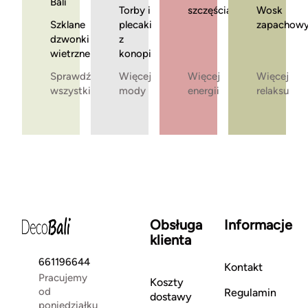
Bali
Torby i
szczęścia
Wosk
Szklane
plecaki
zapachow
dzwonki
z
wietrzne
konopi
Sprawdź
Więcej
Więcej
Więcej
wszystkie
mody
energii
relaksu
Obsługa
Informacje
klienta
661196644
Kontakt
Pracujemy
Koszty
od
Regulamin
dostawy
poniedziałku