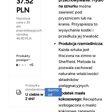
37.52
przechowywanie:
Mydło
na sznurku
można
PLN
zawiesić pod
prysznicem lub na
Najniższa
cena z 30
kranie. Przyspiesza to
dni
wysychanie kostki i
poprzedzających
obniżkę:
przedłuża jej trwałość.
46.90
PLN
Produkcja rzemieślnicza:
Każda sztuka jest
tłoczona na zimno w
Produkty
powiązane
Sheffield. Metoda ta
+6
pozwala zachować
naturalne właściwości
składników
Za
pielęgnacyjnych.
Przesyłka
standardowa
darmo
Dodatek masła
U ciebie w
od
2 dni!
150 zł
kokosowego:
Receptura
wzbogacona o masło
kokosowe zapewnia