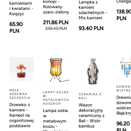
Orange
konopi -
Lampka z
kamieniami
Rolowany
kamieni
i kwiatami -
138.9
szaro-zielony
szlachetnych -
Księżyc
Mix kamieni
PLN
211.86 PLN
65.90
93.40 PLN
235.40 PLN
PLN
DZWON
MAŁE
WIETR
LAMPY SOLNE
DRZEWKA
CERAMIKA Z
W
Drewni
SZCZĘŚCIA
BALI
METALOWYCH
dzwon
KOSZACH
Drzewko z
Wazon
wietrzn
kamieni -
dekoracyjny
Lampa solna
Błękitn
Karneol na
ceramiczny z
w
orgonitowej
Bali - Wzór
metalowym
96.20
podstawie
bambus
koszu -
PLN