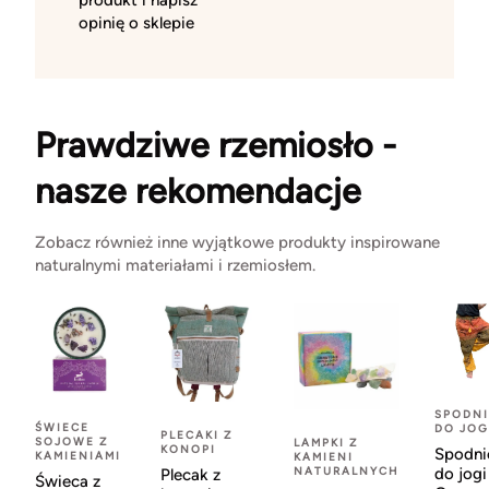
produkt i napisz
opinię o sklepie
Prawdziwe rzemiosło -
nasze rekomendacje
Zobacz również inne wyjątkowe produkty inspirowane
naturalnymi materiałami i rzemiosłem.
SPODNI
ŚWIECE
DO JOG
PLECAKI Z
SOJOWE Z
LAMPKI Z
KONOPI
Spodni
KAMIENIAMI
KAMIENI
NATURALNYCH
do jogi
Plecak z
Świeca z