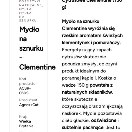
Cytrusowa Clementine (150
KOSMETYKI
NATURALNE
,
g)
MYDŁA
,
MYDŁA
NA
SZNURKU
Mydło na sznurku
Mydło
Clementine wyróżnia się
rześkim aromatem świeżych
na
klementynek i pomarańczy.
sznurku
Energetyzujący zapach
-
cytrusów skutecznie
pobudza zmysły, co czyni
Clementine
produkt idealnym do
porannej kąpieli. Kostka o
Kod
produktu:
wadze 150 g
powstała z
ACSR-
naturalnych składników
,
03DS
które skutecznie
Producent:
Agnes+Cat
oczyszczają oraz zmiękczają
naskórek. Mycie pozostawia
Kraj:
ciało gładkie,
odświeżone
i
Wielka
Brytania
subtelnie pachnące
. Jest to