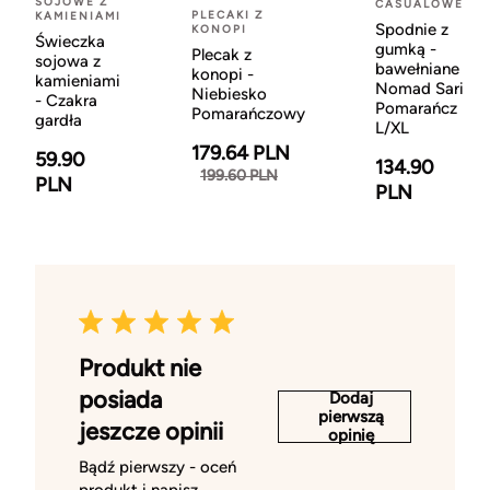
SOJOWE Z
CASUALOWE
PLECAKI Z
KAMIENIAMI
Spodnie z
KONOPI
Świeczka
gumką -
Plecak z
sojowa z
bawełniane
konopi -
kamieniami
Nomad Sari
Niebiesko
- Czakra
Pomarańcz
Pomarańczowy
gardła
L/XL
179.64 PLN
59.90
134.90
199.60 PLN
PLN
PLN
Produkt nie
posiada
Dodaj
pierwszą
jeszcze opinii
opinię
Bądź pierwszy - oceń