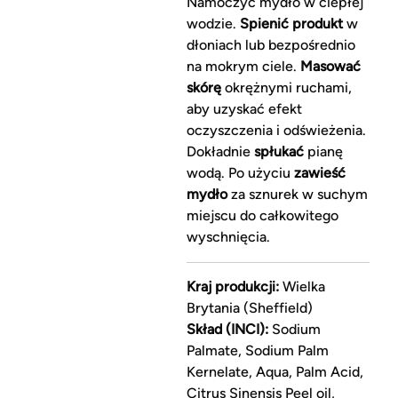
Namoczyć mydło w ciepłej
wodzie.
Spienić produkt
w
dłoniach lub bezpośrednio
na mokrym ciele.
Masować
skórę
okrężnymi ruchami,
aby uzyskać efekt
oczyszczenia i odświeżenia.
Dokładnie
spłukać
pianę
wodą. Po użyciu
zawieść
mydło
za sznurek w suchym
miejscu do całkowitego
wyschnięcia.
Kraj produkcji:
Wielka
Brytania (Sheffield)
Skład (INCI):
Sodium
Palmate, Sodium Palm
Kernelate, Aqua, Palm Acid,
Citrus Sinensis Peel oil,