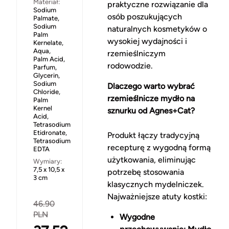
Materiał:
praktyczne rozwiązanie dla
Sodium
osób poszukujących
Palmate,
Sodium
naturalnych kosmetyków o
Palm
wysokiej wydajności i
Kernelate,
Aqua,
rzemieślniczym
Palm Acid,
rodowodzie.
Parfum,
Glycerin,
Sodium
Dlaczego warto wybrać
Chloride,
rzemieślnicze mydło na
Palm
Kernel
sznurku od Agnes+Cat?
Acid,
Tetrasodium
Etidronate,
Produkt łączy tradycyjną
Tetrasodium
recepturę z wygodną formą
EDTA
użytkowania, eliminując
Wymiary:
7,5 x 10,5 x
potrzebę stosowania
3 cm
klasycznych mydelniczek.
Najważniejsze atuty kostki:
46.90
PLN
Wygodne