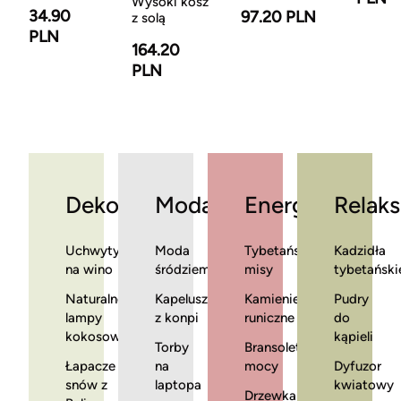
Wysoki kosz
34.90
97.20 PLN
z solą
PLN
164.20
PLN
Dekoracje
Moda
Energia
Relaks
Uchwyty
Moda
Tybetańskie
Kadzidła
na wino
śródziemnomorska
misy
tybetański
Naturalne
Kapelusze
Kamienie
Pudry
lampy
z konpi
runiczne
do
kokosowe
kąpieli
Torby
Bransoletki
Łapacze
na
mocy
Dyfuzor
snów z
laptopa
kwiatowy
Drzewka