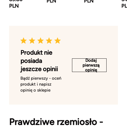
PLN
PLN
PLN
P
Produkt nie
posiada
Dodaj
pierwszą
jeszcze opinii
opinię
Bądź pierwszy - oceń
produkt i napisz
opinię o sklepie
Prawdziwe rzemiosło -