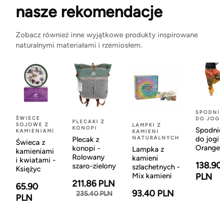
nasze rekomendacje
Zobacz również inne wyjątkowe produkty inspirowane
naturalnymi materiałami i rzemiosłem.
SPODNI
ŚWIECE
DO JOG
PLECAKI Z
SOJOWE Z
LAMPKI Z
KONOPI
Spodni
KAMIENIAMI
KAMIENI
NATURALNYCH
do jogi
Plecak z
Świeca z
Orange
konopi -
Lampka z
kamieniami
Rolowany
kamieni
i kwiatami -
138.9
szaro-zielony
szlachetnych -
Księżyc
Mix kamieni
PLN
211.86 PLN
65.90
93.40 PLN
235.40 PLN
PLN