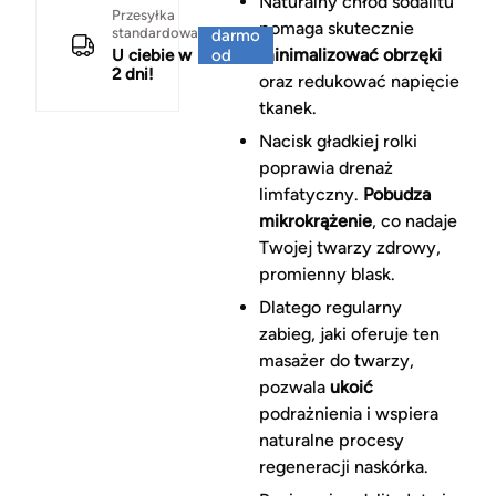
Naturalny chłód sodalitu
Za
Przesyłka
pomaga skutecznie
standardowa
darmo
minimalizować obrzęki
U ciebie w
od
2 dni!
150 zł
oraz redukować napięcie
tkanek.
Nacisk gładkiej rolki
poprawia drenaż
limfatyczny.
Pobudza
mikrokrążenie
, co nadaje
Twojej twarzy zdrowy,
promienny blask.
Dlatego regularny
zabieg, jaki oferuje ten
masażer do twarzy,
pozwala
ukoić
podrażnienia i wspiera
naturalne procesy
regeneracji naskórka.