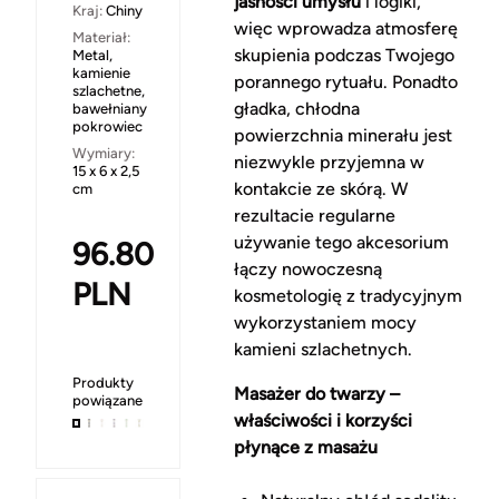
jasności umysłu
i logiki,
Kraj:
Chiny
więc wprowadza atmosferę
Materiał:
skupienia podczas Twojego
Metal,
kamienie
porannego rytuału. Ponadto
szlachetne,
gładka, chłodna
bawełniany
pokrowiec
powierzchnia minerału jest
Wymiary:
niezwykle przyjemna w
15 x 6 x 2,5
kontakcie ze skórą. W
cm
rezultacie regularne
używanie tego akcesorium
96.80
łączy nowoczesną
PLN
kosmetologię z tradycyjnym
wykorzystaniem mocy
kamieni szlachetnych.
Produkty
Masażer do twarzy –
powiązane
właściwości i korzyści
płynące z masażu