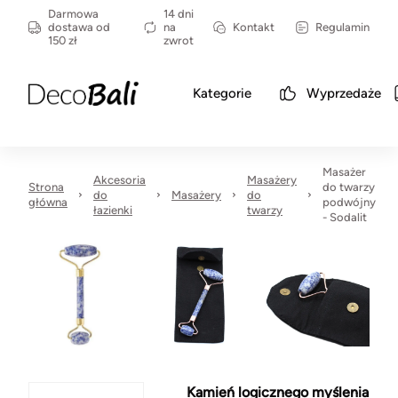
Darmowa
14 dni
dostawa od
na
Kontakt
Regulamin
150 zł
zwrot
Kategorie
Wyprzedaże
Masażer
Akcesoria
Masażery
Strona
do twarzy
do
Masażery
do
główna
podwójny
łazienki
twarzy
- Sodalit
Kamień logicznego myślenia