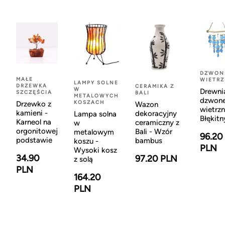
DZWON
MAŁE
WIETR
LAMPY SOLNE
DRZEWKA
CERAMIKA Z
W
Drewni
SZCZĘŚCIA
BALI
METALOWYCH
dzwon
KOSZACH
Drzewko z
Wazon
wietrzn
kamieni -
dekoracyjny
Lampa solna
Błękitn
Karneol na
ceramiczny z
w
orgonitowej
Bali - Wzór
metalowym
96.20
podstawie
bambus
koszu -
PLN
Wysoki kosz
34.90
97.20 PLN
z solą
PLN
164.20
PLN