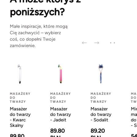
poniższych?
Małe inspiracje, które mogą
Cię zachwycić – wybierz
coś, co dopełni Twoje
zamówienie.
MASAŻERY
MASAŻERY
MASAŻERY
MA
DO
DO
DO
DO
TWARZY
TWARZY
TWARZY
TW
Masażer
Masażer
Masażer
Mi
do twarzy
do twarzy
do twarzy
ma
- Kwarc
- Jadeit
- Sodalit
do
Skalny
- S
89.80
89.20
89.80
54