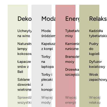
Dekoracje
Moda
Energia
Relaks
Uchwyty
Moda
Tybetańskie
Kadzidła
na wino
śródziemnomorska
misy
tybetański
Naturalne
Kapelusze
Kamienie
Pudry
lampy
z konpi
runiczne
do
kokosowe
kąpieli
Torby
Bransoletki
Łapacze
na
mocy
Dyfuzor
snów z
laptopa
kwiatowy
Drzewka
Bali
Torby i
szczęścia
Wosk
Szklane
plecaki
zapachow
dzwonki
z
wietrzne
konopi
Sprawdź
Więcej
Więcej
Więcej
wszystkie
mody
energii
relaksu