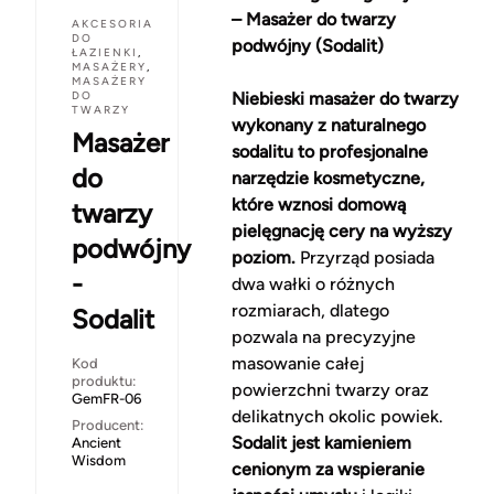
– Masażer do twarzy
AKCESORIA
DO
podwójny (Sodalit)
ŁAZIENKI
,
MASAŻERY
,
MASAŻERY
DO
Niebieski masażer do twarzy
TWARZY
wykonany z naturalnego
Masażer
sodalitu to profesjonalne
do
narzędzie kosmetyczne,
które wznosi domową
twarzy
pielęgnację cery na wyższy
podwójny
poziom.
Przyrząd posiada
-
dwa wałki o różnych
rozmiarach, dlatego
Sodalit
pozwala na precyzyjne
masowanie całej
Kod
produktu:
powierzchni twarzy oraz
GemFR-06
delikatnych okolic powiek.
Producent:
Sodalit jest kamieniem
Ancient
Wisdom
cenionym za wspieranie