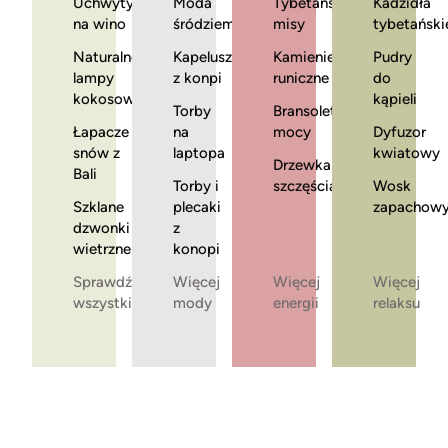
Uchwyty
Moda
Tybetańskie
Kadzidła
na wino
śródziemnomorska
misy
tybetański
Naturalne
Kapelusze
Kamienie
Pudry
lampy
z konpi
runiczne
do
kokosowe
kąpieli
Torby
Bransoletki
Łapacze
na
mocy
Dyfuzor
snów z
laptopa
kwiatowy
Drzewka
Bali
Torby i
szczęścia
Wosk
Szklane
plecaki
zapachow
dzwonki
z
wietrzne
konopi
Sprawdź
Więcej
Więcej
Więcej
wszystkie
mody
energii
relaksu