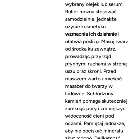
wybrany olejek lub serum.
Roller można stosować
samodzielnie, jednakże
użycie kosmetyku
wzmacnia ich działanie
i
ułatwia poślizg. Masuj twarz
od środka ku zewnątrz,
prowadząc przyrząd
płynnymi ruchami w stronę
uszu oraz skroni. Przed
masażem warto umieścić
masażer do twarzy w
lodówce. Schłodzony
kamień pomaga skuteczniej
zamknąć pory i zmniejszyć
widoczność cieni pod
oczami. Pamiętaj jednakże,
aby nie dociskać minerału
zbyt mocno. Delikatność