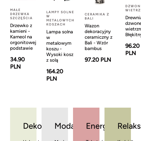
DZWON
MAŁE
WIETR
LAMPY SOLNE
DRZEWKA
CERAMIKA Z
W
Drewni
SZCZĘŚCIA
BALI
METALOWYCH
dzwon
KOSZACH
Drzewko z
Wazon
wietrzn
kamieni -
dekoracyjny
Lampa solna
Błękitn
Karneol na
ceramiczny z
w
orgonitowej
Bali - Wzór
metalowym
96.20
podstawie
bambus
koszu -
PLN
Wysoki kosz
34.90
97.20 PLN
z solą
PLN
164.20
PLN
Dekoracje
Moda
Energia
Relaks