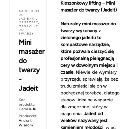
Kieszonkowy lifting – Mini
masażer do twarzy (Jadeit)
AKCESORIA
DO
ŁAZIENKI
,
MASAŻERY
,
Naturalny mini masażer do
MASAŻERY
DO
twarzy wykonany z
TWARZY
zielonego jadeitu to
Mini
kompaktowe narzędzie,
masażer
które pozwala cieszyć się
profesjonalną pielęgnacją
do
cery w dowolnym miejscu i
twarzy
czasie.
Niewielkie wymiary
-
przyrządu sprawiają, że bez
trudu zmieści się on w
Jadeit
podręcznej torebce, dlatego
stanowi idealne wsparcie
Kod
produktu:
dla zmęczonej skóry w
GemFR-16
ciągu dnia.
Jadeit od
Producent:
wieków nazywany jest
Ancient
Wisdom
kamieniem młodości
, więc