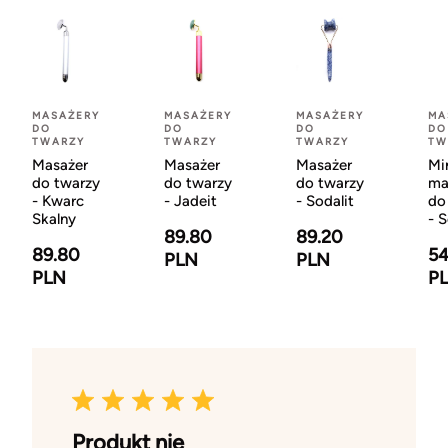
MASAŻERY
MASAŻERY
MASAŻERY
MA
DO
DO
DO
DO
TWARZY
TWARZY
TWARZY
TW
Masażer
Masażer
Masażer
Mi
do twarzy
do twarzy
do twarzy
ma
- Kwarc
- Jadeit
- Sodalit
do
Skalny
- S
89.80
89.20
89.80
54
PLN
PLN
PLN
P
Produkt nie