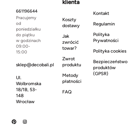
klienta
661196644
Kontakt
Pracujemy
Koszty
od
Regulamin
dostawy
poniedziałku
Polityka
do piątku
Jak
Prywatności
w godzinach
zwrócić
09:00-
towar?
Polityka cookies
15:00
Zwrot
Bezpieczeństwo
sklep@decobali.pl
produktu
produktów
(GPSR)
Metody
Ul.
płatności
Wolbromska
18/1B, 53-
FAQ
148
Wrocław