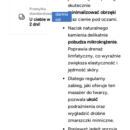
skutecznie
Za
Przesyłka
minimalizować obrzęki
standardowa
darmo
oraz cienie pod oczami.
U ciebie w
od
2 dni!
150 zł
Nacisk naturalnego
kamienia delikatnie
pobudza mikrokrążenie
.
Poprawia drenaż
limfatyczny, co wyraźnie
zwiększa elastyczność i
jędrność skóry.
Dlatego regularny
zabieg, jaki oferuje ten
masażer do twarzy,
pozwala
ukoić
podrażnienia oraz
wygładzić drobne
zmarszczki mimiczne.
Ponieważ jadeit sprzyja