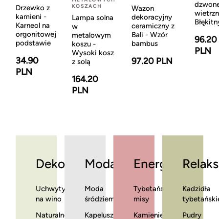
dzwon
KOSZACH
Drzewko z
Wazon
wietrzn
kamieni -
dekoracyjny
Lampa solna
Błękitn
Karneol na
ceramiczny z
w
orgonitowej
Bali - Wzór
metalowym
96.20
podstawie
bambus
koszu -
PLN
Wysoki kosz
34.90
97.20 PLN
z solą
PLN
164.20
PLN
Dekoracje
Moda
Energia
Relaks
Uchwyty
Moda
Tybetańskie
Kadzidła
na wino
śródziemnomorska
misy
tybetański
Naturalne
Kapelusze
Kamienie
Pudry