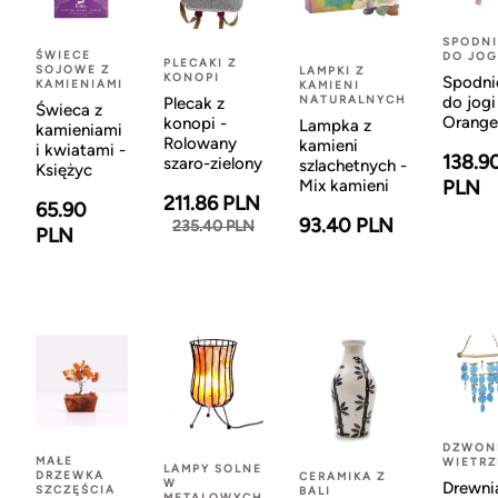
SPODNI
ŚWIECE
DO JOG
PLECAKI Z
SOJOWE Z
LAMPKI Z
KONOPI
Spodni
KAMIENIAMI
KAMIENI
NATURALNYCH
do jogi
Plecak z
Świeca z
Orange
konopi -
Lampka z
kamieniami
Rolowany
kamieni
i kwiatami -
138.9
szaro-zielony
szlachetnych -
Księżyc
Mix kamieni
PLN
211.86 PLN
65.90
93.40 PLN
235.40 PLN
PLN
DZWON
MAŁE
WIETR
LAMPY SOLNE
DRZEWKA
CERAMIKA Z
W
Drewni
SZCZĘŚCIA
BALI
METALOWYCH