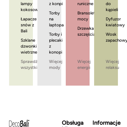
lampy
z konpi
runiczne
do
kokosowe
kąpieli
Torby
Bransoletki
Łapacze
na
mocy
Dyfuzor
snów z
laptopa
kwiatowy
Drzewka
Bali
Torby i
szczęścia
Wosk
Szklane
plecaki
zapachow
dzwonki
z
wietrzne
konopi
Sprawdź
Więcej
Więcej
Więcej
wszystkie
mody
energii
relaksu
Obsługa
Informacje