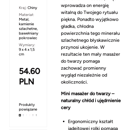
wprowadza on energię
Kraj:
Chiny
witalną do Twojego rytuału
Materiał:
piękna. Ponadto wyjątkowo
Metal,
kamienie
gładka, chłodna
szlachetne,
powierzchnia tego minerału
bawełniany
pokrowiec
szlachetnego błyskawicznie
Wymiary:
przynosi ukojenie. W
9 x 4 x 1,5
rezultacie ten mały masażer
cm
do twarzy pomaga
zachować promienny
54.60
wygląd niezależnie od
PLN
okoliczności.
Mini masażer do twarzy –
naturalny chłód i ujędrnienie
Produkty
cery
powiązane
Ergonomiczny kształt
jadeitowej rolki pomaga