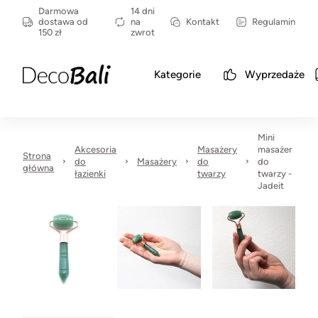
Darmowa
14 dni
dostawa od
na
Kontakt
Regulamin
150 zł
zwrot
Kategorie
Wyprzedaże
Mini
Akcesoria
Masażery
masażer
Strona
do
Masażery
do
do
główna
łazienki
twarzy
twarzy -
Jadeit