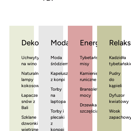
Dekoracje
Moda
Energia
Relaks
Uchwyty
Moda
Tybetańskie
Kadzidła
na wino
śródziemnomorska
misy
tybetański
Naturalne
Kapelusze
Kamienie
Pudry
lampy
z konpi
runiczne
do
kokosowe
kąpieli
Torby
Bransoletki
Łapacze
na
mocy
Dyfuzor
snów z
laptopa
kwiatowy
Drzewka
Bali
Torby i
szczęścia
Wosk
Szklane
plecaki
zapachow
dzwonki
z
wietrzne
konopi