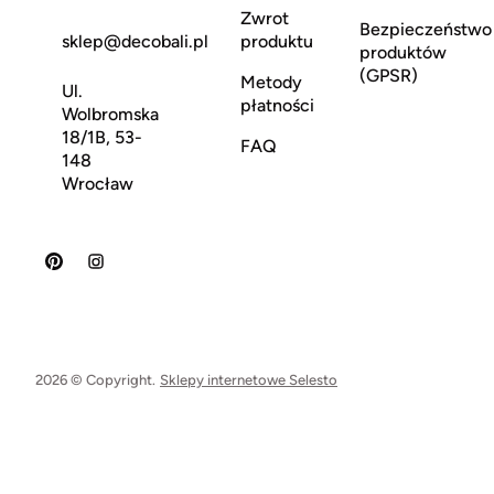
Zwrot
Bezpieczeństwo
sklep@decobali.pl
produktu
produktów
(GPSR)
Metody
Ul.
płatności
Wolbromska
18/1B, 53-
FAQ
148
Wrocław
2026 © Copyright.
Sklepy internetowe Selesto