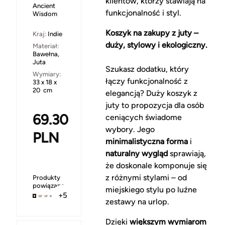
klientów, którzy stawiają na
Ancient
funkcjonalność i styl.
Wisdom
Koszyk na zakupy z juty –
Kraj:
Indie
duży, stylowy i ekologiczny.
Materiał:
Bawełna,
Juta
Szukasz dodatku, który
Wymiary:
łączy funkcjonalność z
33 x 18 x
20 cm
elegancją? Duży koszyk z
juty to propozycja dla osób
69.30
ceniących świadome
wybory. Jego
PLN
minimalistyczna forma
i
naturalny wygląd
sprawiają,
że doskonale komponuje się
z różnymi stylami – od
Produkty
powiązane
miejskiego stylu po luźne
+5
zestawy na urlop.
Dzięki
większym wymiarom