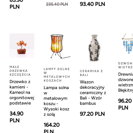
65.90
93.40 PLN
235.40 PLN
PLN
DZWON
MAŁE
WIETR
LAMPY SOLNE
DRZEWKA
CERAMIKA Z
W
Drewni
SZCZĘŚCIA
BALI
METALOWYCH
dzwon
KOSZACH
Drzewko z
Wazon
wietrzn
kamieni -
dekoracyjny
Lampa solna
Błękitn
Karneol na
ceramiczny z
w
orgonitowej
Bali - Wzór
metalowym
96.20
podstawie
bambus
koszu -
PLN
Wysoki kosz
34.90
97.20 PLN
z solą
PLN
164.20
PLN