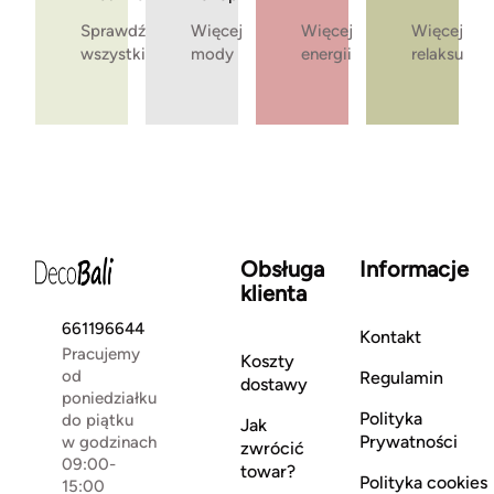
Sprawdź
Więcej
Więcej
Więcej
wszystkie
mody
energii
relaksu
Obsługa
Informacje
klienta
661196644
Kontakt
Pracujemy
Koszty
od
Regulamin
dostawy
poniedziałku
Polityka
do piątku
Jak
Prywatności
w godzinach
zwrócić
09:00-
towar?
Polityka cookies
15:00