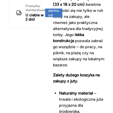
(33 x 18 x 20 cm)
świetnie
Za
Przesyłka
standardowa
sprawdzi się nie tylko w roli
darmo
U ciebie w
od
torby na zakupy, ale
2 dni!
150 zł
również jako praktyczna
alternatywa dla tradycyjnej
torby. Jego
lekka
konstrukcja
pozwala zabrać
go wszędzie – do pracy, na
piknik, na plażę czy na
większe zakupy na lokalnym
bazarze.
Zalety dużego koszyka na
zakupy z juty.
Naturalny materiał
–
trwała i ekologiczna juta
przyjazna dla
środowiska.