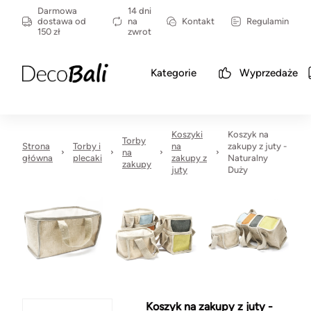
Darmowa
14 dni
dostawa od
na
Kontakt
Regulamin
150 zł
zwrot
Kategorie
Wyprzedaże
Koszyki
Koszyk na
Torby
Strona
Torby i
na
zakupy z juty -
na
główna
plecaki
zakupy z
Naturalny
zakupy
juty
Duży
Koszyk na zakupy z juty -