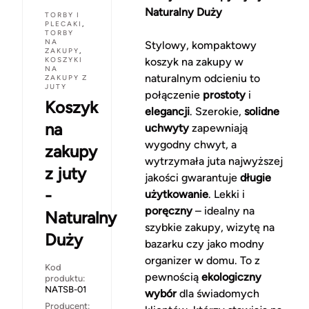
Naturalny Duży
TORBY I
PLECAKI
,
TORBY
NA
Stylowy, kompaktowy
ZAKUPY
,
KOSZYKI
koszyk na zakupy w
NA
naturalnym odcieniu to
ZAKUPY Z
JUTY
połączenie
prostoty
i
Koszyk
elegancji
. Szerokie,
solidne
na
uchwyty
zapewniają
wygodny chwyt, a
zakupy
wytrzymała juta najwyższej
z juty
jakości gwarantuje
długie
-
użytkowanie
. Lekki i
poręczny
– idealny na
Naturalny
szybkie zakupy, wizytę na
Duży
bazarku czy jako modny
organizer w domu. To z
Kod
pewnością
ekologiczny
produktu:
NATSB-01
wybór
dla świadomych
Producent: