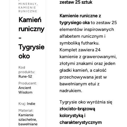
I
zestaw 25 sztuk
MINERAŁY
,
KAMIENIE
RUNICZNE
Kamienie runiczne z
Kamień
tygrysiego oka
to zestaw 25
runiczny
elementów inspirowanych
alfabetem runicznym i
-
symboliką futharku.
Tygrysie
Komplet zawiera 24
oko
kamienie z grawerowanymi,
złotymi znakami oraz jeden
Kod
gładki kamień, a całość
produktu:
Rune-52
przechowywana jest w
Producent:
bawełnianym etui z
Ancient
nadrukiem.
Wisdom
Tygrysie oko wyróżnia się
Kraj:
Indie
złocisto-brązową
Materiał:
Kamienie
kolorystyką i
szlachetne,
charakterystycznym
bawełniane