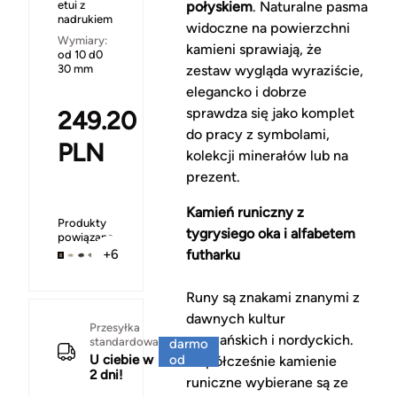
etui z
połyskiem
. Naturalne pasma
nadrukiem
widoczne na powierzchni
Wymiary:
kamieni sprawiają, że
od 10 d0
30 mm
zestaw wygląda wyraziście,
elegancko i dobrze
sprawdza się jako komplet
249.20
do pracy z symbolami,
PLN
kolekcji minerałów lub na
prezent.
Kamień runiczny z
Produkty
tygrysiego oka i alfabetem
powiązane
futharku
+6
Runy są znakami znanymi z
dawnych kultur
Za
Przesyłka
germańskich i nordyckich.
standardowa
darmo
U ciebie w
od
Współcześnie kamienie
2 dni!
150 zł
runiczne wybierane są ze