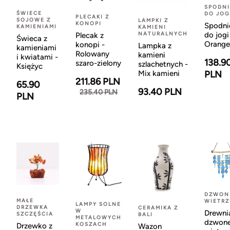
SPODNI
ŚWIECE
DO JOG
PLECAKI Z
SOJOWE Z
LAMPKI Z
KONOPI
Spodni
KAMIENIAMI
KAMIENI
NATURALNYCH
do jogi
Plecak z
Świeca z
Orange
konopi -
Lampka z
kamieniami
Rolowany
kamieni
i kwiatami -
138.9
szaro-zielony
szlachetnych -
Księżyc
Mix kamieni
PLN
211.86 PLN
65.90
93.40 PLN
235.40 PLN
PLN
DZWON
MAŁE
WIETR
LAMPY SOLNE
DRZEWKA
CERAMIKA Z
W
Drewni
SZCZĘŚCIA
BALI
METALOWYCH
dzwon
KOSZACH
Drzewko z
Wazon