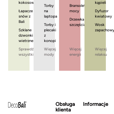
kokosowe
kąpieli
Torby
Bransoletki
Łapacze
na
mocy
Dyfuzor
snów z
laptopa
kwiatowy
Drzewka
Bali
Torby i
szczęścia
Wosk
Szklane
plecaki
zapachow
dzwonki
z
wietrzne
konopi
Sprawdź
Więcej
Więcej
Więcej
wszystkie
mody
energii
relaksu
Obsługa
Informacje
klienta