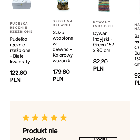
SZKŁO NA
DYWANY
PUDEŁKA
NA
DREWNIE
INDYJSKIE
RĘCZNIE
NA
RZEŹBIONE
Szkło
Dywan
Ba
wtopione
Pudełko
Indyjski -
na
w
ręcznie
Green 152
Ch
drewno -
rzeźbione
x 90 cm
Bu
Kolorowy
- Białe
13
wazonik
82.20
kwadraty
c
PLN
179.80
122.80
9
PLN
PLN
P
Produkt nie
posiada
Dodaj