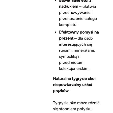
Bawełniane etui z
nadrukiem
– ułatwia
przechowywanie i
przenoszenie całego
kompletu.
Efektowny pomysł na
prezent
– dla osób
interesujących się
runami, minerałami,
symboliką i
przedmiotami
kolekcjonerskimi.
Naturalne tygrysie oko i
niepowtarzalny układ
prążków
Tygrysie oko może różnić
się stopniem połysku,