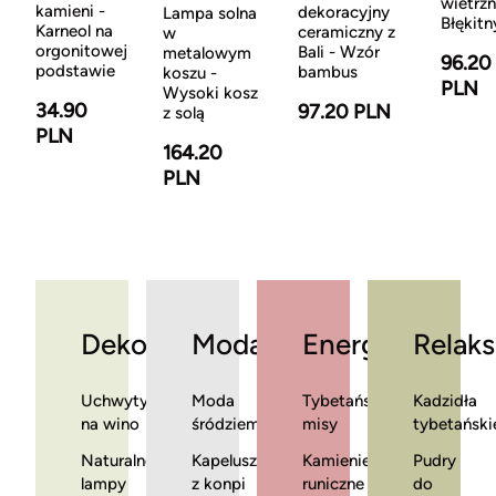
wietrzn
kamieni -
dekoracyjny
Lampa solna
Błękitn
Karneol na
ceramiczny z
w
orgonitowej
Bali - Wzór
metalowym
96.20
podstawie
bambus
koszu -
PLN
Wysoki kosz
34.90
97.20 PLN
z solą
PLN
164.20
PLN
Dekoracje
Moda
Energia
Relaks
Uchwyty
Moda
Tybetańskie
Kadzidła
na wino
śródziemnomorska
misy
tybetański
Naturalne
Kapelusze
Kamienie
Pudry
lampy
z konpi
runiczne
do