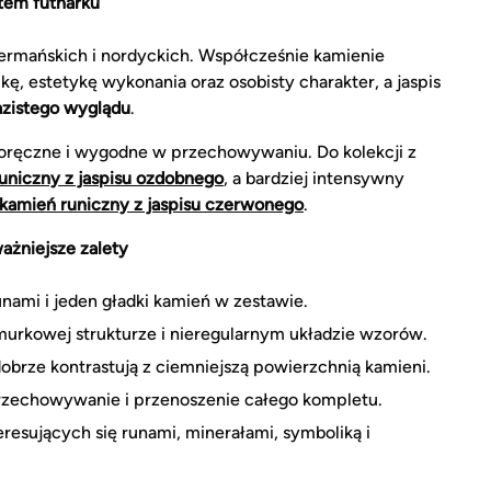
tem futharku
ermańskich i nordyckich. Współcześnie kamienie
ę, estetykę wykonania oraz osobisty charakter, a jaspis
azistego wyglądu
.
oręczne i wygodne w przechowywaniu. Do kolekcji z
uniczny z jaspisu ozdobnego
, a bardziej intensywny
kamień runiczny z jaspisu czerwonego
.
ażniejsze zalety
nami i jeden gładki kamień w zestawie.
urkowej strukturze i nieregularnym układzie wzorów.
dobrze kontrastują z ciemniejszą powierzchnią kamieni.
rzechowywanie i przenoszenie całego kompletu.
eresujących się runami, minerałami, symboliką i