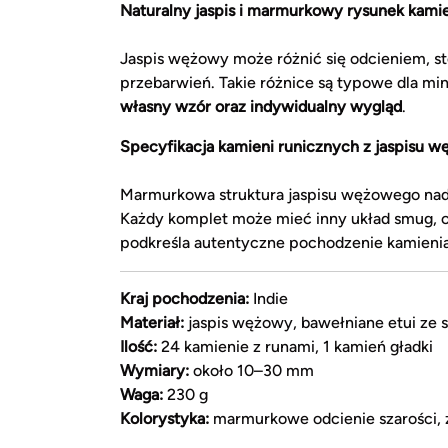
Naturalny jaspis i marmurkowy rysunek kami
Jaspis wężowy może różnić się odcieniem, 
przebarwień. Takie różnice są typowe dla mi
własny wzór oraz indywidualny wygląd
.
Specyfikacja kamieni runicznych z jaspisu 
Marmurkowa struktura jaspisu wężowego nada
Każdy komplet może mieć inny układ smug, od
podkreśla autentyczne pochodzenie kamienia
Kraj pochodzenia:
Indie
Materiał:
jaspis wężowy, bawełniane etui ze 
Ilość:
24 kamienie z runami, 1 kamień gładki
Wymiary:
około 10–30 mm
Waga:
230 g
Kolorystyka:
marmurkowe odcienie szarości, zi