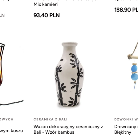
Mix kamieni
138.90 P
93.40 PLN
PLN
LOWYCH
CERAMIKA Z BALI
DZWONKI W
Wazon dekoracyjny ceramiczny z
Drewniany 
owym koszu
Bali - Wzór bambus
Błękitny