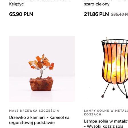
Księżyc
szaro-zielony
65.90 PLN
211.86 PLN
235.40 
MAŁE DRZEWKA SZCZĘŚCIA
LAMPY SOLNE W META
KOSZACH
Drzewko z kamieni - Karneol na
Lampa solna w metal
orgonitowej podstawie
- Wysoki kosz z solą