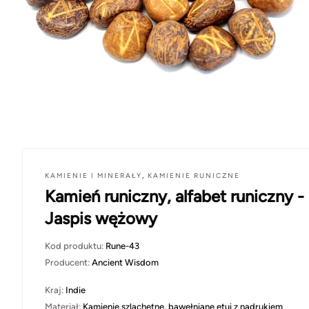
KAMIENIE I MINERAŁY
,
KAMIENIE RUNICZNE
Kamień runiczny, alfabet runiczny -
Jaspis wężowy
Kod produktu:
Rune-43
Producent:
Ancient Wisdom
Kraj:
Indie
Materiał:
Kamienie szlachetne, bawełniane etui z nadrukiem