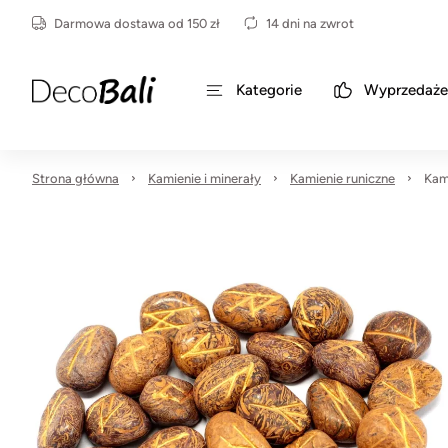
Darmowa dostawa od 150 zł
14 dni na zwrot
Kategorie
Wyprzedaże
Strona główna
Kamienie i minerały
Kamienie runiczne
Kam