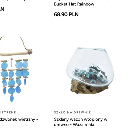
Bucket Hat Rainbow
LN
68.90 PLN
IETRZNE
SZKŁO NA DREWNIE
dzwonek wietrzny -
Szklany wazon wtopiony w
drewno - Waza mała