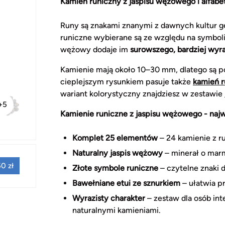
Kamień runiczny z jaspisu wężowego i alfabe
Runy są znakami znanymi z dawnych kultur g
runiczne wybierane są ze względu na symbolik
wężowy dodaje im
surowszego, bardziej wyr
Kamienie mają około 10–30 mm, dlatego są p
cieplejszym rysunkiem pasuje także
kamień r
wariant kolorystyczny znajdziesz w zestawie
+5
Kamienie runiczne z jaspisu wężowego - najw
Komplet 25 elementów
– 24 kamienie z ru
Naturalny jaspis wężowy
– minerał o marm
0 zł
Złote symbole runiczne
– czytelne znaki 
Bawełniane etui ze sznurkiem
– ułatwia p
Wyrazisty charakter
– zestaw dla osób int
naturalnymi kamieniami.