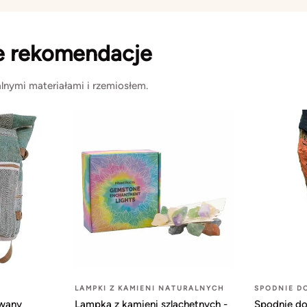
e rekomendacje
lnymi materiałami i rzemiosłem.
LAMPKI Z KAMIENI NATURALNYCH
SPODNIE D
owany
Lampka z kamieni szlachetnych -
Spodnie do