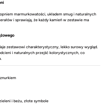
eni
stopniem marmurkowatości, układem smug i naturalnych
nerałów i sprawiają, że każdy kamień w zestawie ma
wężowego
je zestawowi charakterystyczny, lekko surowy wygląd.
cieni i naturalnych przejść kolorystycznych, co
.
sznurkiem
eleni i beżu, złote symbole