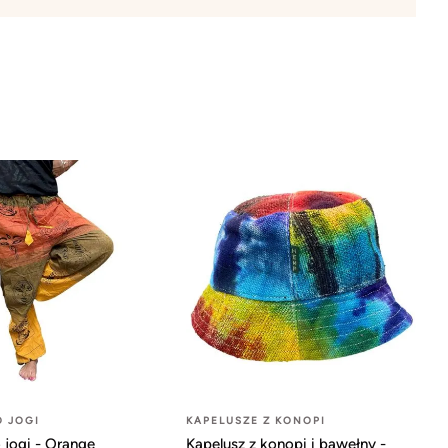
O JOGI
KAPELUSZE Z KONOPI
 jogi - Orange
Kapelusz z konopi i bawełny -