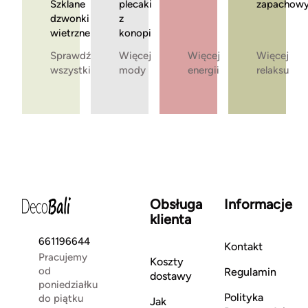
Szklane
plecaki
zapachow
dzwonki
z
wietrzne
konopi
Sprawdź
Więcej
Więcej
Więcej
wszystkie
mody
energii
relaksu
Obsługa
Informacje
klienta
661196644
Kontakt
Pracujemy
Koszty
od
Regulamin
dostawy
poniedziałku
Polityka
do piątku
Jak