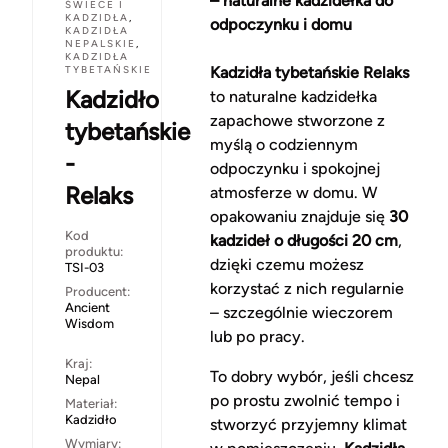
– naturalne kadzidełka do
ŚWIECE I
KADZIDŁA
,
odpoczynku i domu
KADZIDŁA
NEPALSKIE
,
KADZIDŁA
TYBETAŃSKIE
Kadzidła tybetańskie Relaks
Kadzidło
to naturalne kadzidełka
zapachowe stworzone z
tybetańskie
myślą o codziennym
-
odpoczynku i spokojnej
Relaks
atmosferze w domu. W
opakowaniu znajduje się
30
Kod
kadzideł o długości 20 cm
,
produktu:
dzięki czemu możesz
TSI-03
korzystać z nich regularnie
Producent:
Ancient
– szczególnie wieczorem
Wisdom
lub po pracy.
Kraj:
To dobry wybór, jeśli chcesz
Nepal
po prostu zwolnić tempo i
Materiał:
Kadzidło
stworzyć przyjemny klimat
Wymiary: