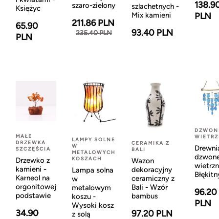
138.9
szaro-zielony
szlachetnych -
Księżyc
Mix kamieni
PLN
211.86 PLN
65.90
93.40 PLN
235.40 PLN
PLN
DZWON
MAŁE
WIETR
LAMPY SOLNE
DRZEWKA
CERAMIKA Z
W
Drewni
SZCZĘŚCIA
BALI
METALOWYCH
dzwon
KOSZACH
Drzewko z
Wazon
wietrzn
kamieni -
dekoracyjny
Lampa solna
Błękitn
Karneol na
ceramiczny z
w
orgonitowej
Bali - Wzór
metalowym
96.20
podstawie
bambus
koszu -
PLN
Wysoki kosz
34.90
97.20 PLN
z solą