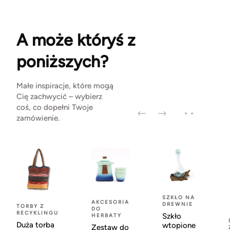
A może któryś z
poniższych?
Małe inspiracje, które mogą
Cię zachwycić – wybierz
coś, co dopełni Twoje
zamówienie.
SZKŁO NA
AKCESORIA
DREWNIE
TORBY Z
DO
RECYKLINGU
Szkło
HERBATY
Duża torba
wtopione
Zestaw do