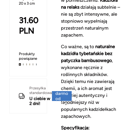
w pomieszczeniu.
Kadzidła
20 x 3 cm
na relaks
działają subtelnie –
nie są zbyt intensywne, ale
31.60
stopniowo wypełniają
przestrzeń naturalnym
PLN
zapachem.
Co ważne, są to
naturalne
kadzidła tybetańskie bez
Produkty
powiązane
patyczka bambusowego
,
wykonane ręcznie z
roślinnych składników.
Dzięki temu nie zawierają
Za
chemii, a ich aromat jest
Przesyłka
standardowa
darmo
bardziej autentyczny i
U ciebie w
od
łagodniejszy niż w
2 dni!
150 zł
popularnych kadzidełkach
zapachowych.
Specyfikacja: