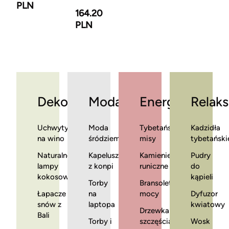
PLN
164.20
PLN
Dekoracje
Moda
Energia
Relaks
Uchwyty
Moda
Tybetańskie
Kadzidła
na wino
śródziemnomorska
misy
tybetański
Naturalne
Kapelusze
Kamienie
Pudry
lampy
z konpi
runiczne
do
kokosowe
kąpieli
Torby
Bransoletki
Łapacze
na
mocy
Dyfuzor
snów z
laptopa
kwiatowy
Drzewka
Bali
Torby i
szczęścia
Wosk