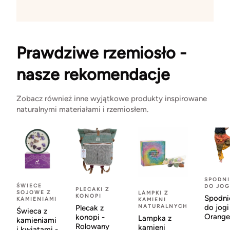
Prawdziwe rzemiosło -
nasze rekomendacje
Zobacz również inne wyjątkowe produkty inspirowane
naturalnymi materiałami i rzemiosłem.
SPODNI
ŚWIECE
DO JOG
PLECAKI Z
SOJOWE Z
LAMPKI Z
KONOPI
Spodni
KAMIENIAMI
KAMIENI
NATURALNYCH
do jogi
Plecak z
Świeca z
Orange
konopi -
Lampka z
kamieniami
Rolowany
kamieni
i kwiatami -