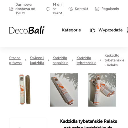
Darmowa
14 dni
dostawa od
na
Kontakt
Regulamin
150 zł
zwrot
Kategorie
Wyprzedaże
Kadzidło
Strona
Świece i
Kadzidła
Kadzidła
tybetańskie
główna
kadzidła
nepalskie
tybetańskie
- Relaks
Kadzidła tybetańskie Relaks