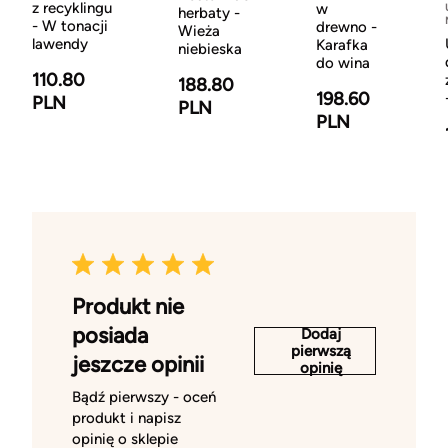
z recyklingu
w
herbaty -
- W tonacji
drewno -
Wieża
lawendy
Karafka
niebieska
do wina
110.80
188.80
198.60
PLN
PLN
PLN
Produkt nie
posiada
Dodaj
pierwszą
jeszcze opinii
opinię
Bądź pierwszy - oceń
produkt i napisz
opinię o sklepie