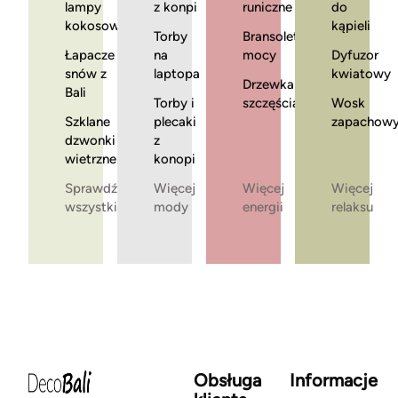
lampy
z konpi
runiczne
do
kokosowe
kąpieli
Torby
Bransoletki
Łapacze
na
mocy
Dyfuzor
snów z
laptopa
kwiatowy
Drzewka
Bali
Torby i
szczęścia
Wosk
Szklane
plecaki
zapachow
dzwonki
z
wietrzne
konopi
Sprawdź
Więcej
Więcej
Więcej
wszystkie
mody
energii
relaksu
Obsługa
Informacje