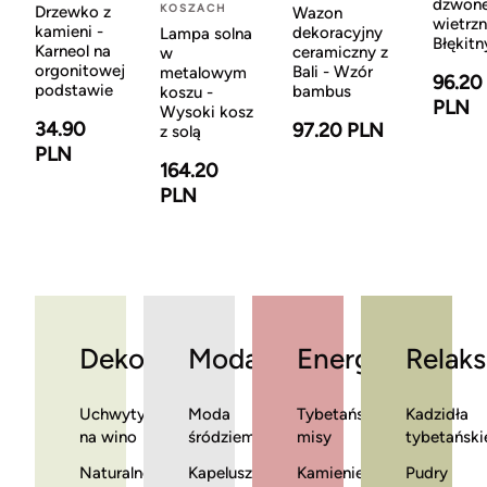
dzwon
KOSZACH
Drzewko z
Wazon
wietrzn
kamieni -
dekoracyjny
Lampa solna
Błękitn
Karneol na
ceramiczny z
w
orgonitowej
Bali - Wzór
metalowym
96.20
podstawie
bambus
koszu -
PLN
Wysoki kosz
34.90
97.20 PLN
z solą
PLN
164.20
PLN
Dekoracje
Moda
Energia
Relaks
Uchwyty
Moda
Tybetańskie
Kadzidła
na wino
śródziemnomorska
misy
tybetański
Naturalne
Kapelusze
Kamienie
Pudry