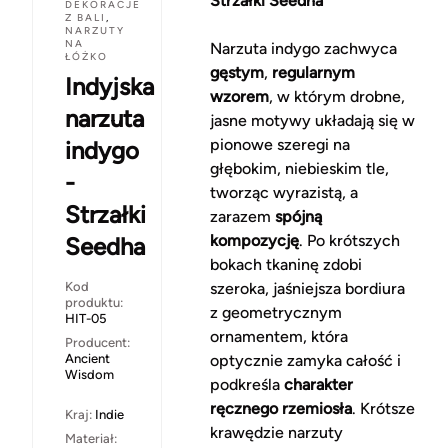
Strzałki Seedha
DEKORACJE
Z BALI
,
NARZUTY
NA
Narzuta indygo zachwyca
ŁÓŻKO
gęstym
,
regularnym
Indyjska
wzorem
, w którym drobne,
narzuta
jasne motywy układają się w
pionowe szeregi na
indygo
głębokim, niebieskim tle,
-
tworząc wyrazistą, a
Strzałki
zarazem
spójną
kompozycję
. Po krótszych
Seedha
bokach tkaninę zdobi
Kod
szeroka, jaśniejsza bordiura
produktu:
z geometrycznym
HIT-05
ornamentem, która
Producent:
Ancient
optycznie zamyka całość i
Wisdom
podkreśla
charakter
ręcznego rzemiosła
. Krótsze
Kraj:
Indie
krawędzie narzuty
Materiał: