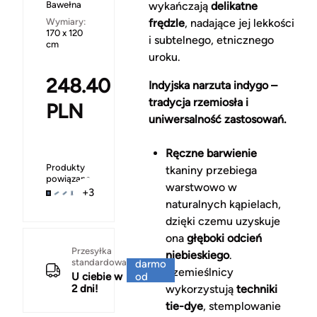
Bawełna
wykańczają
delikatne
Wymiary:
frędzle
, nadające jej lekkości
170 x 120
i subtelnego, etnicznego
cm
uroku.
248.40
Indyjska narzuta indygo –
tradycja rzemiosła i
PLN
uniwersalność zastosowań.
Ręczne barwienie
Produkty
tkaniny przebiega
powiązane
warstwowo w
+3
naturalnych kąpielach,
dzięki czemu uzyskuje
ona
głęboki odcień
Za
Przesyłka
niebieskiego
.
standardowa
darmo
Rzemieślnicy
U ciebie w
od
2 dni!
wykorzystują
techniki
150 zł
tie-dye
, stemplowanie