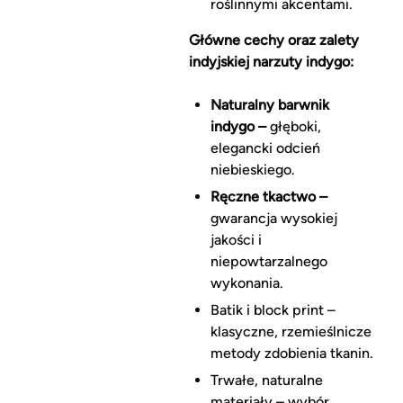
roślinnymi akcentami.
Główne cechy oraz zalety
indyjskiej narzuty indygo:
Naturalny barwnik
indygo –
głęboki,
elegancki odcień
niebieskiego.
Ręczne tkactwo –
gwarancja wysokiej
jakości i
niepowtarzalnego
wykonania.
Batik i block print –
klasyczne, rzemieślnicze
metody zdobienia tkanin.
Trwałe, naturalne
materiały – wybór