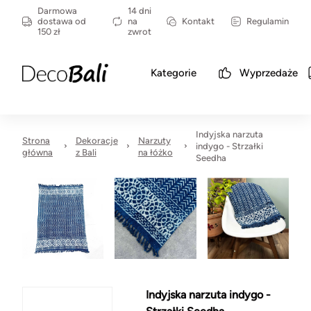
Darmowa
14 dni
dostawa od
na
Kontakt
Regulamin
150 zł
zwrot
Kategorie
Wyprzedaże
Indyjska narzuta
Strona
Dekoracje
Narzuty
indygo - Strzałki
główna
z Bali
na łóżko
Seedha
Indyjska narzuta indygo -