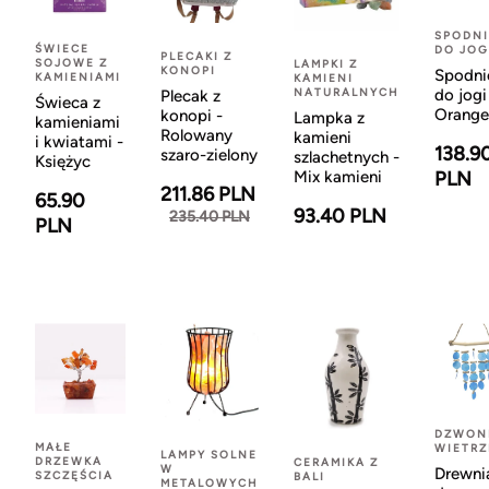
SPODNI
ŚWIECE
DO JOG
PLECAKI Z
SOJOWE Z
LAMPKI Z
KONOPI
Spodni
KAMIENIAMI
KAMIENI
NATURALNYCH
do jogi
Plecak z
Świeca z
Orange
konopi -
Lampka z
kamieniami
Rolowany
kamieni
i kwiatami -
138.9
szaro-zielony
szlachetnych -
Księżyc
Mix kamieni
PLN
211.86 PLN
65.90
93.40 PLN
235.40 PLN
PLN
DZWON
MAŁE
WIETR
LAMPY SOLNE
DRZEWKA
CERAMIKA Z
W
Drewni
SZCZĘŚCIA
BALI
METALOWYCH