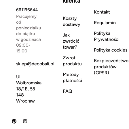
klienta
661196644
Kontakt
Pracujemy
Koszty
od
Regulamin
dostawy
poniedziałku
Polityka
do piątku
Jak
Prywatności
w godzinach
zwrócić
09:00-
towar?
Polityka cookies
15:00
Zwrot
Bezpieczeństwo
sklep@decobali.pl
produktu
produktów
(GPSR)
Metody
Ul.
płatności
Wolbromska
18/1B, 53-
FAQ
148
Wrocław