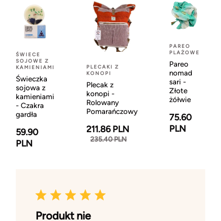
PAREO
PLAŻOWE
ŚWIECE
SOJOWE Z
Pareo
PLECAKI Z
KAMIENIAMI
nomad
KONOPI
Świeczka
sari -
Plecak z
sojowa z
Złote
konopi -
kamieniami
żółwie
Rolowany
- Czakra
Pomarańczowy
gardła
75.60
PLN
211.86 PLN
59.90
235.40 PLN
PLN
Produkt nie