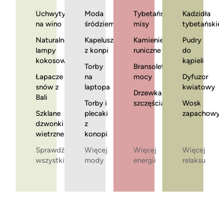
Uchwyty
Moda
Tybetańskie
Kadzidła
na wino
śródziemnomorska
misy
tybetański
Naturalne
Kapelusze
Kamienie
Pudry
lampy
z konpi
runiczne
do
kokosowe
kąpieli
Torby
Bransoletki
Łapacze
na
mocy
Dyfuzor
snów z
laptopa
kwiatowy
Drzewka
Bali
Torby i
szczęścia
Wosk
Szklane
plecaki
zapachow
dzwonki
z
wietrzne
konopi
Sprawdź
Więcej
Więcej
Więcej
wszystkie
mody
energii
relaksu