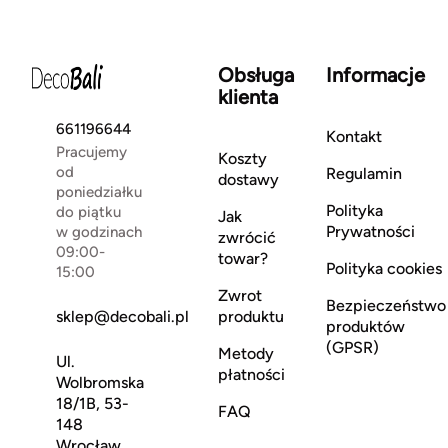
Obsługa
Informacje
klienta
661196644
Kontakt
Pracujemy
Koszty
od
Regulamin
dostawy
poniedziałku
Polityka
do piątku
Jak
Prywatności
w godzinach
zwrócić
09:00-
towar?
Polityka cookies
15:00
Zwrot
Bezpieczeństwo
sklep@decobali.pl
produktu
produktów
(GPSR)
Metody
Ul.
płatności
Wolbromska
18/1B, 53-
FAQ
148
Wrocław