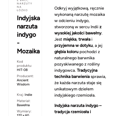
Z BALI
,
NARZUTY
NA
Odkryj wyjątkową, ręcznie
ŁÓŻKO
wykonaną narzutę mozaika
Indyjska
w odcieniu indygo,
narzuta
stworzoną w sercu Indii
z
wysokiej jakości bawełny
.
indygo
Jest
miękka
,
trwała
i
-
przyjemna w dotyku
, a jej
Mozaika
głębia koloru
pochodzi z
naturalnego barwnika
Kod
pozyskiwanego z rośliny
produktu:
HIT-08
indygowca.
Tradycyjna
Producent:
technika barwienia
sprawia,
Ancient
że każda narzuta staje się
Wisdom
unikatowym dziełem
Kraj:
Indie
indyjskiego rzemiosła.
Materiał:
Bawełna
Indyjska narzuta indygo –
Wymiary:
tradycja rzemiosła i
170 x 60