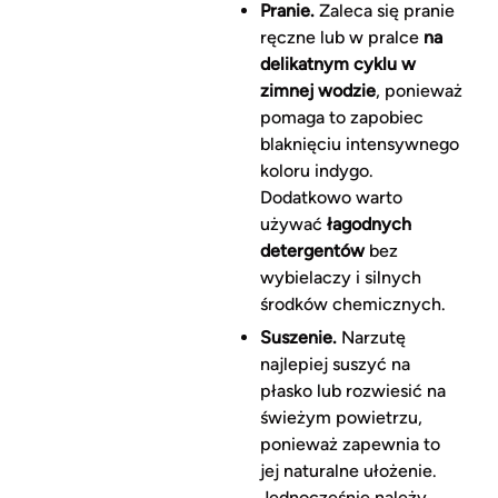
Pranie.
Zaleca się pranie
ręczne lub w pralce
na
delikatnym cyklu w
zimnej wodzie
, ponieważ
pomaga to zapobiec
blaknięciu intensywnego
koloru indygo.
Dodatkowo warto
używać
łagodnych
detergentów
bez
wybielaczy i silnych
środków chemicznych.
Suszenie.
Narzutę
najlepiej suszyć na
płasko lub rozwiesić na
świeżym powietrzu,
ponieważ zapewnia to
jej naturalne ułożenie.
Jednocześnie należy