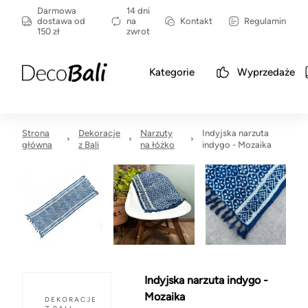
Darmowa
14 dni
dostawa od
na
Kontakt
Regulamin
150 zł
zwrot
Kategorie
Wyprzedaże
Strona
Dekoracje
Narzuty
Indyjska narzuta
główna
z Bali
na łóżko
indygo - Mozaika
Indyjska narzuta indygo -
Mozaika
DEKORACJE