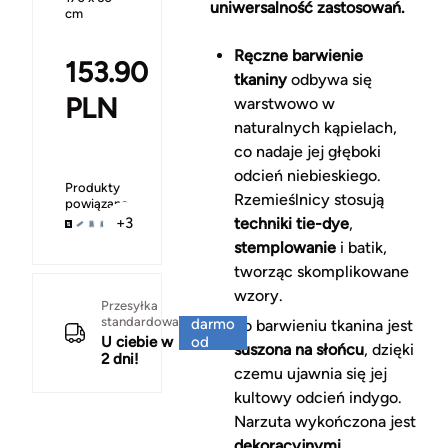
uniwersalność zastosowań.
cm
Ręczne barwienie
153.90
tkaniny
odbywa się
PLN
warstwowo w
naturalnych kąpielach,
co nadaje jej głęboki
odcień niebieskiego.
Produkty
Rzemieślnicy stosują
powiązane
techniki tie-dye
,
+3
stemplowanie
i batik,
tworząc skomplikowane
wzory.
Za
Przesyłka
standardowa
darmo
Po barwieniu tkanina jest
U ciebie w
od
suszona na słońcu
, dzięki
2 dni!
150 zł
czemu ujawnia się jej
kultowy odcień indygo.
Narzuta wykończona jest
dekoracyjnymi