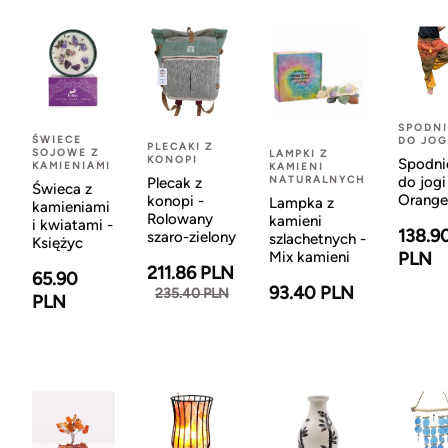
SPODNI
ŚWIECE
DO JOG
PLECAKI Z
SOJOWE Z
LAMPKI Z
KONOPI
Spodni
KAMIENIAMI
KAMIENI
NATURALNYCH
do jogi
Plecak z
Świeca z
Orange
konopi -
Lampka z
kamieniami
Rolowany
kamieni
i kwiatami -
138.9
szaro-zielony
szlachetnych -
Księżyc
Mix kamieni
PLN
211.86 PLN
65.90
93.40 PLN
235.40 PLN
PLN