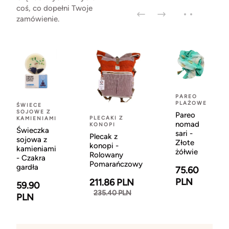
coś, co dopełni Twoje
zamówienie.
PAREO
PLAŻOWE
ŚWIECE
SOJOWE Z
Pareo
PLECAKI Z
KAMIENIAMI
nomad
KONOPI
Świeczka
sari -
Plecak z
sojowa z
Złote
konopi -
kamieniami
żółwie
Rolowany
- Czakra
Pomarańczowy
gardła
75.60
PLN
211.86 PLN
59.90
235.40 PLN
PLN