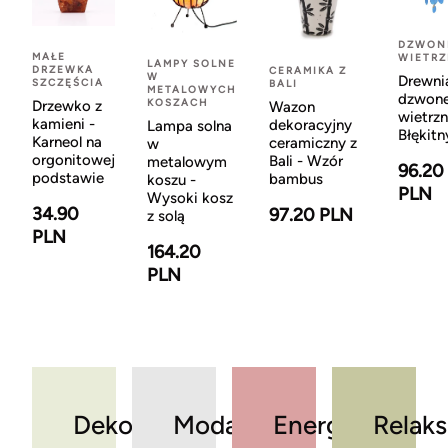
DZWON
MAŁE
WIETR
LAMPY SOLNE
DRZEWKA
CERAMIKA Z
W
Drewni
SZCZĘŚCIA
BALI
METALOWYCH
dzwon
KOSZACH
Drzewko z
Wazon
wietrzn
kamieni -
dekoracyjny
Lampa solna
Błękitn
Karneol na
ceramiczny z
w
orgonitowej
Bali - Wzór
metalowym
96.20
podstawie
bambus
koszu -
PLN
Wysoki kosz
34.90
97.20 PLN
z solą
PLN
164.20
PLN
Dekoracje
Moda
Energia
Relaks