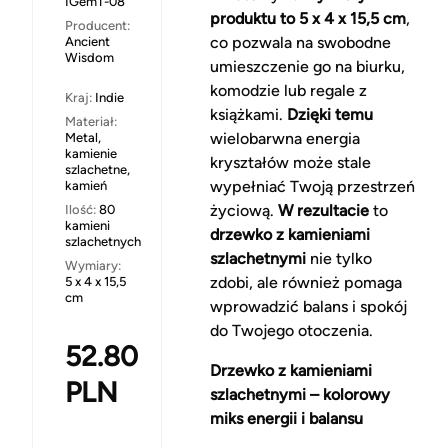
IGemT-08
produktu to 5 x 4 x 15,5 cm
,
Producent:
co pozwala na swobodne
Ancient
Wisdom
umieszczenie go na biurku,
komodzie lub regale z
Kraj:
Indie
książkami.
Dzięki temu
Materiał:
wielobarwna energia
Metal,
kamienie
kryształów może stale
szlachetne,
wypełniać Twoją przestrzeń
kamień
życiową.
W rezultacie
to
Ilość:
80
kamieni
drzewko z kamieniami
szlachetnych
szlachetnymi
nie tylko
Wymiary:
zdobi, ale również pomaga
5 x 4 x 15,5
cm
wprowadzić balans i spokój
do Twojego otoczenia.
52.80
Drzewko z kamieniami
PLN
szlachetnymi – kolorowy
miks energii i balansu