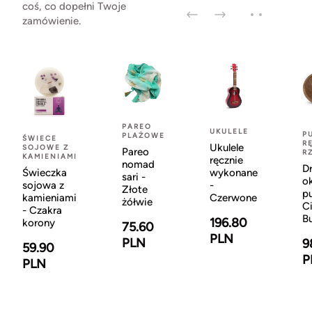
coś, co dopełni Twoje
zamówienie.
PAREO
UKULELE
P
PLAŻOWE
ŚWIECE
R
Ukulele
SOJOWE Z
Pareo
R
KAMIENIAMI
ręcznie
nomad
D
Świeczka
wykonane
sari -
o
sojowa z
-
Złote
p
kamieniami
Czerwone
żółwie
C
- Czakra
B
196.80
korony
75.60
PLN
PLN
9
59.90
P
PLN