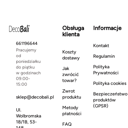
Obsługa
Informacje
klienta
661196644
Kontakt
Pracujemy
Koszty
od
Regulamin
dostawy
poniedziałku
Polityka
do piątku
Jak
Prywatności
w godzinach
zwrócić
09:00-
towar?
Polityka cookies
15:00
Zwrot
Bezpieczeństwo
sklep@decobali.pl
produktu
produktów
(GPSR)
Metody
Ul.
płatności
Wolbromska
18/1B, 53-
FAQ
148