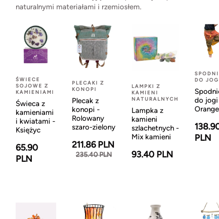
naturalnymi materiałami i rzemiosłem.
SPODNI
ŚWIECE
DO JOG
PLECAKI Z
SOJOWE Z
LAMPKI Z
KONOPI
Spodni
KAMIENIAMI
KAMIENI
NATURALNYCH
do jogi
Plecak z
Świeca z
Orange
konopi -
Lampka z
kamieniami
Rolowany
kamieni
i kwiatami -
138.9
szaro-zielony
szlachetnych -
Księżyc
Mix kamieni
PLN
211.86 PLN
65.90
93.40 PLN
235.40 PLN
PLN