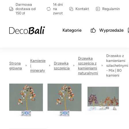
Darmowa
14 dni
dostawa od
na
Kontakt
Regulamin
150 zł
zwrot
Kategorie
Wyprzedaże
Drzewko z
Drzewka
Kamienie
kamieniami
Strona
Drzewka
szczęścia z
i
szlachetnymi
główna
szczęścia
kamieniami
minerały
- Mix | 80
naturalnymi
kamieni