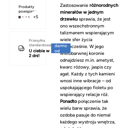
Zastosowanie
różnorodnych
Produkty
powiązane
minerałów w jednym
+5
drzewku
sprawia, że jest
ono wszechstronnym
talizmanem wspierającym
wiele sfer życia
Za
Przesyłka
standardowa
darmo
jednocześnie. W jego
U ciebie w
od
wielobarwnej koronie
2 dni!
150 zł
odnajdziesz m.in. ametyst,
kwarc różowy, jaspis czy
agat. Każdy z tych kamieni
wnosi inne wibracje – od
uspokajającego fioletu po
wspierający relacje róż.
Ponadto
połączenie tak
wielu barw sprawia, że
ozdoba pasuje do niemal
każdego wystroju wnętrza,