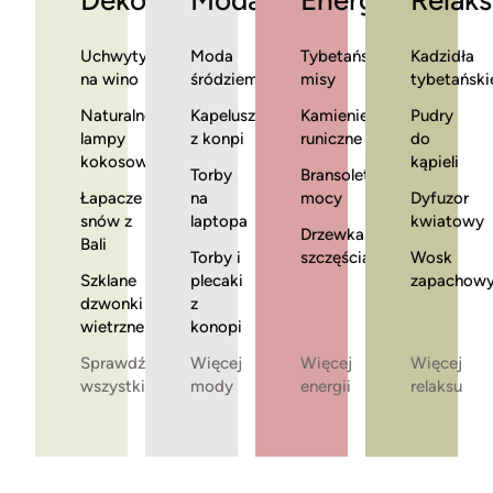
Dekoracje
Moda
Energia
Relaks
Uchwyty
Moda
Tybetańskie
Kadzidła
na wino
śródziemnomorska
misy
tybetański
Naturalne
Kapelusze
Kamienie
Pudry
lampy
z konpi
runiczne
do
kokosowe
kąpieli
Torby
Bransoletki
Łapacze
na
mocy
Dyfuzor
snów z
laptopa
kwiatowy
Drzewka
Bali
Torby i
szczęścia
Wosk
Szklane
plecaki
zapachow
dzwonki
z
wietrzne
konopi
Sprawdź
Więcej
Więcej
Więcej
wszystkie
mody
energii
relaksu