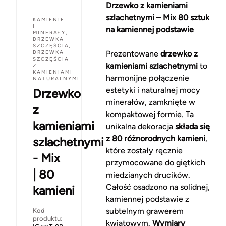
Drzewko z kamieniami
szlachetnymi – Mix 80 sztuk
KAMIENIE
I
na kamiennej podstawie
MINERAŁY
,
DRZEWKA
SZCZĘŚCIA
,
DRZEWKA
Prezentowane
drzewko z
SZCZĘŚCIA
kamieniami szlachetnymi
to
Z
KAMIENIAMI
harmonijne połączenie
NATURALNYMI
estetyki i naturalnej mocy
Drzewko
minerałów, zamknięte w
z
kompaktowej formie. Ta
kamieniami
unikalna dekoracja
składa się
z 80 różnorodnych kamieni
,
szlachetnymi
które zostały ręcznie
- Mix
przymocowane do giętkich
| 80
miedzianych drucików.
Całość osadzono na solidnej,
kamieni
kamiennej podstawie z
subtelnym grawerem
Kod
produktu:
kwiatowym.
Wymiary