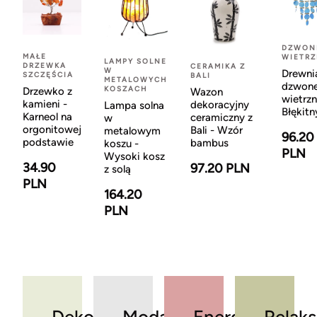
DZWON
MAŁE
WIETR
LAMPY SOLNE
DRZEWKA
CERAMIKA Z
W
Drewni
SZCZĘŚCIA
BALI
METALOWYCH
dzwon
KOSZACH
Drzewko z
Wazon
wietrzn
kamieni -
dekoracyjny
Lampa solna
Błękitn
Karneol na
ceramiczny z
w
orgonitowej
Bali - Wzór
metalowym
96.20
podstawie
bambus
koszu -
PLN
Wysoki kosz
34.90
97.20 PLN
z solą
PLN
164.20
PLN