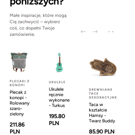
poniższych?
Małe inspiracje, które mogą
Cię zachwycić – wybierz
coś, co dopełni Twoje
zamówienie.
PLECAKI Z
UKULELE
KONOPI
Ukulele
DREWNIANE
Plecak z
TACE
ręcznie
konopi -
DEKORACYJNE
wykonane
Rolowany
Taca w
- Turkus
szaro-
kształcie
zielony
Hamsy -
195.80
Twarz Buddy
PLN
211.86
PLN
85.90 PLN