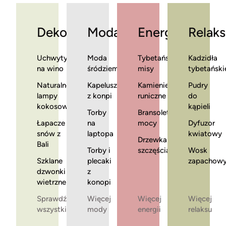
Dekoracje
Moda
Energia
Relaks
Uchwyty
Moda
Tybetańskie
Kadzidła
na wino
śródziemnomorska
misy
tybetański
Naturalne
Kapelusze
Kamienie
Pudry
lampy
z konpi
runiczne
do
kokosowe
kąpieli
Torby
Bransoletki
Łapacze
na
mocy
Dyfuzor
snów z
laptopa
kwiatowy
Drzewka
Bali
Torby i
szczęścia
Wosk
Szklane
plecaki
zapachow
dzwonki
z
wietrzne
konopi
Sprawdź
Więcej
Więcej
Więcej
wszystkie
mody
energii
relaksu