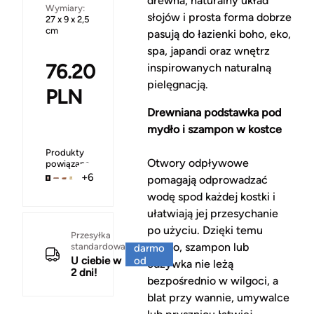
drewna, naturalny układ
Wymiary:
słojów i prosta forma dobrze
27 x 9 x 2,5
cm
pasują do łazienki boho, eko,
spa, japandi oraz wnętrz
76.20
inspirowanych naturalną
pielęgnacją.
PLN
Drewniana podstawka pod
mydło i szampon w kostce
Produkty
Otwory odpływowe
powiązane
+6
pomagają odprowadzać
wodę spod każdej kostki i
ułatwiają jej przesychanie
po użyciu. Dzięki temu
Za
Przesyłka
mydło, szampon lub
standardowa
darmo
U ciebie w
od
odżywka nie leżą
2 dni!
150 zł
bezpośrednio w wilgoci, a
blat przy wannie, umywalce