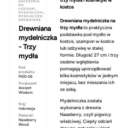
trzy mydła i kosmetyki w
AKCESORIA
DO
kostce
ŁAZIENKI
,
MYDELNICZKI
,
MYDELNICZKI
DREWNIANE
Drewniana mydelniczka na
Drewniana
trzy mydła
to praktyczna
podstawka pod mydło w
mydelniczka
kostce, szampon w kostce
- Trzy
lub odżywkę w stałej
mydła
formie. Długość 27 cm i trzy
osobne wgłębienia
Kod
pomagają uporządkować
produktu:
kilka kosmetyków w jednym
MSD-06
miejscu, bez mieszania ich
Producent:
Ancient
ze sobą.
Wisdom
Mydelniczka została
Kraj:
wykonana z drewna
Indonezja
Naseberry, czyli pigwicy
Materiał:
Naseberry
właściwej. Ciepły odcień
Wood