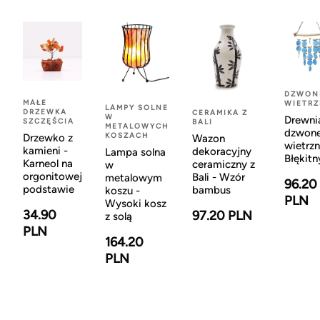
DZWON
MAŁE
WIETR
LAMPY SOLNE
DRZEWKA
CERAMIKA Z
W
Drewni
SZCZĘŚCIA
BALI
METALOWYCH
dzwon
KOSZACH
Drzewko z
Wazon
wietrzn
kamieni -
dekoracyjny
Lampa solna
Błękitn
Karneol na
ceramiczny z
w
orgonitowej
Bali - Wzór
metalowym
96.20
podstawie
bambus
koszu -
PLN
Wysoki kosz
34.90
97.20 PLN
z solą
PLN
164.20
PLN