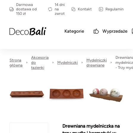
Darmowa
14 dni
dostawa od
na
Kontakt
Regulamin
150 zł
zwrot
Kategorie
Wyprzedaże
Akcesoria
Drewnian
Strona
Mydelniczki
do
Mydelniczki
mydelnic
główna
drewniane
łazienki
- Trzy my
Drewniana mydelniczka na