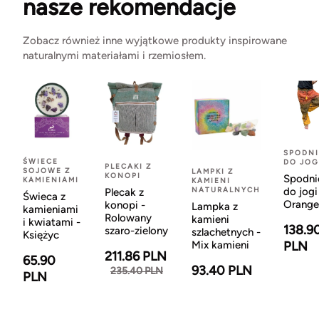
nasze rekomendacje
Zobacz również inne wyjątkowe produkty inspirowane
naturalnymi materiałami i rzemiosłem.
SPODNI
ŚWIECE
DO JOG
PLECAKI Z
SOJOWE Z
LAMPKI Z
KONOPI
Spodni
KAMIENIAMI
KAMIENI
NATURALNYCH
do jogi
Plecak z
Świeca z
Orange
konopi -
Lampka z
kamieniami
Rolowany
kamieni
i kwiatami -
138.9
szaro-zielony
szlachetnych -
Księżyc
Mix kamieni
PLN
211.86 PLN
65.90
93.40 PLN
235.40 PLN
PLN