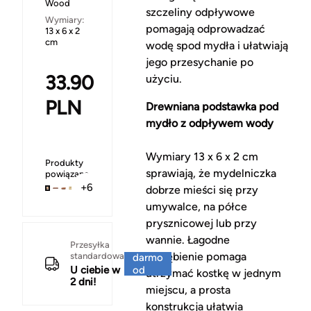
Wood
szczeliny odpływowe
Wymiary:
pomagają odprowadzać
13 x 6 x 2
cm
wodę spod mydła i ułatwiają
jego przesychanie po
33.90
użyciu.
PLN
Drewniana podstawka pod
mydło z odpływem wody
Wymiary 13 x 6 x 2 cm
Produkty
sprawiają, że mydelniczka
powiązane
+6
dobrze mieści się przy
umywalce, na półce
prysznicowej lub przy
wannie. Łagodne
Za
Przesyłka
zagłębienie pomaga
standardowa
darmo
U ciebie w
od
utrzymać kostkę w jednym
2 dni!
150 zł
miejscu, a prosta
konstrukcja ułatwia