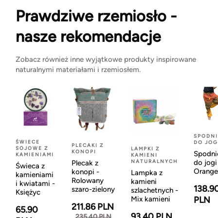
Prawdziwe rzemiosło -
nasze rekomendacje
Zobacz również inne wyjątkowe produkty inspirowane
naturalnymi materiałami i rzemiosłem.
SPODNI
ŚWIECE
DO JOG
PLECAKI Z
SOJOWE Z
LAMPKI Z
KONOPI
Spodni
KAMIENIAMI
KAMIENI
NATURALNYCH
do jogi
Plecak z
Świeca z
Orange
konopi -
Lampka z
kamieniami
Rolowany
kamieni
i kwiatami -
138.9
szaro-zielony
szlachetnych -
Księżyc
Mix kamieni
PLN
211.86 PLN
65.90
93.40 PLN
235.40 PLN