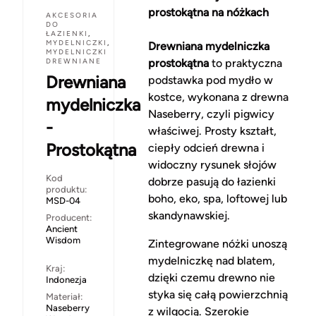
prostokątna na nóżkach
AKCESORIA
DO
ŁAZIENKI
,
MYDELNICZKI
,
Drewniana mydelniczka
MYDELNICZKI
DREWNIANE
prostokątna
to praktyczna
Drewniana
podstawka pod mydło w
kostce, wykonana z drewna
mydelniczka
Naseberry, czyli pigwicy
-
właściwej. Prosty kształt,
Prostokątna
ciepły odcień drewna i
widoczny rysunek słojów
Kod
dobrze pasują do łazienki
produktu:
boho, eko, spa, loftowej lub
MSD-04
skandynawskiej.
Producent:
Ancient
Wisdom
Zintegrowane nóżki unoszą
mydelniczkę nad blatem,
Kraj:
dzięki czemu drewno nie
Indonezja
styka się całą powierzchnią
Materiał:
Naseberry
z wilgocią. Szerokie