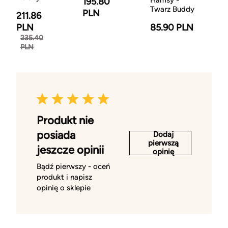
Hamsy -
195.80
Twarz Buddy
PLN
211.86
PLN
85.90 PLN
235.40
PLN
Produkt nie
posiada
Dodaj
pierwszą
jeszcze opinii
opinię
Bądź pierwszy - oceń
produkt i napisz
opinię o sklepie