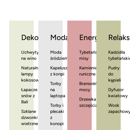
Dekoracje
Moda
Energia
Relaks
Uchwyty
Moda
Tybetańskie
Kadzidła
na wino
śródziemnomorska
misy
tybetański
Naturalne
Kapelusze
Kamienie
Pudry
lampy
z konpi
runiczne
do
kokosowe
kąpieli
Torby
Bransoletki
Łapacze
na
mocy
Dyfuzor
snów z
laptopa
kwiatowy
Drzewka
Bali
Torby i
szczęścia
Wosk
Szklane
plecaki
zapachow
dzwonki
z
wietrzne
konopi