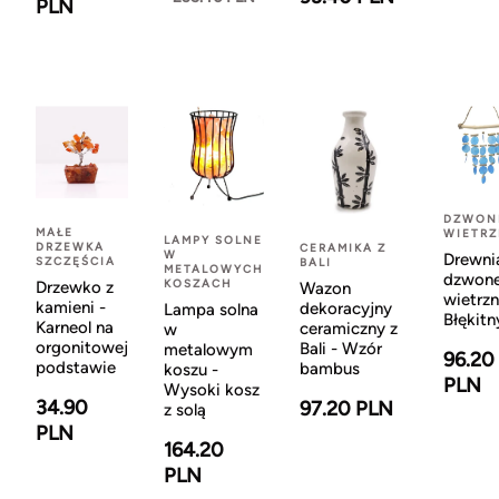
PLN
DZWON
MAŁE
WIETR
LAMPY SOLNE
DRZEWKA
CERAMIKA Z
W
Drewni
SZCZĘŚCIA
BALI
METALOWYCH
dzwon
KOSZACH
Drzewko z
Wazon
wietrzn
kamieni -
dekoracyjny
Lampa solna
Błękitn
Karneol na
ceramiczny z
w
orgonitowej
Bali - Wzór
metalowym
96.20
podstawie
bambus
koszu -
PLN
Wysoki kosz
34.90
97.20 PLN
z solą
PLN
164.20
PLN