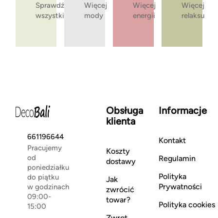
Sprawdź
Więcej
Więcej
Więcej
wszystkie
mody
energii
relaksu
Obsługa
Informacje
klienta
661196644
Kontakt
Pracujemy
Koszty
od
Regulamin
dostawy
poniedziałku
Polityka
do piątku
Jak
Prywatności
w godzinach
zwrócić
09:00-
towar?
Polityka cookies
15:00
Zwrot