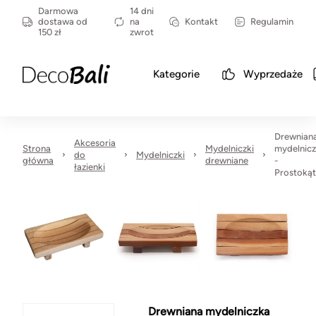
Darmowa
14 dni
dostawa od
na
Kontakt
Regulamin
150 zł
zwrot
Kategorie
Wyprzedaże
Drewnian
Akcesoria
Strona
Mydelniczki
mydelnic
do
Mydelniczki
główna
drewniane
-
łazienki
Prostoką
Drewniana mydelniczka