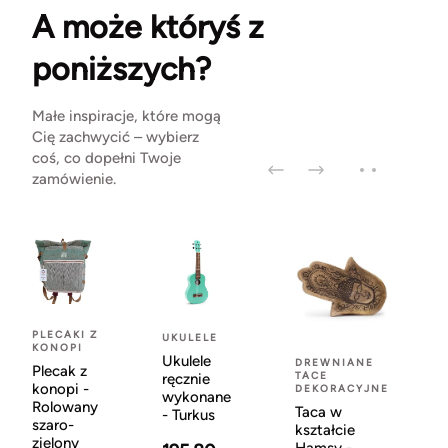
A może któryś z
poniższych?
Małe inspiracje, które mogą
Cię zachwycić – wybierz
coś, co dopełni Twoje
zamówienie.
PLECAKI Z
UKULELE
KONOPI
Ukulele
DREWNIANE
Plecak z
TACE
ręcznie
konopi -
DEKORACYJNE
wykonane
Rolowany
Taca w
- Turkus
szaro-
kształcie
zielony