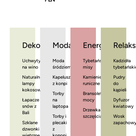
Dekoracje
Moda
Energia
Relaks
Uchwyty
Moda
Tybetańskie
Kadzidła
na wino
śródziemnomorska
misy
tybetański
Naturalne
Kapelusze
Kamienie
Pudry
lampy
z konpi
runiczne
do
kokosowe
kąpieli
Torby
Bransoletki
Łapacze
na
mocy
Dyfuzor
snów z
laptopa
kwiatowy
Drzewka
Bali
Torby i
szczęścia
Wosk
Szklane
plecaki
zapachow
dzwonki
z
wietrzne
konopi