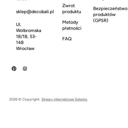
Zwrot
Bezpieczeństwo
sklep@decobali.pl
produktu
produktów
(GPSR)
Metody
Ul.
płatności
Wolbromska
18/1B, 53-
FAQ
148
Wrocław
2026 © Copyright.
Sklepy internetowe Selesto