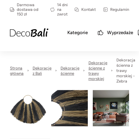
Darmowa
14 dni
dostawa od
na
Kontakt
Regulamin
150 zł
zwrot
Kategorie
Wyprzedaże
Dekoracja
Dekoracje
ścienna z
Strona
Dekoracje
Dekoracje
ścienne z
trawy
główna
z Bali
ścienne
trawy
morskiej -
morskiej
Zebra