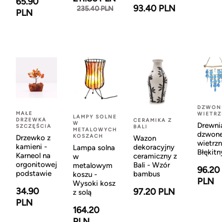
65.90
93.40 PLN
235.40 PLN
PLN
DZWON
MAŁE
WIETR
LAMPY SOLNE
DRZEWKA
CERAMIKA Z
W
Drewni
SZCZĘŚCIA
BALI
METALOWYCH
dzwon
KOSZACH
Drzewko z
Wazon
wietrzn
kamieni -
dekoracyjny
Lampa solna
Błękitn
Karneol na
ceramiczny z
w
orgonitowej
Bali - Wzór
metalowym
96.20
podstawie
bambus
koszu -
PLN
Wysoki kosz
34.90
97.20 PLN
z solą
PLN
164.20
PLN