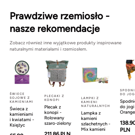
Prawdziwe rzemiosło -
nasze rekomendacje
Zobacz również inne wyjątkowe produkty inspirowane
naturalnymi materiałami i rzemiosłem.
SPODNI
ŚWIECE
DO JOG
PLECAKI Z
SOJOWE Z
LAMPKI Z
KONOPI
Spodni
KAMIENIAMI
KAMIENI
NATURALNYCH
do jogi
Plecak z
Świeca z
Orange
konopi -
Lampka z
kamieniami
Rolowany
kamieni
i kwiatami -
138.9
szaro-zielony
szlachetnych -
Księżyc
Mix kamieni
PLN
211.86 PLN