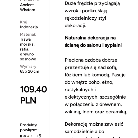
Duże frędzle przyciągają
Ancient
Wisdom
wzrok i podkreślają
rękodzielniczy styl
Kraj:
dekoracji.
Indonezja
Materiał:
Naturalna dekoracja na
Trawa
morska,
ścianę do salonu i sypialni
rafia,
drewno
sosnowe
Pleciona ozdoba dobrze
Wymiary:
prezentuje się nad sofą,
65 x 20 cm
łóżkiem lub komodą. Pasuje
do wnętrz boho, etno,
109.40
rustykalnych i
eklektycznych, szczególnie
PLN
w połączeniu z drewnem,
wikliną, lnem oraz ceramiką.
Dekorację można zawiesić
Produkty
powiązane
samodzielnie albo
+5