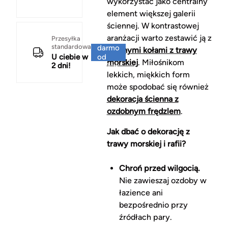
wykorzystać jako centralny
element większej galerii
ściennej. W kontrastowej
aranżacji warto zestawić ją z
Za
Przesyłka
standardowa
darmo
czarnymi kołami z trawy
U ciebie w
od
morskiej
. Miłośnikom
2 dni!
150 zł
lekkich, miękkich form
może spodobać się również
dekoracja ścienna z
ozdobnym frędzlem
.
Jak dbać o dekorację z
trawy morskiej i rafii?
Chroń przed wilgocią.
Nie zawieszaj ozdoby w
łazience ani
bezpośrednio przy
źródłach pary.