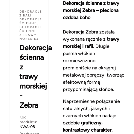
Dekoracja ścienna z trawy
morskiej Zebra – pleciona
DEKORACJE
Z BALI
,
ozdoba boho
DEKORACJE
ŚCIENNE
,
DEKORACJE
ŚCIENNE
Dekoracja Zebra została
Z TRAWY
wykonana ręcznie z
trawy
MORSKIEJ
Dekoracja
morskiej i rafii
. Długie
pasma włókien
ścienna
rozmieszczono
z
promieniście na okrągłej
trawy
metalowej obręczy, tworząc
efektowną formę
morskiej
przypominającą słońce.
-
Naprzemienne połączenie
Zebra
naturalnych, jasnych i
czarnych włókien nadaje
Kod
produktu:
ozdobie
graficzny,
NWA-08
kontrastowy charakter
.
Producent: