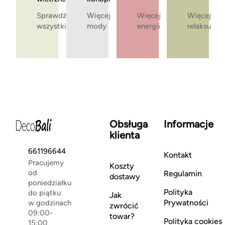
Sprawdź
Więcej
Więcej
Więcej
wszystkie
mody
energii
relaksu
Obsługa
Informacje
klienta
661196644
Kontakt
Pracujemy
Koszty
od
Regulamin
dostawy
poniedziałku
Polityka
do piątku
Jak
Prywatności
w godzinach
zwrócić
09:00-
towar?
Polityka cookies
15:00