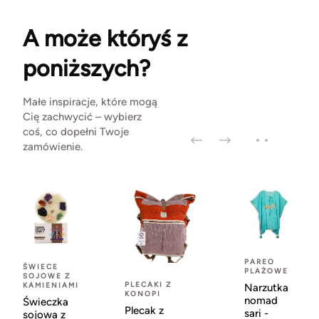
A może któryś z
poniższych?
Małe inspiracje, które mogą
Cię zachwycić – wybierz
coś, co dopełni Twoje
zamówienie.
PAREO
ŚWIECE
PLAŻOWE
SOJOWE Z
PLECAKI Z
KAMIENIAMI
Narzutka
KONOPI
nomad
Świeczka
Plecak z
sari -
sojowa z