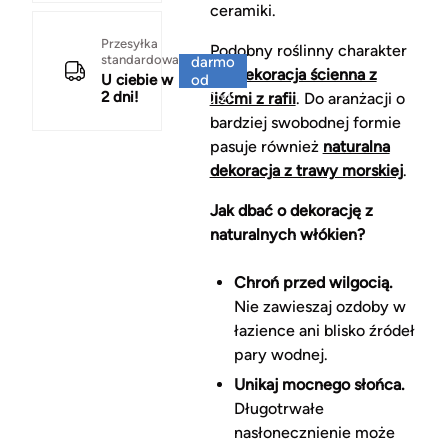
ceramiki.
Za
Przesyłka
Podobny roślinny charakter
standardowa
darmo
ma
dekoracja ścienna z
U ciebie w
od
2 dni!
150 zł
liśćmi z rafii
. Do aranżacji o
bardziej swobodnej formie
pasuje również
naturalna
dekoracja z trawy morskiej
.
Jak dbać o dekorację z
naturalnych włókien?
Chroń przed wilgocią.
Nie zawieszaj ozdoby w
łazience ani blisko źródeł
pary wodnej.
Unikaj mocnego słońca.
Długotrwałe
nasłonecznienie może