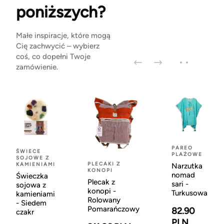
poniższych?
Małe inspiracje, które mogą
Cię zachwycić – wybierz
coś, co dopełni Twoje
zamówienie.
PAREO
ŚWIECE
PLAŻOWE
SOJOWE Z
PLECAKI Z
KAMIENIAMI
Narzutka
KONOPI
nomad
Świeczka
Plecak z
sari -
sojowa z
konopi -
Turkusowa
kamieniami
Rolowany
- Siedem
Pomarańczowy
82.90
czakr
PLN