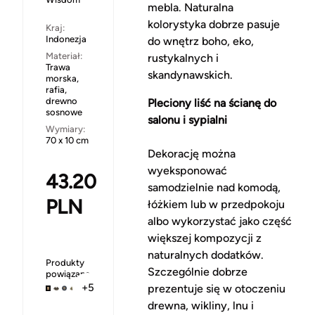
mebla. Naturalna
kolorystyka dobrze pasuje
Kraj:
Indonezja
do wnętrz boho, eko,
Materiał:
rustykalnych i
Trawa
skandynawskich.
morska,
rafia,
drewno
Pleciony liść na ścianę do
sosnowe
salonu i sypialni
Wymiary:
70 x 10 cm
Dekorację można
wyeksponować
43.20
samodzielnie nad komodą,
PLN
łóżkiem lub w przedpokoju
albo wykorzystać jako część
większej kompozycji z
naturalnych dodatków.
Produkty
Szczególnie dobrze
powiązane
+5
prezentuje się w otoczeniu
drewna, wikliny, lnu i