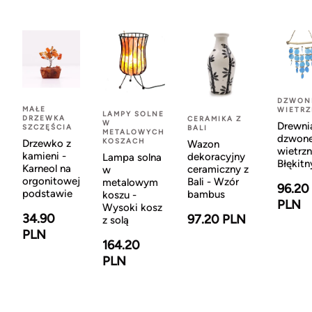
DZWON
MAŁE
WIETR
LAMPY SOLNE
DRZEWKA
CERAMIKA Z
W
Drewni
SZCZĘŚCIA
BALI
METALOWYCH
dzwon
KOSZACH
Drzewko z
Wazon
wietrzn
kamieni -
dekoracyjny
Lampa solna
Błękitn
Karneol na
ceramiczny z
w
orgonitowej
Bali - Wzór
metalowym
96.20
podstawie
bambus
koszu -
PLN
Wysoki kosz
34.90
97.20 PLN
z solą
PLN
164.20
PLN