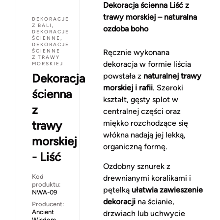
Dekoracja ścienna Liść z
trawy morskiej – naturalna
DEKORACJE
Z BALI
,
ozdoba boho
DEKORACJE
ŚCIENNE
,
DEKORACJE
ŚCIENNE
Ręcznie wykonana
Z TRAWY
dekoracja w formie liścia
MORSKIEJ
Dekoracja
powstała z
naturalnej trawy
morskiej i rafii
. Szeroki
ścienna
kształt, gęsty splot w
z
centralnej części oraz
trawy
miękko rozchodzące się
włókna nadają jej lekką,
morskiej
organiczną formę.
- Liść
Ozdobny sznurek z
Kod
drewnianymi koralikami i
produktu:
pętelką
ułatwia zawieszenie
NWA-09
dekoracji
na ścianie,
Producent:
Ancient
drzwiach lub uchwycie
Wisdom