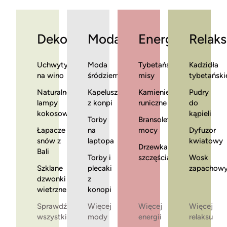
Dekoracje
Moda
Energia
Relaks
Uchwyty
Moda
Tybetańskie
Kadzidła
na wino
śródziemnomorska
misy
tybetański
Naturalne
Kapelusze
Kamienie
Pudry
lampy
z konpi
runiczne
do
kokosowe
kąpieli
Torby
Bransoletki
Łapacze
na
mocy
Dyfuzor
snów z
laptopa
kwiatowy
Drzewka
Bali
Torby i
szczęścia
Wosk
Szklane
plecaki
zapachow
dzwonki
z
wietrzne
konopi
Sprawdź
Więcej
Więcej
Więcej
wszystkie
mody
energii
relaksu