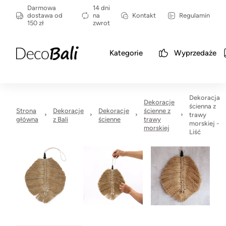
Darmowa
14 dni
dostawa od
na
Kontakt
Regulamin
150 zł
zwrot
Kategorie
Wyprzedaże
Dekoracja
Dekoracje
ścienna z
Strona
Dekoracje
Dekoracje
ścienne z
trawy
główna
z Bali
ścienne
trawy
morskiej -
morskiej
Liść