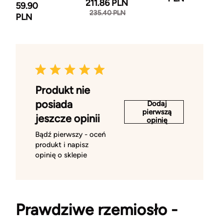
211.86 PLN
59.90
235.40 PLN
PLN
Produkt nie
posiada
Dodaj
pierwszą
jeszcze opinii
opinię
Bądź pierwszy - oceń
produkt i napisz
opinię o sklepie
Prawdziwe rzemiosło -