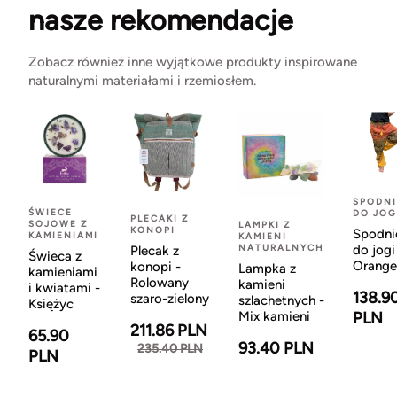
nasze rekomendacje
Zobacz również inne wyjątkowe produkty inspirowane
naturalnymi materiałami i rzemiosłem.
SPODNI
ŚWIECE
DO JOG
PLECAKI Z
SOJOWE Z
LAMPKI Z
KONOPI
Spodni
KAMIENIAMI
KAMIENI
NATURALNYCH
do jogi
Plecak z
Świeca z
Orange
konopi -
Lampka z
kamieniami
Rolowany
kamieni
i kwiatami -
138.9
szaro-zielony
szlachetnych -
Księżyc
Mix kamieni
PLN
211.86 PLN
65.90
93.40 PLN
235.40 PLN
PLN