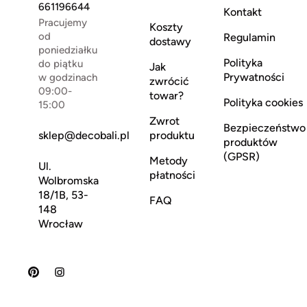
661196644
Kontakt
Pracujemy
Koszty
od
Regulamin
dostawy
poniedziałku
Polityka
do piątku
Jak
Prywatności
w godzinach
zwrócić
09:00-
towar?
Polityka cookies
15:00
Zwrot
Bezpieczeństwo
sklep@decobali.pl
produktu
produktów
(GPSR)
Metody
Ul.
płatności
Wolbromska
18/1B, 53-
FAQ
148
Wrocław