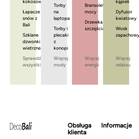
kokosowe
kąpieli
Torby
Bransoletki
Łapacze
na
mocy
Dyfuzor
snów z
laptopa
kwiatowy
Drzewka
Bali
Torby i
szczęścia
Wosk
Szklane
plecaki
zapachow
dzwonki
z
wietrzne
konopi
Sprawdź
Więcej
Więcej
Więcej
wszystkie
mody
energii
relaksu
Obsługa
Informacje
klienta