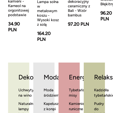
kamieni -
dekoracyjny
Lampa solna
Błękitn
Karneol na
ceramiczny z
w
orgonitowej
Bali - Wzór
metalowym
96.20
podstawie
bambus
koszu -
PLN
Wysoki kosz
34.90
97.20 PLN
z solą
PLN
164.20
PLN
Dekoracje
Moda
Energia
Relaks
Uchwyty
Moda
Tybetańskie
Kadzidła
na wino
śródziemnomorska
misy
tybetański
Naturalne
Kapelusze
Kamienie
Pudry
lampy
z konpi
runiczne
do