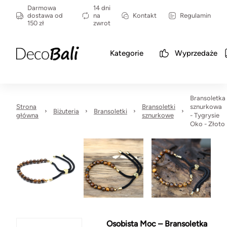
Darmowa
14 dni
dostawa od
na
Kontakt
Regulamin
150 zł
zwrot
Kategorie
Wyprzedaże
Bransoletka
Strona
Bransoletki
sznurkowa
Biżuteria
Bransoletki
główna
sznurkowe
- Tygrysie
Oko - Złoto
Osobista Moc – Bransoletka