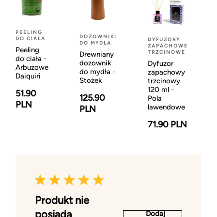
PEELING
DOZOWNIKI
DO CIAŁA
DYFUZORY
DO MYDŁA
ZAPACHOWE
Peeling
TRZCINOWE
Drewniany
do ciała -
dozownik
Dyfuzor
Arbuzowe
do mydła -
zapachowy
Daiquiri
Stożek
trzcinowy
120 ml -
51.90
125.90
Pola
PLN
lawendowe
PLN
71.90 PLN
Produkt nie
posiada
Dodaj