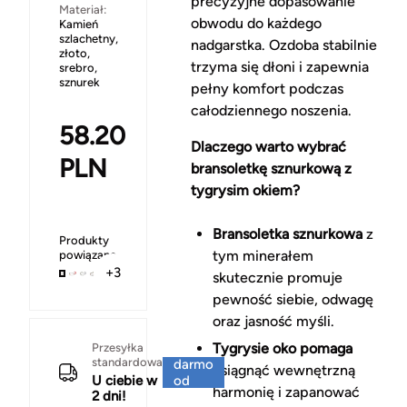
precyzyjne dopasowanie
Materiał:
obwodu do każdego
Kamień
szlachetny,
nadgarstka. Ozdoba stabilnie
złoto,
trzyma się dłoni i zapewnia
srebro,
sznurek
pełny komfort podczas
całodziennego noszenia.
58.20
Dlaczego warto wybrać
PLN
bransoletkę sznurkową z
tygrysim okiem?
Bransoletka sznurkowa
z
Produkty
tym minerałem
powiązane
+3
skutecznie promuje
pewność siebie, odwagę
oraz jasność myśli.
Za
Tygrysie oko pomaga
Przesyłka
standardowa
darmo
osiągnąć wewnętrzną
U ciebie w
od
harmonię i zapanować
2 dni!
150 zł