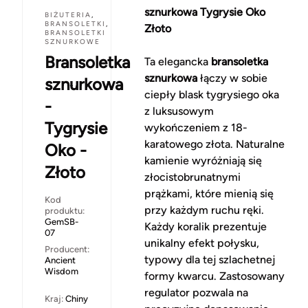
sznurkowa Tygrysie Oko
BIŻUTERIA
,
BRANSOLETKI
,
Złoto
BRANSOLETKI
SZNURKOWE
Bransoletka
Ta elegancka
bransoletka
sznurkowa
łączy w sobie
sznurkowa
ciepły blask tygrysiego oka
-
z luksusowym
Tygrysie
wykończeniem z 18-
karatowego złota. Naturalne
Oko -
kamienie wyróżniają się
Złoto
złocistobrunatnymi
prążkami, które mienią się
Kod
przy każdym ruchu ręki.
produktu:
GemSB-
Każdy koralik prezentuje
07
unikalny efekt połysku,
Producent:
typowy dla tej szlachetnej
Ancient
Wisdom
formy kwarcu. Zastosowany
regulator pozwala na
Kraj:
Chiny