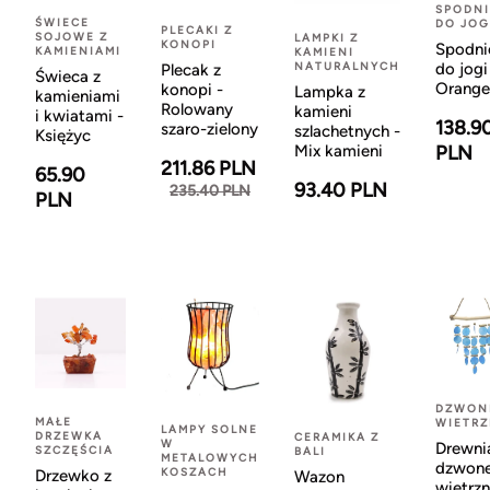
SPODNI
ŚWIECE
DO JOG
PLECAKI Z
SOJOWE Z
LAMPKI Z
KONOPI
Spodni
KAMIENIAMI
KAMIENI
NATURALNYCH
do jogi
Plecak z
Świeca z
Orange
konopi -
Lampka z
kamieniami
Rolowany
kamieni
i kwiatami -
138.9
szaro-zielony
szlachetnych -
Księżyc
Mix kamieni
PLN
211.86 PLN
65.90
93.40 PLN
235.40 PLN
PLN
DZWON
MAŁE
WIETR
LAMPY SOLNE
DRZEWKA
CERAMIKA Z
W
Drewni
SZCZĘŚCIA
BALI
METALOWYCH
dzwon
KOSZACH
Drzewko z
Wazon
wietrzn