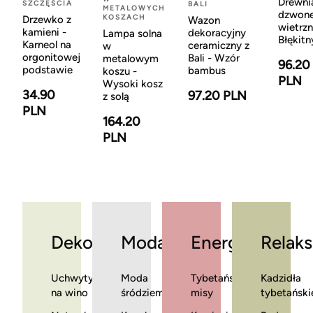
Drewni
SZCZĘŚCIA
BALI
METALOWYCH
dzwon
KOSZACH
Drzewko z
Wazon
wietrzn
kamieni -
dekoracyjny
Lampa solna
Błękitn
Karneol na
ceramiczny z
w
orgonitowej
Bali - Wzór
metalowym
96.20
podstawie
bambus
koszu -
PLN
Wysoki kosz
34.90
97.20 PLN
z solą
PLN
164.20
PLN
Dekoracje
Moda
Energia
Relaks
Uchwyty
Moda
Tybetańskie
Kadzidła
na wino
śródziemnomorska
misy
tybetański