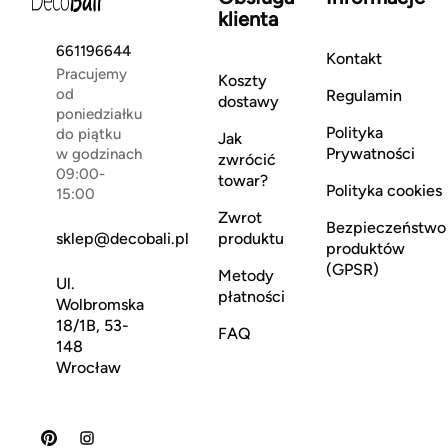
klienta
661196644
Kontakt
Pracujemy
Koszty
od
Regulamin
dostawy
poniedziałku
Polityka
do piątku
Jak
Prywatności
w godzinach
zwrócić
09:00-
towar?
Polityka cookies
15:00
Zwrot
Bezpieczeństwo
sklep@decobali.pl
produktu
produktów
(GPSR)
Metody
Ul.
płatności
Wolbromska
18/1B, 53-
FAQ
148
Wrocław