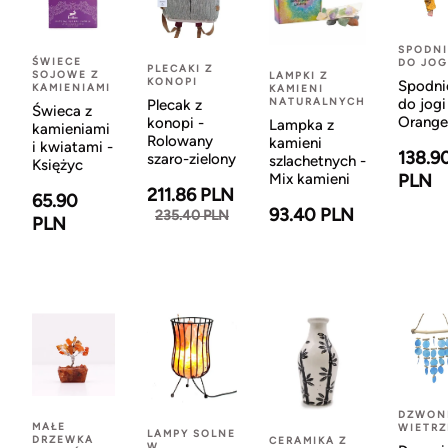
SPODNI
ŚWIECE
DO JOG
PLECAKI Z
SOJOWE Z
LAMPKI Z
KONOPI
Spodni
KAMIENIAMI
KAMIENI
NATURALNYCH
do jogi
Plecak z
Świeca z
Orange
konopi -
Lampka z
kamieniami
Rolowany
kamieni
i kwiatami -
138.9
szaro-zielony
szlachetnych -
Księżyc
Mix kamieni
PLN
211.86 PLN
65.90
93.40 PLN
235.40 PLN
PLN
DZWON
MAŁE
WIETR
LAMPY SOLNE
DRZEWKA
CERAMIKA Z
W