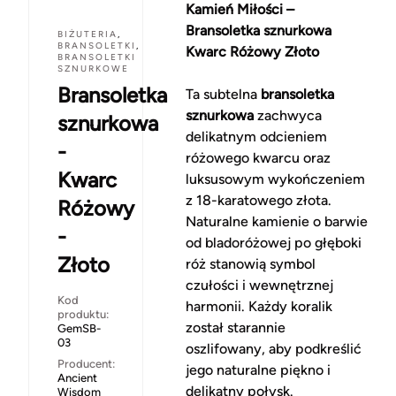
Kamień Miłości –
Bransoletka sznurkowa
BIŻUTERIA
,
BRANSOLETKI
,
Kwarc Różowy Złoto
BRANSOLETKI
SZNURKOWE
Bransoletka
Ta subtelna
bransoletka
sznurkowa
zachwyca
sznurkowa
delikatnym odcieniem
-
różowego kwarcu oraz
Kwarc
luksusowym wykończeniem
z 18-karatowego złota.
Różowy
Naturalne kamienie o barwie
-
od bladoróżowej po głęboki
Złoto
róż stanowią symbol
czułości i wewnętrznej
Kod
harmonii. Każdy koralik
produktu:
został starannie
GemSB-
03
oszlifowany, aby podkreślić
Producent:
jego naturalne piękno i
Ancient
delikatny połysk.
Wisdom