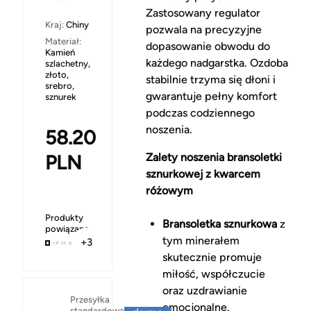
Zastosowany regulator
Kraj:
Chiny
pozwala na precyzyjne
Materiał:
dopasowanie obwodu do
Kamień
każdego nadgarstka. Ozdoba
szlachetny,
złoto,
stabilnie trzyma się dłoni i
srebro,
gwarantuje pełny komfort
sznurek
podczas codziennego
noszenia.
58.20
PLN
Zalety noszenia bransoletki
sznurkowej z kwarcem
różowym
Produkty
Bransoletka sznurkowa
z
powiązane
tym minerałem
+3
skutecznie promuje
miłość, współczucie
oraz uzdrawianie
Za
Przesyłka
emocjonalne.
standardowa