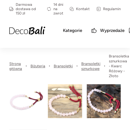
Darmowa
14 dni
dostawa od
na
Kontakt
Regulamin
150 zł
zwrot
Kategorie
Wyprzedaże
Bransoletka
sznurkowa
Strona
Bransoletki
Biżuteria
Bransoletki
- Kwarc
główna
sznurkowe
Różowy -
Złoto