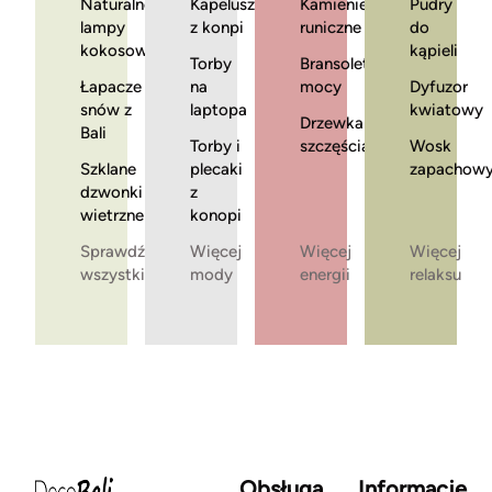
Naturalne
Kapelusze
Kamienie
Pudry
lampy
z konpi
runiczne
do
kokosowe
kąpieli
Torby
Bransoletki
Łapacze
na
mocy
Dyfuzor
snów z
laptopa
kwiatowy
Drzewka
Bali
Torby i
szczęścia
Wosk
Szklane
plecaki
zapachow
dzwonki
z
wietrzne
konopi
Sprawdź
Więcej
Więcej
Więcej
wszystkie
mody
energii
relaksu
Obsługa
Informacje