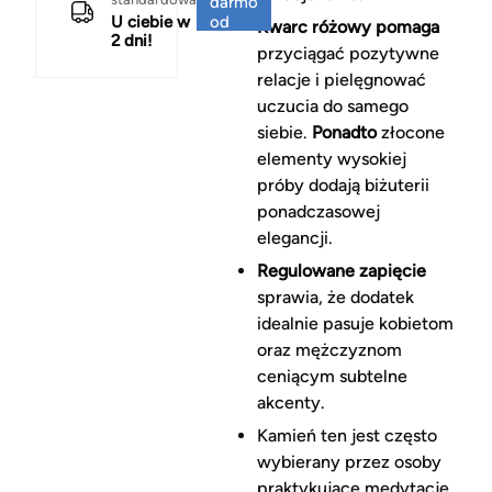
darmo
U ciebie w
od
Kwarc różowy pomaga
2 dni!
150 zł
przyciągać pozytywne
relacje i pielęgnować
uczucia do samego
siebie.
Ponadto
złocone
elementy wysokiej
próby dodają biżuterii
ponadczasowej
elegancji.
Regulowane zapięcie
sprawia, że dodatek
idealnie pasuje kobietom
oraz mężczyznom
ceniącym subtelne
akcenty.
Kamień ten jest często
wybierany przez osoby
praktykujące medytację