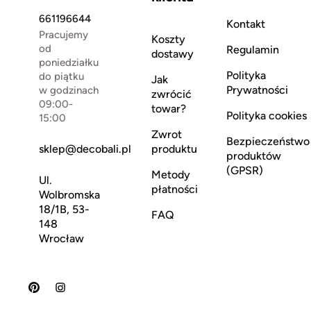
661196644
Kontakt
Pracujemy
Koszty
od
Regulamin
dostawy
poniedziałku
Polityka
do piątku
Jak
Prywatności
w godzinach
zwrócić
09:00-
towar?
Polityka cookies
15:00
Zwrot
Bezpieczeństwo
sklep@decobali.pl
produktu
produktów
(GPSR)
Metody
Ul.
płatności
Wolbromska
18/1B, 53-
FAQ
148
Wrocław