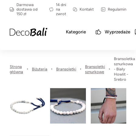
Darmowa
14 dni
dostawa od
na
Kontakt
Regulamin
150 zł
zwrot
Kategorie
Wyprzedaże
Bransoletka
sznurkowa
Strona
Bransoletki
Biżuteria
Bransoletki
- Biały
główna
sznurkowe
Howlit -
Srebro