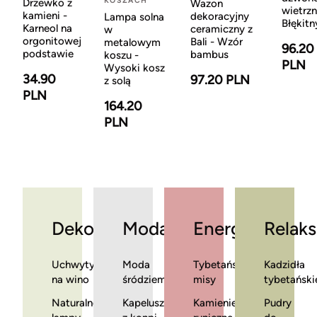
KOSZACH
Drzewko z
Wazon
wietrzn
kamieni -
dekoracyjny
Lampa solna
Błękitn
Karneol na
ceramiczny z
w
orgonitowej
Bali - Wzór
metalowym
96.20
podstawie
bambus
koszu -
PLN
Wysoki kosz
34.90
97.20 PLN
z solą
PLN
164.20
PLN
Dekoracje
Moda
Energia
Relaks
Uchwyty
Moda
Tybetańskie
Kadzidła
na wino
śródziemnomorska
misy
tybetański
Naturalne
Kapelusze
Kamienie
Pudry