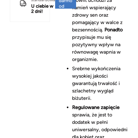
Howlit uchodzi za
darmo
U ciebie w
od
kamień wspierający
2 dni!
150 zł
zdrowy sen oraz
pomagający w walce z
bezsennością.
Ponadto
przypisuje mu się
pozytywny wpływ na
równowagę wapnia w
organizmie.
Srebrne wykończenia
wysokiej jakości
gwarantują trwałość i
szlachetny wygląd
biżuterii.
Regulowane zapięcie
sprawia, że jest to
dodatek w pełni
uniwersalny, odpowiedni
dla kobiet oraz