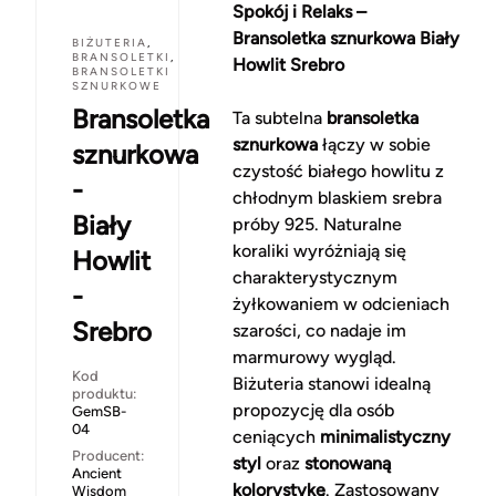
Spokój i Relaks –
Bransoletka sznurkowa Biały
BIŻUTERIA
,
BRANSOLETKI
,
Howlit Srebro
BRANSOLETKI
SZNURKOWE
Bransoletka
Ta subtelna
bransoletka
sznurkowa
łączy w sobie
sznurkowa
czystość białego howlitu z
-
chłodnym blaskiem srebra
Biały
próby 925. Naturalne
koraliki wyróżniają się
Howlit
charakterystycznym
-
żyłkowaniem w odcieniach
Srebro
szarości, co nadaje im
marmurowy wygląd.
Kod
Biżuteria stanowi idealną
produktu:
propozycję dla osób
GemSB-
04
ceniących
minimalistyczny
Producent:
styl
oraz
stonowaną
Ancient
kolorystykę
. Zastosowany
Wisdom