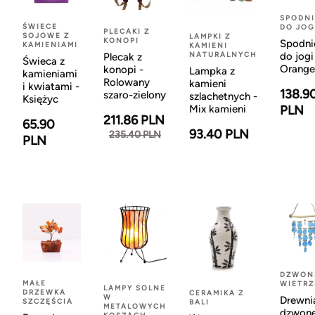
SPODNI
ŚWIECE
DO JOG
PLECAKI Z
SOJOWE Z
LAMPKI Z
KONOPI
Spodni
KAMIENIAMI
KAMIENI
NATURALNYCH
do jogi
Plecak z
Świeca z
Orange
konopi -
Lampka z
kamieniami
Rolowany
kamieni
i kwiatami -
138.9
szaro-zielony
szlachetnych -
Księżyc
Mix kamieni
PLN
211.86 PLN
65.90
93.40 PLN
235.40 PLN
PLN
DZWON
MAŁE
WIETR
LAMPY SOLNE
DRZEWKA
CERAMIKA Z
W
Drewni
SZCZĘŚCIA
BALI
METALOWYCH
dzwon