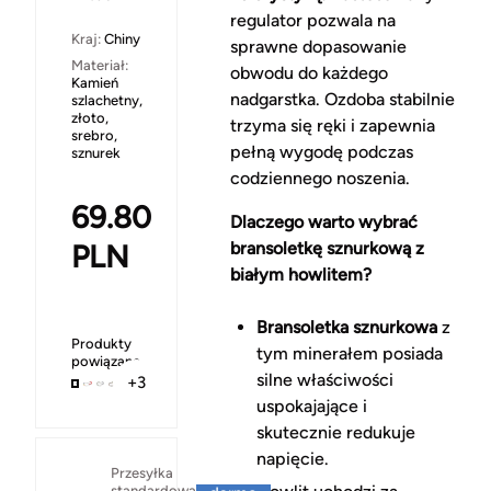
regulator pozwala na
Kraj:
Chiny
sprawne dopasowanie
Materiał:
obwodu do każdego
Kamień
nadgarstka. Ozdoba stabilnie
szlachetny,
złoto,
trzyma się ręki i zapewnia
srebro,
pełną wygodę podczas
sznurek
codziennego noszenia.
69.80
Dlaczego warto wybrać
PLN
bransoletkę sznurkową z
białym howlitem?
Bransoletka sznurkowa
z
Produkty
tym minerałem posiada
powiązane
silne właściwości
+3
uspokajające i
skutecznie redukuje
napięcie.
Za
Przesyłka
standardowa