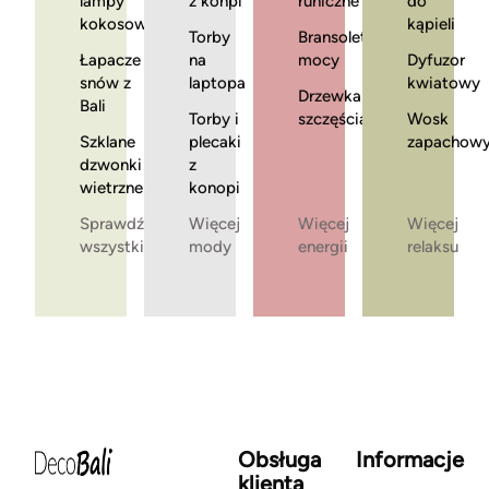
lampy
z konpi
runiczne
do
kokosowe
kąpieli
Torby
Bransoletki
Łapacze
na
mocy
Dyfuzor
snów z
laptopa
kwiatowy
Drzewka
Bali
Torby i
szczęścia
Wosk
Szklane
plecaki
zapachow
dzwonki
z
wietrzne
konopi
Sprawdź
Więcej
Więcej
Więcej
wszystkie
mody
energii
relaksu
Obsługa
Informacje
klienta