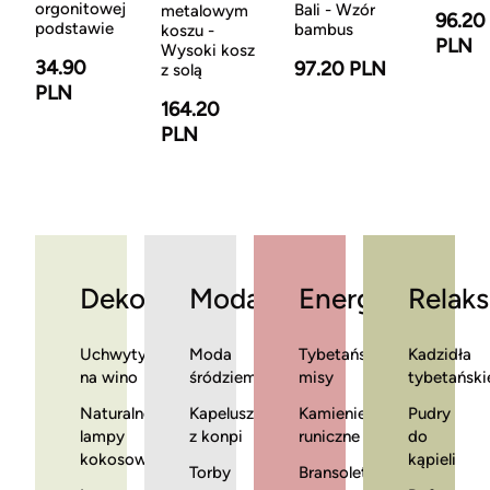
orgonitowej
Bali - Wzór
metalowym
96.20
podstawie
bambus
koszu -
PLN
Wysoki kosz
34.90
97.20 PLN
z solą
PLN
164.20
PLN
Dekoracje
Moda
Energia
Relaks
Uchwyty
Moda
Tybetańskie
Kadzidła
na wino
śródziemnomorska
misy
tybetański
Naturalne
Kapelusze
Kamienie
Pudry
lampy
z konpi
runiczne
do
kokosowe
kąpieli
Torby
Bransoletki