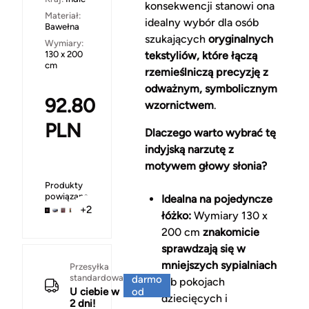
konsekwencji stanowi ona
Materiał:
idealny wybór dla osób
Bawełna
szukających
oryginalnych
Wymiary:
130 x 200
tekstyliów, które łączą
cm
rzemieślniczą precyzję z
odważnym, symbolicznym
92.80
wzornictwem
.
PLN
Dlaczego warto wybrać tę
indyjską narzutę z
motywem głowy słonia?
Produkty
powiązane
Idealna na pojedyncze
+2
łóżko:
Wymiary 130 x
200 cm
znakomicie
sprawdzają się w
mniejszych sypialniach
Za
Przesyłka
standardowa
darmo
lub pokojach
U ciebie w
od
dziecięcych i
2 dni!
150 zł