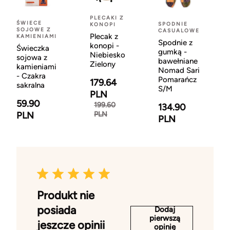
PLECAKI Z
ŚWIECE
SPODNIE
KONOPI
SOJOWE Z
CASUALOWE
Plecak z
KAMIENIAMI
Spodnie z
konopi -
Świeczka
gumką -
Niebiesko
sojowa z
bawełniane
Zielony
kamieniami
Nomad Sari
- Czakra
Pomarańcz
179.64
sakralna
S/M
PLN
59.90
199.60
134.90
PLN
PLN
PLN
Produkt nie
posiada
Dodaj
pierwszą
jeszcze opinii
opinię