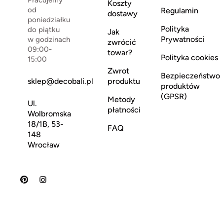
Pracujemy
Koszty
od
Regulamin
dostawy
poniedziałku
Polityka
do piątku
Jak
Prywatności
w godzinach
zwrócić
09:00-
towar?
Polityka cookies
15:00
Zwrot
Bezpieczeństwo
sklep@decobali.pl
produktu
produktów
(GPSR)
Metody
Ul.
płatności
Wolbromska
18/1B, 53-
FAQ
148
Wrocław