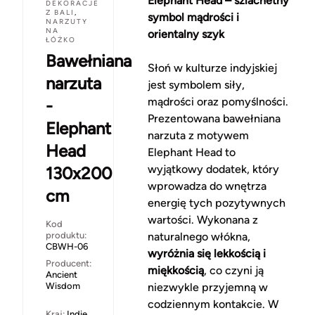
Elephant Head – szlachetny
DEKORACJE
Z BALI
,
symbol mądrości i
NARZUTY
NA
orientalny szyk
ŁÓŻKO
Bawełniana
Słoń w kulturze indyjskiej
narzuta
jest symbolem siły,
mądrości oraz pomyślności.
-
Prezentowana bawełniana
Elephant
narzuta z motywem
Head
Elephant Head to
wyjątkowy dodatek, który
130x200
wprowadza do wnętrza
cm
energię tych pozytywnych
wartości. Wykonana z
Kod
produktu:
naturalnego włókna,
CBWH-06
wyróżnia się lekkością i
Producent:
miękkością
, co czyni ją
Ancient
Wisdom
niezwykle przyjemną w
codziennym kontakcie. W
Kraj:
Indie