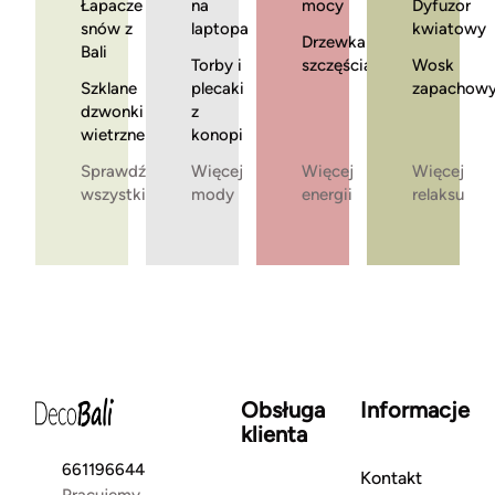
Łapacze
na
mocy
Dyfuzor
snów z
laptopa
kwiatowy
Drzewka
Bali
Torby i
szczęścia
Wosk
Szklane
plecaki
zapachow
dzwonki
z
wietrzne
konopi
Sprawdź
Więcej
Więcej
Więcej
wszystkie
mody
energii
relaksu
Obsługa
Informacje
klienta
661196644
Kontakt