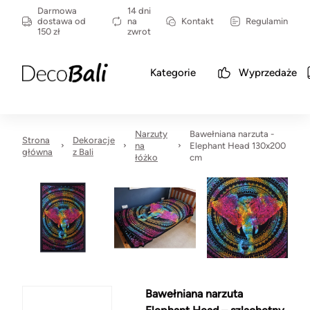
Darmowa
14 dni
dostawa od
na
Kontakt
Regulamin
150 zł
zwrot
Kategorie
Wyprzedaże
Narzuty
Bawełniana narzuta -
Strona
Dekoracje
na
Elephant Head 130x200
główna
z Bali
łóżko
cm
Bawełniana narzuta