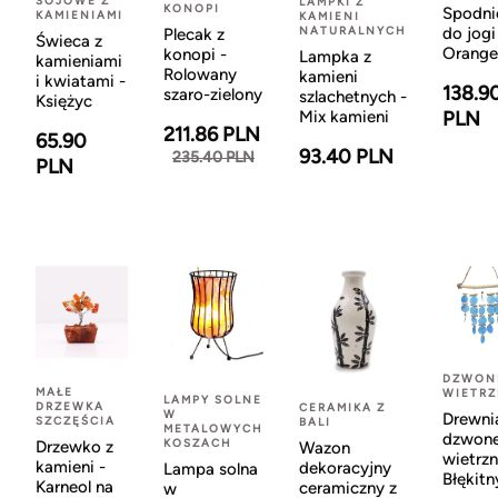
SOJOWE Z
LAMPKI Z
KONOPI
Spodni
KAMIENIAMI
KAMIENI
NATURALNYCH
do jogi
Plecak z
Świeca z
Orange
konopi -
Lampka z
kamieniami
Rolowany
kamieni
i kwiatami -
138.9
szaro-zielony
szlachetnych -
Księżyc
Mix kamieni
PLN
211.86 PLN
65.90
93.40 PLN
235.40 PLN
PLN
DZWON
MAŁE
WIETR
LAMPY SOLNE
DRZEWKA
CERAMIKA Z
W
Drewni
SZCZĘŚCIA
BALI
METALOWYCH
dzwon
KOSZACH
Drzewko z
Wazon
wietrzn
kamieni -
dekoracyjny
Lampa solna
Błękitn
Karneol na
ceramiczny z
w