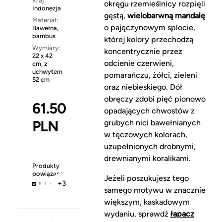
Kraj:
okręgu rzemieślnicy rozpięli
Indonezja
gęstą,
wielobarwną mandalę
Materiał:
o pajęczynowym splocie,
Bawełna,
bambus
której kolory przechodzą
Wymiary:
koncentrycznie przez
22 x 42
odcienie czerwieni,
cm, z
uchwytem
pomarańczu, żółci, zieleni
52 cm
oraz niebieskiego. Dół
obręczy zdobi pięć pionowo
61.50
opadających chwostów z
PLN
grubych nici bawełnianych
w tęczowych kolorach,
uzupełnionych drobnymi,
drewnianymi koralikami.
Produkty
powiązane
Jeżeli poszukujesz tego
+3
samego motywu w znacznie
większym, kaskadowym
wydaniu, sprawdź
łapacz