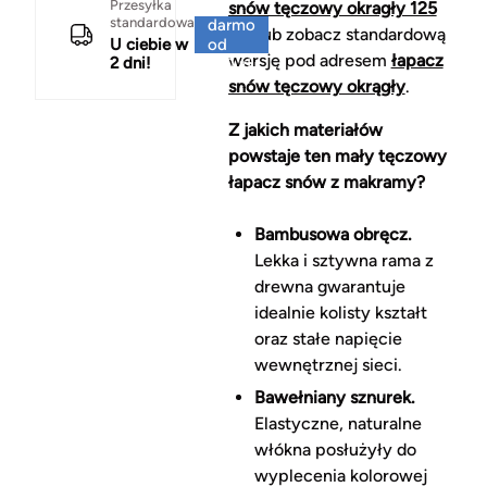
Za
Przesyłka
snów tęczowy okragły 125
standardowa
darmo
cm
lub zobacz standardową
U ciebie w
od
wersję pod adresem
łapacz
2 dni!
150 zł
snów tęczowy okrągły
.
Z jakich materiałów
powstaje ten mały tęczowy
łapacz snów z makramy?
Bambusowa obręcz.
Lekka i sztywna rama z
drewna gwarantuje
idealnie kolisty kształt
oraz stałe napięcie
wewnętrznej sieci.
Bawełniany sznurek.
Elastyczne, naturalne
włókna posłużyły do
wyplecenia kolorowej