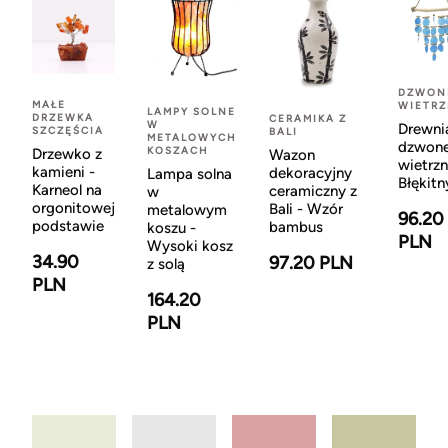
DZWON
MAŁE
WIETR
LAMPY SOLNE
DRZEWKA
CERAMIKA Z
W
Drewni
SZCZĘŚCIA
BALI
METALOWYCH
dzwon
KOSZACH
Drzewko z
Wazon
wietrzn
kamieni -
dekoracyjny
Lampa solna
Błękitn
Karneol na
ceramiczny z
w
orgonitowej
Bali - Wzór
metalowym
96.20
podstawie
bambus
koszu -
PLN
Wysoki kosz
34.90
97.20 PLN
z solą
PLN
164.20
PLN