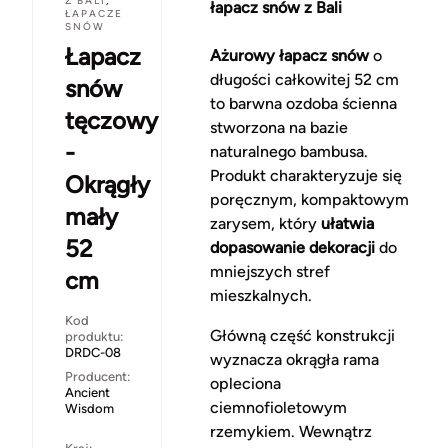
Z BALI
,
łapacz snów z Bali
ŁAPACZE
SNÓW
Łapacz
Ażurowy łapacz snów
o
długości całkowitej 52 cm
snów
to barwna ozdoba ścienna
tęczowy
stworzona na bazie
-
naturalnego bambusa.
Produkt charakteryzuje się
Okrągły
poręcznym, kompaktowym
mały
zarysem, który
ułatwia
52
dopasowanie dekoracji
do
mniejszych stref
cm
mieszkalnych.
Kod
Główną część konstrukcji
produktu:
DRDC-08
wyznacza okrągła rama
Producent:
opleciona
Ancient
ciemnofioletowym
Wisdom
rzemykiem. Wewnątrz