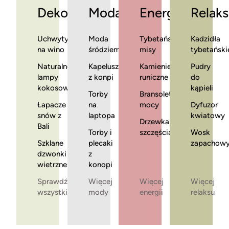
Dekoracje
Moda
Energia
Relaks
Uchwyty
Moda
Tybetańskie
Kadzidła
na wino
śródziemnomorska
misy
tybetański
Naturalne
Kapelusze
Kamienie
Pudry
lampy
z konpi
runiczne
do
kokosowe
kąpieli
Torby
Bransoletki
Łapacze
na
mocy
Dyfuzor
snów z
laptopa
kwiatowy
Drzewka
Bali
Torby i
szczęścia
Wosk
Szklane
plecaki
zapachow
dzwonki
z
wietrzne
konopi
Sprawdź
Więcej
Więcej
Więcej
wszystkie
mody
energii
relaksu