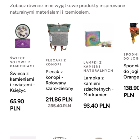
Zobacz również inne wyjątkowe produkty inspirowane
naturalnymi materiałami i rzemiosłem.
SPODNI
ŚWIECE
DO JOG
PLECAKI Z
SOJOWE Z
LAMPKI Z
KONOPI
Spodni
KAMIENIAMI
KAMIENI
NATURALNYCH
do jogi
Plecak z
Świeca z
Orange
konopi -
Lampka z
kamieniami
Rolowany
kamieni
i kwiatami -
138.9
szaro-zielony
szlachetnych -
Księżyc
Mix kamieni
PLN
211.86 PLN
65.90
93.40 PLN
235.40 PLN
PLN