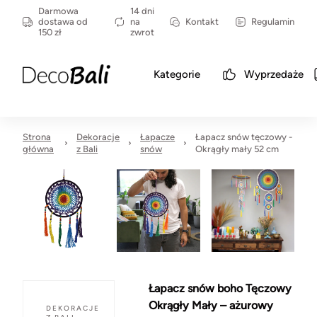
Darmowa
14 dni
dostawa od
na
Kontakt
Regulamin
150 zł
zwrot
Kategorie
Wyprzedaże
Strona
Dekoracje
Łapacze
Łapacz snów tęczowy -
główna
z Bali
snów
Okrągły mały 52 cm
Łapacz snów boho Tęczowy
Okrągły Mały – ażurowy
DEKORACJE