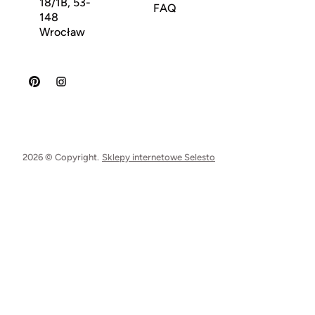
18/1B, 53-
FAQ
148
Wrocław
2026 © Copyright.
Sklepy internetowe Selesto