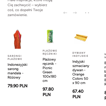
Małe inspiracje, które mogą
Cię zachwycić – wybierz
coś, co dopełni Twoje
zamówienie.
PLAŻOWE
DYWANY
RĘCZNIKI
SARONGI
INDYJSKIE
Plażowy
PLAŻOWE
Indyjski
ręcznik -
Indonezyjski
szmaciany
Picnic
sarong
dywan -
Green
mandala -
Orange
100x180
Różowy
Colors 50
cm
x 90 cm
79.90 PLN
97.80
67.40
PLN
PLN