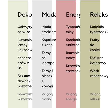
Dekoracje
Moda
Energia
Relaks
Uchwyty
Moda
Tybetańskie
Kadzidła
na wino
śródziemnomorska
misy
tybetański
Naturalne
Kapelusze
Kamienie
Pudry
lampy
z konpi
runiczne
do
kokosowe
kąpieli
Torby
Bransoletki
Łapacze
na
mocy
Dyfuzor
snów z
laptopa
kwiatowy
Drzewka
Bali
Torby i
szczęścia
Wosk
Szklane
plecaki
zapachow
dzwonki
z
wietrzne
konopi
Sprawdź
Więcej
Więcej
Więcej
wszystkie
mody
energii
relaksu