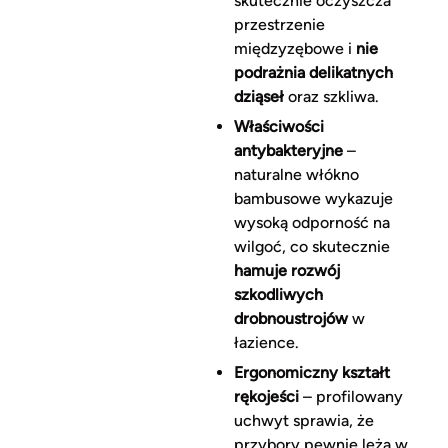
skutecznie oczyszcza
przestrzenie
międzyzębowe i
nie
podrażnia delikatnych
dziąseł
oraz szkliwa.
Właściwości
antybakteryjne
–
naturalne włókno
bambusowe wykazuje
wysoką odporność na
wilgoć, co skutecznie
hamuje rozwój
szkodliwych
drobnoustrojów
w
łazience.
Ergonomiczny kształt
rękojeści
– profilowany
uchwyt sprawia, że
przybory pewnie leżą w