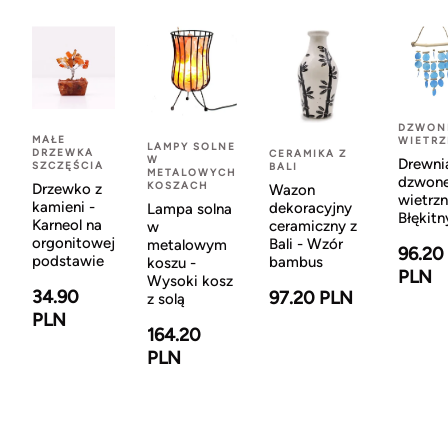
DZWON
MAŁE
WIETR
LAMPY SOLNE
DRZEWKA
CERAMIKA Z
W
Drewni
SZCZĘŚCIA
BALI
METALOWYCH
dzwon
KOSZACH
Drzewko z
Wazon
wietrzn
kamieni -
dekoracyjny
Lampa solna
Błękitn
Karneol na
ceramiczny z
w
orgonitowej
Bali - Wzór
metalowym
96.20
podstawie
bambus
koszu -
PLN
Wysoki kosz
34.90
97.20 PLN
z solą
PLN
164.20
PLN