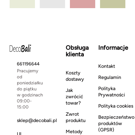
Obsługa
Informacje
klienta
661196644
Kontakt
Pracujemy
Koszty
od
Regulamin
dostawy
poniedziałku
Polityka
do piątku
Jak
Prywatności
w godzinach
zwrócić
09:00-
towar?
Polityka cookies
15:00
Zwrot
Bezpieczeństwo
sklep@decobali.pl
produktu
produktów
(GPSR)
Metody
Ul.