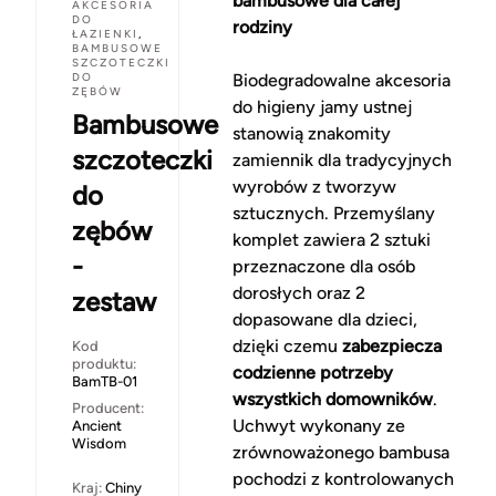
bambusowe dla całej
AKCESORIA
DO
rodziny
ŁAZIENKI
,
BAMBUSOWE
SZCZOTECZKI
DO
Biodegradowalne akcesoria
ZĘBÓW
do higieny jamy ustnej
Bambusowe
stanowią znakomity
szczoteczki
zamiennik dla tradycyjnych
wyrobów z tworzyw
do
sztucznych. Przemyślany
zębów
komplet zawiera 2 sztuki
-
przeznaczone dla osób
dorosłych oraz 2
zestaw
dopasowane dla dzieci,
dzięki czemu
zabezpiecza
Kod
produktu:
codzienne potrzeby
BamTB-01
wszystkich domowników
.
Producent:
Uchwyt wykonany ze
Ancient
Wisdom
zrównoważonego bambusa
pochodzi z kontrolowanych
Kraj:
Chiny