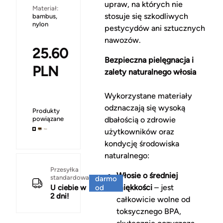
upraw, na których nie
Materiał:
stosuje się szkodliwych
bambus,
nylon
pestycydów ani sztucznych
nawozów.
25.60
Bezpieczna pielęgnacja i
PLN
zalety naturalnego włosia
Wykorzystane materiały
odznaczają się wysoką
Produkty
powiązane
dbałością o zdrowie
użytkowników oraz
kondycję środowiska
naturalnego:
Za
Przesyłka
Włosie o średniej
standardowa
darmo
miękkości
– jest
U ciebie w
od
2 dni!
150 zł
całkowicie wolne od
toksycznego BPA,