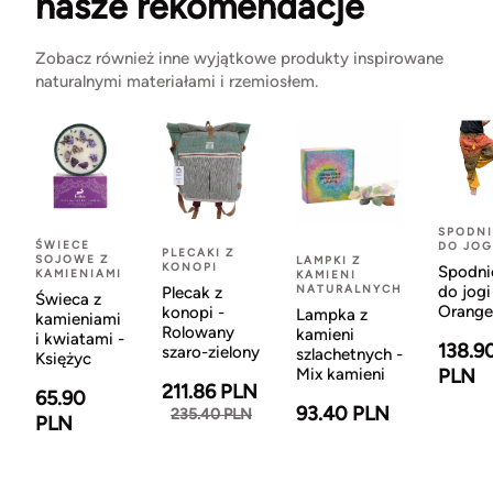
nasze rekomendacje
Zobacz również inne wyjątkowe produkty inspirowane
naturalnymi materiałami i rzemiosłem.
SPODNI
ŚWIECE
DO JOG
PLECAKI Z
SOJOWE Z
LAMPKI Z
KONOPI
Spodni
KAMIENIAMI
KAMIENI
NATURALNYCH
do jogi
Plecak z
Świeca z
Orange
konopi -
Lampka z
kamieniami
Rolowany
kamieni
i kwiatami -
138.9
szaro-zielony
szlachetnych -
Księżyc
Mix kamieni
PLN
211.86 PLN
65.90
93.40 PLN
235.40 PLN
PLN