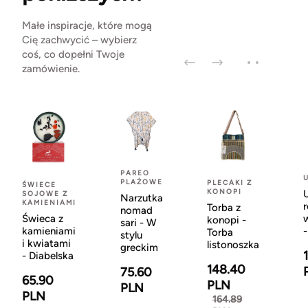
Małe inspiracje, które mogą
Cię zachwycić – wybierz
coś, co dopełni Twoje
zamówienie.
PAREO
PLAŻOWE
PLECAKI Z
ŚWIECE
KONOPI
U
SOJOWE Z
Narzutka
KAMIENIAMI
r
Torba z
nomad
Świeca z
konopi -
sari - W
kamieniami
-
Torba
stylu
i kwiatami
listonoszka
greckim
- Diabelska
148.40
75.60
65.90
PLN
PLN
PLN
164.89