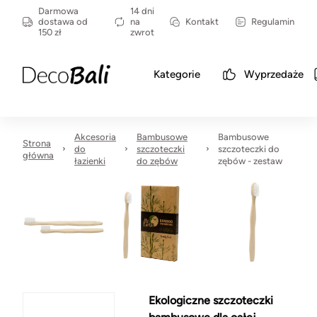
Darmowa
14 dni
dostawa od
na
Kontakt
Regulamin
150 zł
zwrot
Kategorie
Wyprzedaże
Akcesoria
Bambusowe
Bambusowe
Strona
do
szczoteczki
szczoteczki do
główna
łazienki
do zębów
zębów - zestaw
Ekologiczne szczoteczki