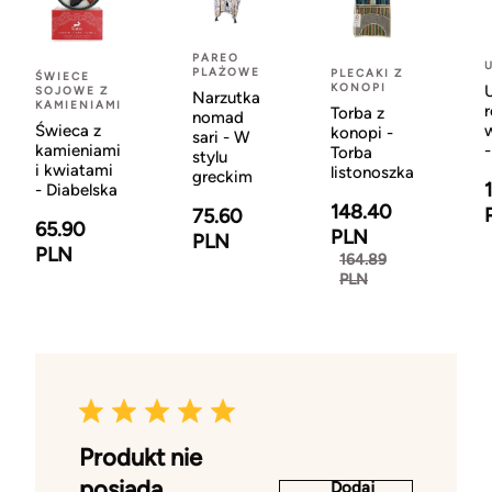
PAREO
PLAŻOWE
PLECAKI Z
ŚWIECE
KONOPI
U
SOJOWE Z
Narzutka
KAMIENIAMI
r
Torba z
nomad
Świeca z
konopi -
sari - W
kamieniami
-
Torba
stylu
i kwiatami
listonoszka
greckim
- Diabelska
148.40
75.60
65.90
PLN
PLN
PLN
164.89
PLN
Produkt nie
posiada
Dodaj