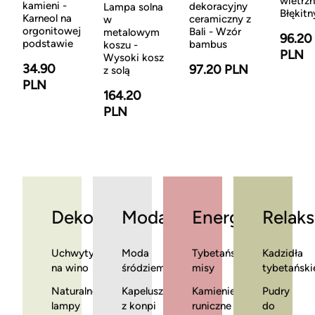
wietrzn
kamieni -
dekoracyjny
Lampa solna
Błękitn
Karneol na
ceramiczny z
w
orgonitowej
Bali - Wzór
metalowym
96.20
podstawie
bambus
koszu -
PLN
Wysoki kosz
34.90
97.20 PLN
z solą
PLN
164.20
PLN
Dekoracje
Moda
Energia
Relaks
Uchwyty
Moda
Tybetańskie
Kadzidła
na wino
śródziemnomorska
misy
tybetański
Naturalne
Kapelusze
Kamienie
Pudry
lampy
z konpi
runiczne
do