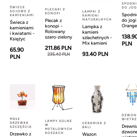
SPODNI
ŚWIECE
DO JOG
PLECAKI Z
SOJOWE Z
LAMPKI Z
KONOPI
Spodni
KAMIENIAMI
KAMIENI
NATURALNYCH
do jogi
Plecak z
Świeca z
Orange
konopi -
Lampka z
kamieniami
Rolowany
kamieni
i kwiatami -
138.9
szaro-zielony
szlachetnych -
Księżyc
Mix kamieni
PLN
211.86 PLN
65.90
93.40 PLN
235.40 PLN
PLN
DZWON
MAŁE
WIETR
LAMPY SOLNE
DRZEWKA
CERAMIKA Z
W
Drewni
SZCZĘŚCIA
BALI
METALOWYCH
dzwon
KOSZACH
Drzewko z
Wazon