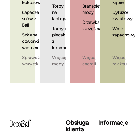
kokosowe
kąpieli
Torby
Bransoletki
Łapacze
na
mocy
Dyfuzor
snów z
laptopa
kwiatowy
Drzewka
Bali
Torby i
szczęścia
Wosk
Szklane
plecaki
zapachow
dzwonki
z
wietrzne
konopi
Sprawdź
Więcej
Więcej
Więcej
wszystkie
mody
energii
relaksu
Obsługa
Informacje
klienta