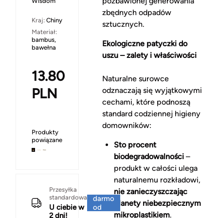
pozbawionej generowania
Wisdom
zbędnych odpadów
Kraj:
Chiny
sztucznych.
Materiał:
bambus,
Ekologiczne patyczki do
bawełna
uszu – zalety i właściwości
13.80
Naturalne surowce
PLN
odznaczają się wyjątkowymi
cechami, które podnoszą
standard codziennej higieny
domowników:
Produkty
powiązane
Sto procent
biodegradowalności
–
produkt w całości ulega
naturalnemu rozkładowi,
Za
Przesyłka
nie zanieczyszczając
standardowa
darmo
planety niebezpiecznym
U ciebie w
od
mikroplastikiem
.
2 dni!
150 zł