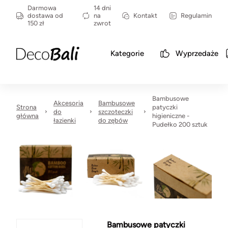
Darmowa
14 dni
dostawa od
na
Kontakt
Regulamin
150 zł
zwrot
Kategorie
Wyprzedaże
Bambusowe
Akcesoria
Bambusowe
Strona
patyczki
do
szczoteczki
główna
higieniczne -
łazienki
do zębów
Pudełko 200 sztuk
Bambusowe patyczki