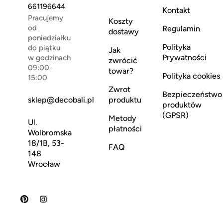
661196644
Kontakt
Pracujemy
Koszty
od
Regulamin
dostawy
poniedziałku
Polityka
do piątku
Jak
Prywatności
w godzinach
zwrócić
09:00-
towar?
Polityka cookies
15:00
Zwrot
Bezpieczeństwo
sklep@decobali.pl
produktu
produktów
(GPSR)
Metody
Ul.
płatności
Wolbromska
18/1B, 53-
FAQ
148
Wrocław