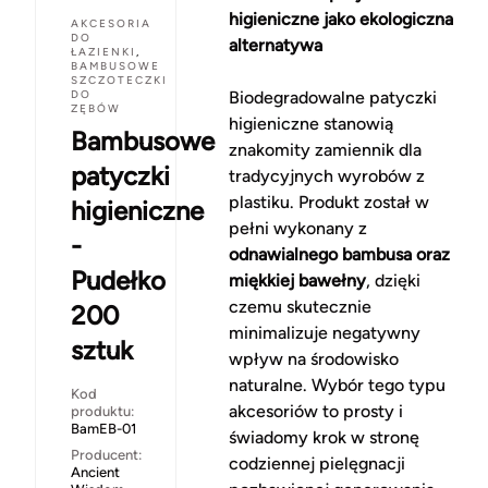
higieniczne jako ekologiczna
AKCESORIA
DO
alternatywa
ŁAZIENKI
,
BAMBUSOWE
SZCZOTECZKI
DO
Biodegradowalne patyczki
ZĘBÓW
higieniczne stanowią
Bambusowe
znakomity zamiennik dla
patyczki
tradycyjnych wyrobów z
plastiku. Produkt został w
higieniczne
pełni wykonany z
-
odnawialnego bambusa oraz
Pudełko
miękkiej bawełny
, dzięki
czemu skutecznie
200
minimalizuje negatywny
sztuk
wpływ na środowisko
naturalne. Wybór tego typu
Kod
akcesoriów to prosty i
produktu:
BamEB-01
świadomy krok w stronę
Producent:
codziennej pielęgnacji
Ancient