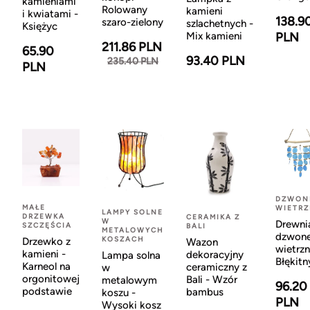
kamieniami
Rolowany
kamieni
i kwiatami -
138.9
szaro-zielony
szlachetnych -
Księżyc
Mix kamieni
PLN
211.86 PLN
65.90
93.40 PLN
235.40 PLN
PLN
DZWON
MAŁE
WIETR
LAMPY SOLNE
DRZEWKA
CERAMIKA Z
W
Drewni
SZCZĘŚCIA
BALI
METALOWYCH
dzwon
KOSZACH
Drzewko z
Wazon
wietrzn
kamieni -
dekoracyjny
Lampa solna
Błękitn
Karneol na
ceramiczny z
w
orgonitowej
Bali - Wzór
metalowym
96.20
podstawie
bambus
koszu -
PLN
Wysoki kosz