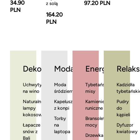
34.90
97.20 PLN
z solą
PLN
164.20
PLN
Dekoracje
Moda
Energia
Relaks
Uchwyty
Moda
Tybetańskie
Kadzidła
na wino
śródziemnomorska
misy
tybetański
Naturalne
Kapelusze
Kamienie
Pudry
lampy
z konpi
runiczne
do
kokosowe
kąpieli
Torby
Bransoletki
Łapacze
na
mocy
Dyfuzor
snów z
laptopa
kwiatowy
Drzewka
Bali