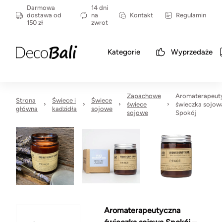
Darmowa
14 dni
dostawa od
na
Kontakt
Regulamin
150 zł
zwrot
Kategorie
Wyprzedaże
Zapachowe
Aromaterapeut
Strona
Świece i
Świece
świece
świeczka sojow
główna
kadzidła
sojowe
sojowe
Spokój
Aromaterapeutyczna