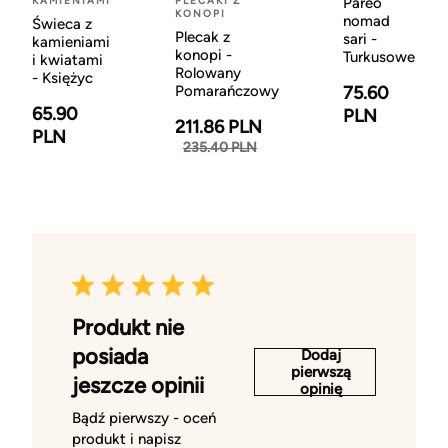
KAMIENIAMI
PLECAKI Z
Pareo
KONOPI
nomad
Świeca z
Plecak z
sari -
kamieniami
konopi -
Turkusowe
i kwiatami
Rolowany
- Księżyc
Pomarańczowy
75.60
65.90
PLN
211.86 PLN
PLN
235.40 PLN
Produkt nie
posiada
Dodaj
pierwszą
jeszcze opinii
opinię
Bądź pierwszy - oceń
produkt i napisz