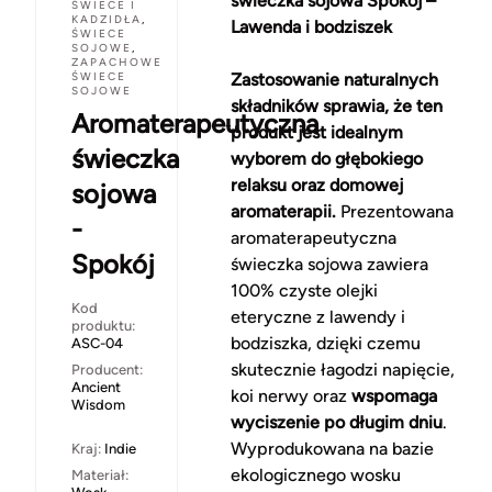
świeczka sojowa Spokój –
ŚWIECE I
KADZIDŁA
,
Lawenda i bodziszek
ŚWIECE
SOJOWE
,
ZAPACHOWE
ŚWIECE
Zastosowanie naturalnych
SOJOWE
składników sprawia, że ten
Aromaterapeutyczna
produkt jest idealnym
świeczka
wyborem do głębokiego
relaksu oraz domowej
sojowa
aromaterapii.
Prezentowana
-
aromaterapeutyczna
Spokój
świeczka sojowa zawiera
100% czyste olejki
Kod
eteryczne z lawendy i
produktu:
bodziszka, dzięki czemu
ASC-04
skutecznie łagodzi napięcie,
Producent:
Ancient
koi nerwy oraz
wspomaga
Wisdom
wyciszenie po długim dniu
.
Wyprodukowana na bazie
Kraj:
Indie
ekologicznego wosku
Materiał: