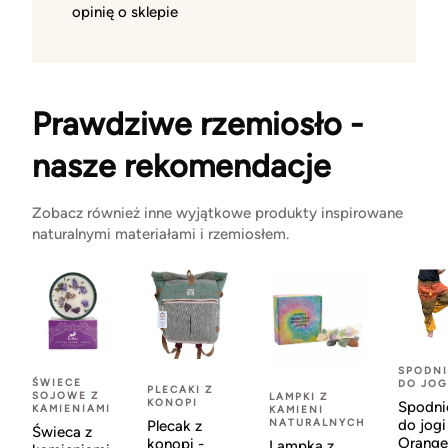
opinię o sklepie
Prawdziwe rzemiosło -
nasze rekomendacje
Zobacz również inne wyjątkowe produkty inspirowane
naturalnymi materiałami i rzemiosłem.
SPODNI
ŚWIECE
DO JOG
PLECAKI Z
SOJOWE Z
LAMPKI Z
KONOPI
Spodni
KAMIENIAMI
KAMIENI
NATURALNYCH
do jogi
Plecak z
Świeca z
Orange
konopi -
Lampka z