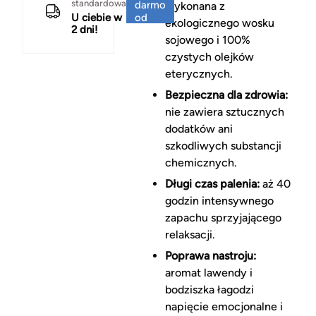
standardowa
darmo
wykonana z
U ciebie w
od
ekologicznego wosku
2 dni!
150 zł
sojowego i 100%
czystych olejków
eterycznych.
Bezpieczna dla zdrowia:
nie zawiera sztucznych
dodatków ani
szkodliwych substancji
chemicznych.
Długi czas palenia:
aż 40
godzin intensywnego
zapachu sprzyjającego
relaksacji.
Poprawa nastroju:
aromat lawendy i
bodziszka łagodzi
napięcie emocjonalne i