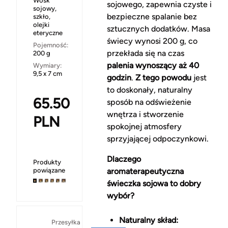
Wosk
sojowego, zapewnia czyste i
sojowy,
bezpieczne spalanie bez
szkło,
olejki
sztucznych dodatków. Masa
eteryczne
świecy wynosi 200 g, co
Pojemność:
przekłada się na czas
200 g
palenia wynoszący aż 40
Wymiary:
9,5 x 7 cm
godzin
.
Z tego powodu
jest
to doskonały, naturalny
65.50
sposób na odświeżenie
wnętrza i stworzenie
PLN
spokojnej atmosfery
sprzyjającej odpoczynkowi.
Dlaczego
Produkty
powiązane
aromaterapeutyczna
świeczka sojowa to dobry
wybór?
Naturalny skład:
Za
Przesyłka