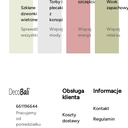
Torby i
szczęścia
Wosk
Szklane
plecaki
zapachow
dzwonki
z
wietrzne
konopi
Sprawdź
Więcej
Więcej
Więcej
wszystkie
mody
energii
relaksu
Obsługa
Informacje
klienta
661196644
Kontakt
Pracujemy
Koszty
od
Regulamin
dostawy
poniedziałku