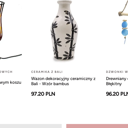
LOWYCH
CERAMIKA Z BALI
DZWONKI W
Wazon dekoracyjny ceramiczny z
Drewniany 
owym koszu
Bali - Wzór bambus
Błękitny
97.20 PLN
96.20 PL