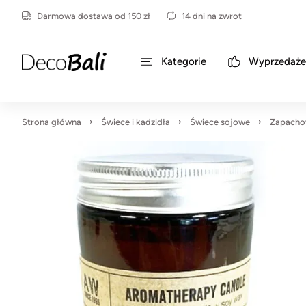
Darmowa dostawa od 150 zł
14 dni na zwrot
Kategorie
Wyprzedaże
Strona główna
Świece i kadzidła
Świece sojowe
Zapacho