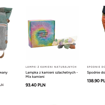
LAMPKI Z KAMIENI NATURALNYCH
SPODNIE D
owany
Lampka z kamieni szlachetnych -
Spodnie do
Mix kamieni
138.90 P
93.40 PLN
PLN