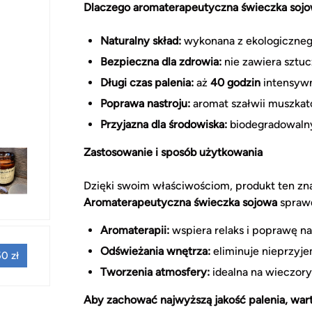
Dlaczego aromaterapeutyczna świeczka sojo
Naturalny skład:
wykonana z ekologiczneg
Bezpieczna dla zdrowia:
nie zawiera sztuc
Długi czas palenia:
aż
40 godzin
intensywn
Poprawa nastroju:
aromat szałwii muszkat
Przyjazna dla środowiska:
biodegradowalny 
Zastosowanie i sposób użytkowania
Dzięki swoim właściwościom, produkt ten zna
Aromaterapeutyczna świeczka sojowa
sprawd
Aromaterapii:
wspiera relaks i poprawę n
Odświeżania wnętrza:
eliminuje nieprzyje
0 zł
Tworzenia atmosfery:
idealna na wieczory
Aby zachować najwyższą jakość palenia, wart