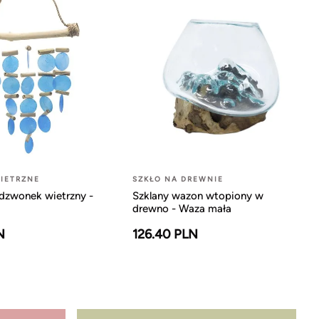
IETRZNE
SZKŁO NA DREWNIE
dzwonek wietrzny -
Szklany wazon wtopiony w
drewno - Waza mała
N
126.40 PLN