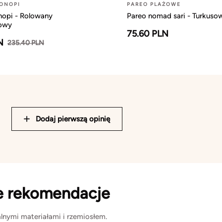
KONOPI
PAREO PLAŻOWE
nopi - Rolowany
Pareo nomad sari - Turkuso
owy
75.60 PLN
N
235.40 PLN
Dodaj pierwszą opinię
e rekomendacje
lnymi materiałami i rzemiosłem.