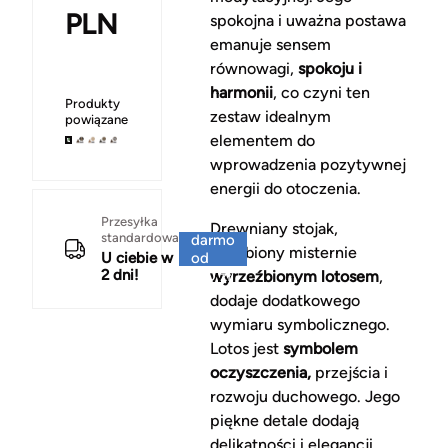
PLN
spokojna i uważna postawa
emanuje sensem
równowagi,
spokoju i
harmonii
, co czyni ten
Produkty
zestaw idealnym
powiązane
elementem do
wprowadzenia pozytywnej
energii do otoczenia.
Za
Przesyłka
Drewniany stojak,
standardowa
darmo
ozdobiony misternie
U ciebie w
od
2 dni!
150 zł
wyrzeźbionym lotosem
,
dodaje dodatkowego
wymiaru symbolicznego.
Lotos jest
symbolem
oczyszczenia,
przejścia i
rozwoju duchowego. Jego
piękne detale dodają
delikatności i elegancji