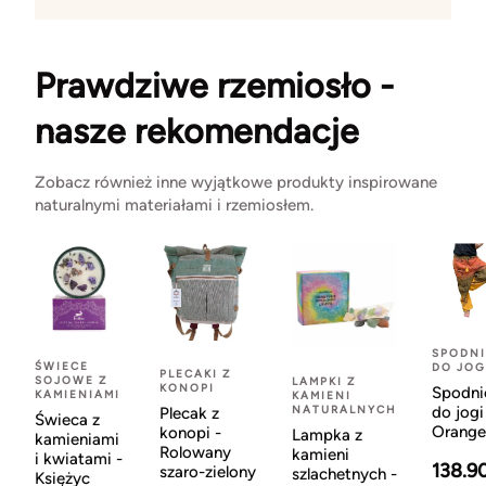
Prawdziwe rzemiosło -
nasze rekomendacje
Zobacz również inne wyjątkowe produkty inspirowane
naturalnymi materiałami i rzemiosłem.
SPODNI
ŚWIECE
DO JOG
PLECAKI Z
SOJOWE Z
LAMPKI Z
KONOPI
Spodni
KAMIENIAMI
KAMIENI
NATURALNYCH
do jogi
Plecak z
Świeca z
Orange
konopi -
Lampka z
kamieniami
Rolowany
kamieni
i kwiatami -
138.9
szaro-zielony
szlachetnych -
Księżyc