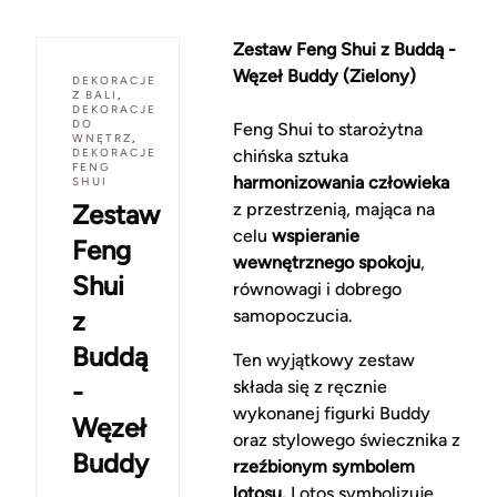
Zestaw Feng Shui z Buddą -
Węzeł Buddy (Zielony)
DEKORACJE
Z BALI
,
DEKORACJE
DO
Feng Shui to starożytna
WNĘTRZ
,
DEKORACJE
chińska sztuka
FENG
harmonizowania człowieka
SHUI
Zestaw
z przestrzenią, mająca na
celu
wspieranie
Feng
wewnętrznego spokoju
,
Shui
równowagi i dobrego
z
samopoczucia.
Buddą
Ten wyjątkowy zestaw
-
składa się z ręcznie
wykonanej figurki Buddy
Węzeł
oraz stylowego świecznika z
Buddy
rzeźbionym symbolem
lotosu.
Lotos symbolizuje