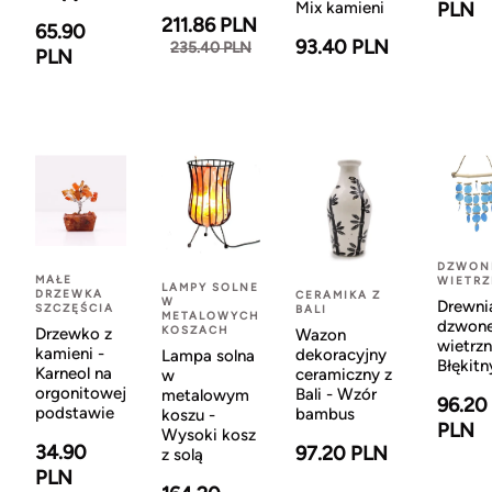
Mix kamieni
PLN
211.86 PLN
65.90
93.40 PLN
235.40 PLN
PLN
DZWON
MAŁE
WIETR
LAMPY SOLNE
DRZEWKA
CERAMIKA Z
W
Drewni
SZCZĘŚCIA
BALI
METALOWYCH
dzwon
KOSZACH
Drzewko z
Wazon
wietrzn
kamieni -
dekoracyjny
Lampa solna
Błękitn
Karneol na
ceramiczny z
w
orgonitowej
Bali - Wzór
metalowym
96.20
podstawie
bambus
koszu -
PLN
Wysoki kosz
34.90
97.20 PLN
z solą
PLN