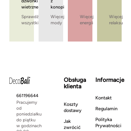
dzwonki
z
wietrzne
konopi
Sprawdź
Więcej
Więcej
Więcej
wszystkie
mody
energii
relaksu
Obsługa
Informacje
klienta
661196644
Kontakt
Pracujemy
Koszty
od
Regulamin
dostawy
poniedziałku
Polityka
do piątku
Jak
Prywatności
w godzinach
zwrócić