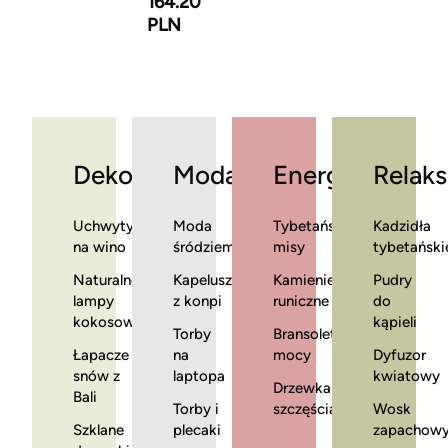
164.20
PLN
Dekoracje
Moda
Energia
Relaks
Uchwyty
Moda
Tybetańskie
Kadzidła
na wino
śródziemnomorska
misy
tybetański
Naturalne
Kapelusze
Kamienie
Pudry
lampy
z konpi
runiczne
do
kokosowe
kąpieli
Torby
Bransoletki
Łapacze
na
mocy
Dyfuzor
snów z
laptopa
kwiatowy
Drzewka
Bali
Torby i
szczęścia
Wosk
Szklane
plecaki
zapachow