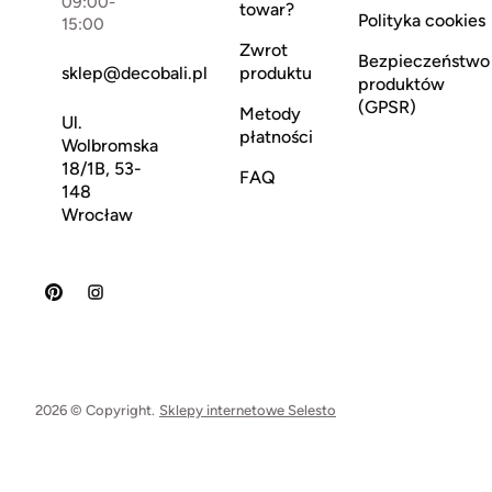
09:00-
towar?
Polityka cookies
15:00
Zwrot
Bezpieczeństwo
sklep@decobali.pl
produktu
produktów
(GPSR)
Metody
Ul.
płatności
Wolbromska
18/1B, 53-
FAQ
148
Wrocław
2026 © Copyright.
Sklepy internetowe Selesto