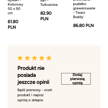
dywan -
sari -
pudełko
Kolorowy
Turkusowa
grawerowane
50 x 90
- Twarz
82.90
cm
Buddy
PLN
61.80
86.80 PLN
PLN
Produkt nie
posiada
Dodaj
pierwszą
jeszcze opinii
opinię
Bądź pierwszy - oceń
produkt i napisz
opinię o sklepie