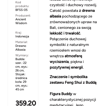
Kod
czystość i duchowy rozwój.
produktu:
BFSS-05
Całość powstała
z drewna
Producent:
albasia
pochodzącego ze
Ancient
zrównoważonych upraw na
Wisdom
Bali, cenionego za swoją
Kraj:
lekkość i trwałość
.
Indonezja
Połączenie duchowej
Materiał:
symboliki z naturalnym
Drewno
Albasia
rzemiosłem wnosi do
Wymiary:
wnętrza
atmosferę
Budda:
wyciszenia
, piękna i
szer.: 22
cm, wys.:
pozytywnej energii
.
26 cm,
Stojak:
Znaczenie i symbolika
średnica
koła: 29
zestawu Feng Shui z Buddą
cm, wys.:
45 cm
Figura Buddy
w
charakterystycznej pozycji
359.20
medytacyjnej. Jego