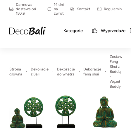
Darmowa
14 dni
dostawa od
na
Kontakt
Regulamin
150 zł
zwrot
Kategorie
Wyprzedaże
Zestaw
Feng
Shui z
Strona
Dekoracje
Dekoracje
Dekoracje
Buddą
główna
z Bali
do wnętrz
feng shui
-
Węzeł
Buddy