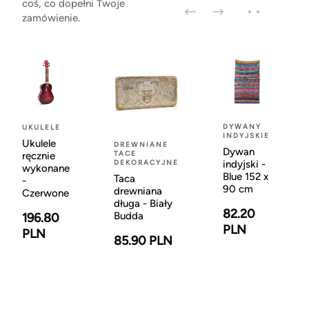
coś, co dopełni Twoje
zamówienie.
DYWANY
UKULELE
INDYJSKIE
Ukulele
DREWNIANE
Dywan
TACE
ręcznie
DEKORACYJNE
indyjski -
wykonane
Blue 152 x
Taca
-
90 cm
drewniana
Czerwone
długa - Biały
82.20
Budda
196.80
PLN
PLN
85.90 PLN