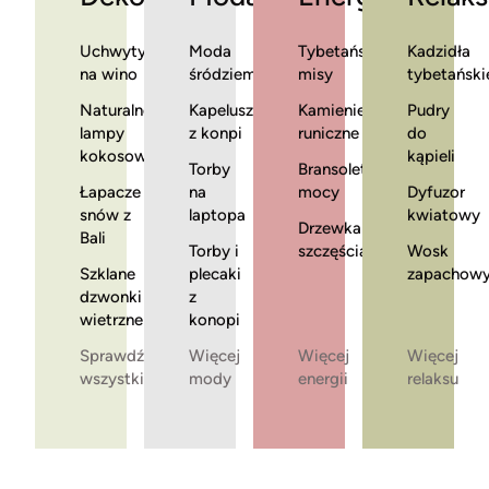
Uchwyty
Moda
Tybetańskie
Kadzidła
na wino
śródziemnomorska
misy
tybetański
Naturalne
Kapelusze
Kamienie
Pudry
lampy
z konpi
runiczne
do
kokosowe
kąpieli
Torby
Bransoletki
Łapacze
na
mocy
Dyfuzor
snów z
laptopa
kwiatowy
Drzewka
Bali
Torby i
szczęścia
Wosk
Szklane
plecaki
zapachow
dzwonki
z
wietrzne
konopi
Sprawdź
Więcej
Więcej
Więcej
wszystkie
mody
energii
relaksu