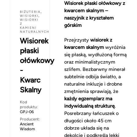
Wisiorek płaski ołówkowy z
kwarcem skalnym –
BIŻUTERIA
,
WISIORKI
,
naszyjnik z kryształem
WISIORKI
Z
górskim
KAMIENI
NATURALNYCH
Wisiorek
Przejrzysty
wisiorek z
kwarcem skalnym
wyróżnia
płaski
się płaską, wydłużoną formą
ołówkowy
oraz minimalistycznym
-
szlifem. Bezbarwny minerał
subtelnie odbija światło, a
Kwarc
naturalne inkluzje i drobne
Skalny
zmętnienia sprawiają, że
każdy egzemplarz ma
Kod
indywidualną strukturę
.
produktu:
GPJ-06
Posrebrzany łańcuszek o
Producent:
długości około 45 cm
Ancient
dobrze układa się na
Wisdom
dekolcie i podkreśla lekki