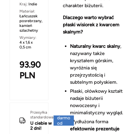
Kraj:
Indie
charakter biżuterii.
Materiał:
Łańcuszek
Dlaczego warto wybrać
posrebrzany,
płaski wisiorek z kwarcem
kamień
szlachetny
skalnym?
Wymiary:
4 x 1,6 x
Naturalny kwarc skalny
,
0,5 cm
nazywany także
kryształem górskim,
93.90
wyróżnia się
PLN
przejrzystością i
subtelnym połyskiem.
Płaski, ołówkowy kształt
nadaje biżuterii
nowoczesny i
Za
minimalistyczny wygląd.
Przesyłka
standardowa
darmo
Wydłużona forma
U ciebie w
od
2 dni!
150 zł
efektownie prezentuje