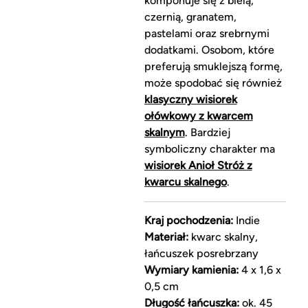
komponuje się z bielą,
czernią, granatem,
pastelami oraz srebrnymi
dodatkami. Osobom, które
preferują smuklejszą formę,
może spodobać się również
klasyczny wisiorek
ołówkowy z kwarcem
skalnym
. Bardziej
symboliczny charakter ma
wisiorek Anioł Stróż z
kwarcu skalnego
.
Kraj pochodzenia:
Indie
Materiał:
kwarc skalny,
łańcuszek posrebrzany
Wymiary kamienia:
4 x 1,6 x
0,5 cm
Długość łańcuszka:
ok. 45