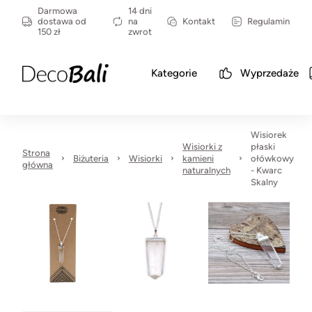
Darmowa
14 dni
dostawa od
na
Kontakt
Regulamin
150 zł
zwrot
Kategorie
Wyprzedaże
Wisiorek
Wisiorki z
płaski
Strona
Biżuteria
Wisiorki
kamieni
ołówkowy
główna
naturalnych
- Kwarc
Skalny