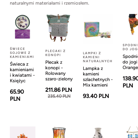
naturalnymi materiałami i rzemiosłem.
SPODNI
ŚWIECE
DO JOG
PLECAKI Z
SOJOWE Z
LAMPKI Z
KONOPI
Spodni
KAMIENIAMI
KAMIENI
NATURALNYCH
do jogi
Plecak z
Świeca z
Orange
konopi -
Lampka z
kamieniami
Rolowany
kamieni
i kwiatami -
138.9
szaro-zielony
szlachetnych -
Księżyc
Mix kamieni
PLN
211.86 PLN
65.90
93.40 PLN
235.40 PLN
PLN