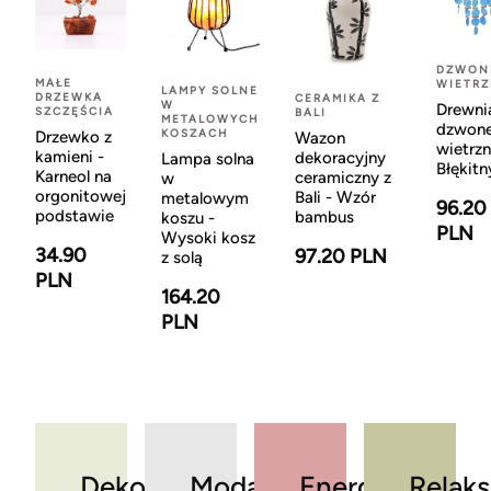
DZWON
MAŁE
WIETR
LAMPY SOLNE
DRZEWKA
CERAMIKA Z
W
Drewni
SZCZĘŚCIA
BALI
METALOWYCH
dzwon
KOSZACH
Drzewko z
Wazon
wietrzn
kamieni -
dekoracyjny
Lampa solna
Błękitn
Karneol na
ceramiczny z
w
orgonitowej
Bali - Wzór
metalowym
96.20
podstawie
bambus
koszu -
PLN
Wysoki kosz
34.90
97.20 PLN
z solą
PLN
164.20
PLN
Dekoracje
Moda
Energia
Relaks