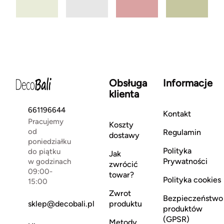
Obsługa
Informacje
klienta
661196644
Kontakt
Pracujemy
Koszty
od
Regulamin
dostawy
poniedziałku
Polityka
do piątku
Jak
Prywatności
w godzinach
zwrócić
09:00-
towar?
Polityka cookies
15:00
Zwrot
Bezpieczeństwo
sklep@decobali.pl
produktu
produktów
(GPSR)
Metody