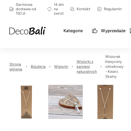
Darmowa
14 dni
dostawa od
na
Kontakt
Regulamin
150 zł
zwrot
Kategorie
Wyprzedaże
Wisiorek
Wisiorki z
klasyczny
Strona
Biżuteria
Wisiorki
kamieni
ołówkowy
główna
naturalnych
- Kwarc
Skalny