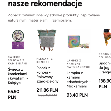
nasze rekomendacje
Zobacz również inne wyjątkowe produkty inspirowane
naturalnymi materiałami i rzemiosłem.
SPODNI
ŚWIECE
DO JOG
PLECAKI Z
SOJOWE Z
LAMPKI Z
KONOPI
Spodni
KAMIENIAMI
KAMIENI
NATURALNYCH
do jogi
Plecak z
Świeca z
Orange
konopi -
Lampka z
kamieniami
Rolowany
kamieni
i kwiatami -
138.9
szaro-zielony
szlachetnych -
Księżyc
Mix kamieni
PLN
211.86 PLN
65.90
93.40 PLN
235.40 PLN
PLN