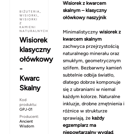
Wisiorek z kwarcem
skalnym – klasyczny
BIŻUTERIA
,
WISIORKI
,
ołówkowy naszyjnik
WISIORKI
Z
KAMIENI
NATURALNYCH
Minimalistyczny
wisiorek z
Wisiorek
kwarcem skalnym
zachwyca przejrzystością
klasyczny
naturalnego minerału oraz
ołówkowy
smukłym, geometrycznym
-
szlifem. Bezbarwny kamień
subtelnie odbija światło,
Kwarc
dlatego dobrze komponuje
Skalny
się z ubraniami w niemal
każdym kolorze. Naturalne
Kod
inkluzje, drobne zmętnienia i
produktu:
GPJ-01
różnice w strukturze
Producent:
sprawiają, że
każdy
Ancient
egzemplarz ma
Wisdom
niepowtarzalny wygląd
.