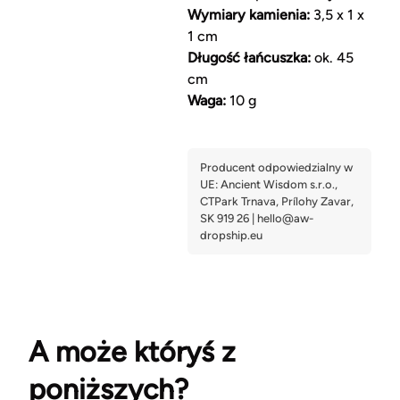
Wymiary kamienia:
3,5 x 1 x
1 cm
Długość łańcuszka:
ok. 45
cm
Waga:
10 g
A może któryś z
poniższych?