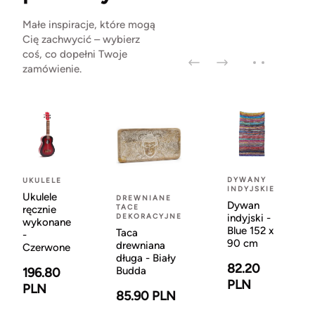
Małe inspiracje, które mogą
Cię zachwycić – wybierz
coś, co dopełni Twoje
zamówienie.
DYWANY
UKULELE
INDYJSKIE
Ukulele
DREWNIANE
Dywan
TACE
ręcznie
DEKORACYJNE
indyjski -
wykonane
Blue 152 x
Taca
-
90 cm
drewniana
Czerwone
długa - Biały
82.20
Budda
196.80
PLN
PLN
85.90 PLN