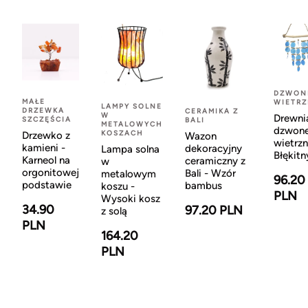
DZWON
MAŁE
WIETR
LAMPY SOLNE
DRZEWKA
CERAMIKA Z
W
Drewni
SZCZĘŚCIA
BALI
METALOWYCH
dzwon
KOSZACH
Drzewko z
Wazon
wietrzn
kamieni -
dekoracyjny
Lampa solna
Błękitn
Karneol na
ceramiczny z
w
orgonitowej
Bali - Wzór
metalowym
96.20
podstawie
bambus
koszu -
PLN
Wysoki kosz
34.90
97.20 PLN
z solą
PLN
164.20
PLN