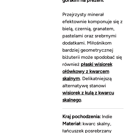
górskim na prezent
Przejrzysty minerał
efektownie komponuje się z
bielą, czernią, granatem,
pastelami oraz srebrnymi
dodatkami. Miłośnikom
bardziej geometrycznej
biżuterii może spodobać się
również
płaski wisiorek
ołówkowy z kwarcem
skalnym
. Delikatniejszą
alternatywę stanowi
wisiorek z kulą z kwarcu
skalnego
.
Kraj pochodzenia:
Indie
Materiał:
kwarc skalny,
łańcuszek posrebrzany