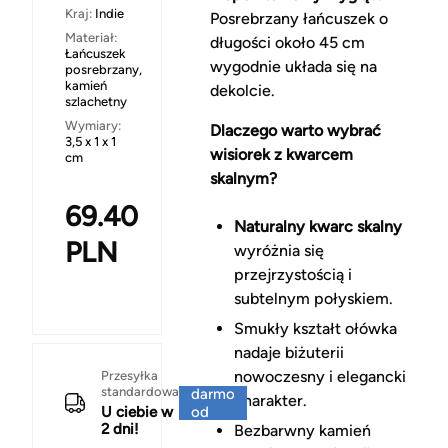
Kraj:
Indie
Posrebrzany łańcuszek o
Materiał:
długości około 45 cm
Łańcuszek
wygodnie układa się na
posrebrzany,
kamień
dekolcie.
szlachetny
Wymiary:
Dlaczego warto wybrać
3,5 x 1 x 1
wisiorek z kwarcem
cm
skalnym?
69.40
Naturalny kwarc skalny
PLN
wyróżnia się
przejrzystością i
subtelnym połyskiem.
Smukły kształt ołówka
nadaje biżuterii
Za
nowoczesny i elegancki
Przesyłka
standardowa
darmo
charakter.
U ciebie w
od
2 dni!
150 zł
Bezbarwny kamień