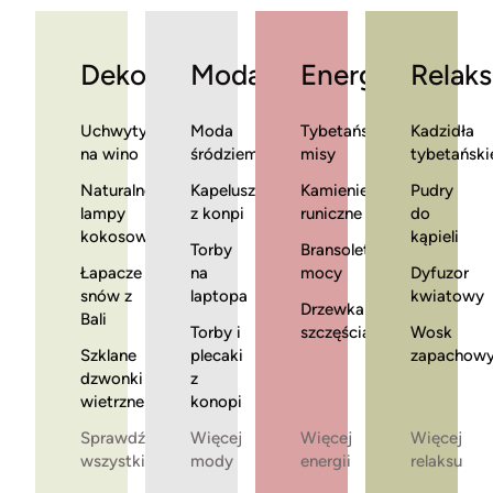
Dekoracje
Moda
Energia
Relaks
Uchwyty
Moda
Tybetańskie
Kadzidła
na wino
śródziemnomorska
misy
tybetański
Naturalne
Kapelusze
Kamienie
Pudry
lampy
z konpi
runiczne
do
kokosowe
kąpieli
Torby
Bransoletki
Łapacze
na
mocy
Dyfuzor
snów z
laptopa
kwiatowy
Drzewka
Bali
Torby i
szczęścia
Wosk
Szklane
plecaki
zapachow
dzwonki
z
wietrzne
konopi
Sprawdź
Więcej
Więcej
Więcej
wszystkie
mody
energii
relaksu